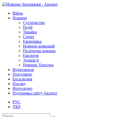
Війна
Новини
Суспільство
Події
Україна
Спорт
Економіка
Новини компаній
Політичні новини
Екологія
Здоров’я
Новини Херсона
Відпочинок
Популярне
Ексклюзив
Погляд
Фото-відео
Підтримка сайту Акцент
РУС
УКР