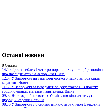
Останні новини
8 Серпня
14:50
Троє загиблих і четверо поранених: у поліції розповіли
про наслідки атак на Запоріжжі
Війна
12:07
У Запоріжжі на території міського парку запровадили
карантин
Новини
11:08
У Запоріжжі та передмісті за добу сталося 13 пожеж:
горіли будинки, магазин і вантажівка
Війна
09:02
Нове офіційне свято в Україні: що відзначатимуть
щороку 8 серпня
Новини
08:30
У Запоріжжі з 8 серпня змінюють рух через Балковий