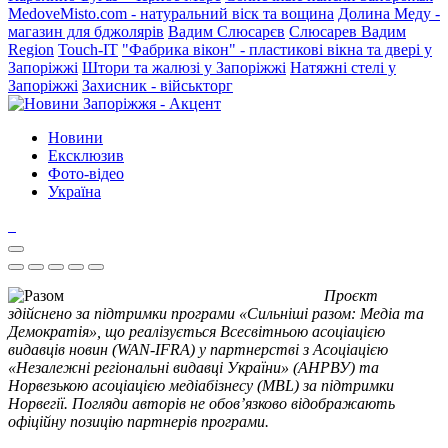
MedoveMisto.com - натуральний віск та вощина
Долина Меду -
магазин для бджолярів
Вадим Слюсарєв
Слюсарев Вадим
Region
Touch-IT
"Фабрика вікон" - пластикові вікна та двері у
Запоріжжі
Штори та жалюзі у Запоріжжі
Натяжні стелі у
Запоріжжі
Захисник - військторг
Новини
Ексклюзив
Фото-відео
Україна
Проєкт
здійснено за підтримки програми «Сильніші разом: Медіа та
Демократія», що реалізується Всесвітньою асоціацією
видавців новин (WAN-IFRA) у партнерстві з Асоціацією
«Незалежні регіональні видавці України» (АНРВУ) та
Норвезькою асоціацією медіабізнесу (MBL) за підтримки
Норвегії. Погляди авторів не обов’язково відображають
офіційну позицію партнерів програми.