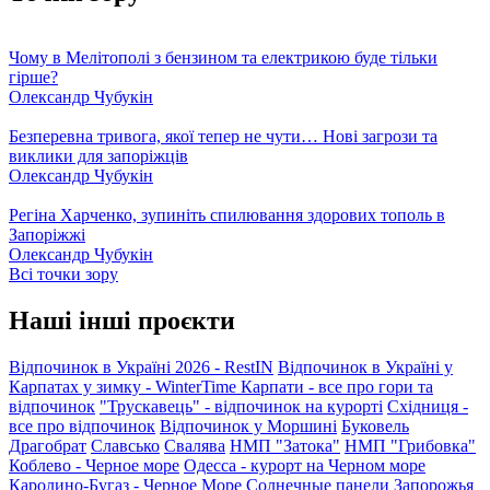
Чому в Мелітополі з бензином та електрикою буде тільки
гірше?
Олександр Чубукін
Безперевна тривога, якої тепер не чути… Нові загрози та
виклики для запоріжців
Олександр Чубукін
Регіна Харченко, зупиніть спилювання здорових тополь в
Запоріжжі
Олександр Чубукін
Всі точки зору
Наші інші проєкти
Відпочинок в Україні 2026 - RestIN
Відпочинок в Україні у
Карпатах у зимку - WinterTime
Карпати - все про гори та
відпочинок
"Трускавець" - відпочинок на курорті
Східниця -
все про відпочинок
Відпочинок у Моршині
Буковель
Драгобрат
Славсько
Свалява
НМП "Затока"
НМП "Грибовка"
Коблево - Черное море
Одесса - курорт на Черном море
Каролино-Бугаз - Черное Море
Солнечные панели Запорожья