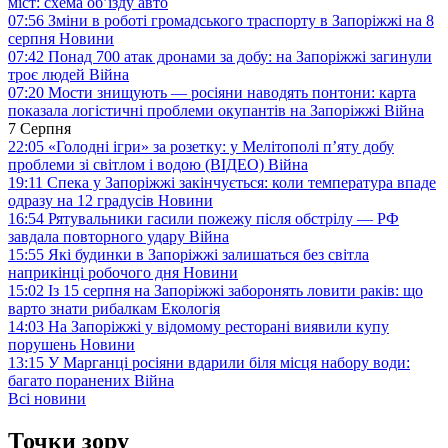
міст: схема об’їзду
авто
07:56
Зміни в роботі громадського траспорту в Запоріжжі на 8
серпня
Новини
07:42
Понад 700 атак дронами за добу: на Запоріжжі загинули
троє людей
Війна
07:20
Мости знищують — росіяни наводять понтони: карта
показала логістичні проблеми окупантів на Запоріжжі
Війна
7 Серпня
22:05
«Голодні ігри» за розетку: у Мелітополі п’яту добу
проблеми зі світлом і водою (ВІДЕО)
Війна
19:11
Спека у Запоріжжі закінчується: коли температура впаде
одразу на 12 градусів
Новини
16:54
Рятувальники гасили пожежу після обстрілу — РФ
завдала повторного удару
Війна
15:55
Які будинки в Запоріжжі залишаться без світла
наприкінці робочого дня
Новини
15:02
Із 15 серпня на Запоріжжі заборонять ловити раків: що
варто знати рибалкам
Екологія
14:03
На Запоріжжі у відомому ресторані виявили купу
порушень
Новини
13:15
У Марганці росіяни вдарили біля місця набору води:
багато поранених
Війна
Всі новини
Точки зору