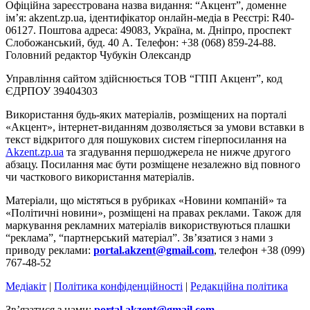
Офіційна зареєстрована назва видання: “Акцент”, доменне
ім’я: akzent.zp.ua, ідентифікатор онлайн-медіа в Реєстрі: R40-
06127. Поштова адреса: 49083, Україна, м. Дніпро, проспект
Слобожанський, буд. 40 А. Телефон: +38 (068) 859-24-88.
Головний редактор Чубукін Олександр
Управління сайтом здійснюється ТОВ “ГПП Акцент”, код
ЄДРПОУ 39404303
Використання будь-яких матеріалів, розміщених на порталі
«Акцент», інтернет-виданням дозволяється за умови вставки в
текст відкритого для пошукових систем гіперпосилання на
Akzent.zp.ua
та згадування першоджерела не нижче другого
абзацу. Посилання має бути розміщене незалежно від повного
чи часткового використання матеріалів.
Матеріали, що містяться в рубриках «Новини компаній» та
«Політичні новини», розміщені на правах реклами. Також для
маркування рекламних матеріалів використвуються плашки
“реклама”, “партнерський матеріал”. Зв’язатися з нами з
приводу реклами:
portal.akzent@gmail.com
, телефон +38 (099)
767-48-52
Медіакіт
|
Політика конфіденційності
|
Редакційна політика
Зв’язатися з нами:
portal.akzent@gmail.com