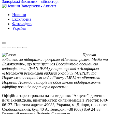
Запоріжжі
Захисник - військторг
Новини
Ексклюзив
Фото-відео
Україна
Проєкт
здійснено за підтримки програми «Сильніші разом: Медіа та
Демократія», що реалізується Всесвітньою асоціацією
видавців новин (WAN-IFRA) у партнерстві з Асоціацією
«Незалежні регіональні видавці України» (АНРВУ) та
Норвезькою асоціацією медіабізнесу (MBL) за підтримки
Норвегії. Погляди авторів не обов’язково відображають
офіційну позицію партнерів програми.
Офіційна зареєстрована назва видання: “Акцент”, доменне
ім’я: akzent.zp.ua, ідентифікатор онлайн-медіа в Реєстрі: R40-
06127. Поштова адреса: 49083, Україна, м. Дніпро, проспект
Слобожанський, буд. 40 А. Телефон: +38 (068) 859-24-88.
Головний редактор Чубукін Олександр