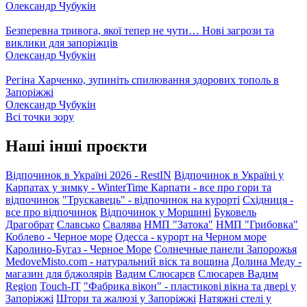
Олександр Чубукін
Безперевна тривога, якої тепер не чути… Нові загрози та
виклики для запоріжців
Олександр Чубукін
Регіна Харченко, зупиніть спилювання здорових тополь в
Запоріжжі
Олександр Чубукін
Всі точки зору
Наші інші проєкти
Відпочинок в Україні 2026 - RestIN
Відпочинок в Україні у
Карпатах у зимку - WinterTime
Карпати - все про гори та
відпочинок
"Трускавець" - відпочинок на курорті
Східниця -
все про відпочинок
Відпочинок у Моршині
Буковель
Драгобрат
Славсько
Свалява
НМП "Затока"
НМП "Грибовка"
Коблево - Черное море
Одесса - курорт на Черном море
Каролино-Бугаз - Черное Море
Солнечные панели Запорожья
MedoveMisto.com - натуральний віск та вощина
Долина Меду -
магазин для бджолярів
Вадим Слюсарєв
Слюсарев Вадим
Region
Touch-IT
"Фабрика вікон" - пластикові вікна та двері у
Запоріжжі
Штори та жалюзі у Запоріжжі
Натяжні стелі у