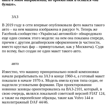
бумаге».
ЗАЗ
В 2019 году в сети впервые опубликовали фото макета такого
авто – на нем машина изображена в ракурсе ¾. Теперь же
Facebook-сообщество «Українські автомобілі» обнародовало
еще один снимок этого модели: на нем она показана спереди,
причем с другим дизайнерским оформлением (в частности,
вместо круглых фар – прямоугольные, как у Москвича). Судя
по всему, был создан не один макет такого авто.
авто
Известно, что машину принципиально новой компоновки
начали разрабатывать на ЗАЗ в конце 1960-х, а готовый макет
показали в начале 1970-х. Модель имела кузов типа седан, ее
наделили угловатыми формами. При проектировании
новинки зазовцы ориентировались на ВАЗ-2101, который, в
свою очередь, являлся локальной советской версией FIAT 124,
а также на европейские образцы, такие как Volvo 144 и
малолитражный DAF 44/46.