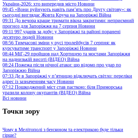
України-2026: хто випередив місто
Новини
09:45
«Вони руйнують навіть пам’ять про Другу світову»: як
сьогодні виглядає Жовта Круча на Запоріжжі
Війна
09:31
До вечора краще тримати вікна закритими: неприємний
прогноз для Запоріжжя на 7 серпня
Новини
09:11
997 ударів за добу: у Запоріжжі та районі поранені
десятеро людей
Новини
08:56
Тимчасові зміни у русі тролейбусів 7 серпня: як
курсуватиме транспорт у Запоріжжі
Новини
08:44
МіГ-29 пройшов над Хортицею та мостами Запоріжжя
на наднизькій висоті (ВІДЕО)
Війна
08:24
Пожежа після нічної атаки: що відомо про удар по
Запоріжжю
Війна
07:33
Де в Запоріжжі у п’ятницю відключать світло: переліки
адрес із зазначенням часу
Новини
07:12
Пошкоджений міст став пасткою: біля Приморська
уразили колону окупантів (ВІДЕО)
Війна
Всі новини
Точки зору
Чому в Мелітополі з бензином та електрикою буде тільки
гірше?