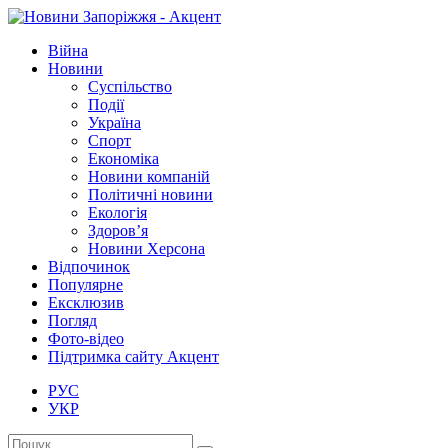
Війна
Новини
Суспільство
Події
Україна
Спорт
Економіка
Новини компаній
Політичні новини
Екологія
Здоров’я
Новини Херсона
Відпочинок
Популярне
Ексклюзив
Погляд
Фото-відео
Підтримка сайту Акцент
РУС
УКР