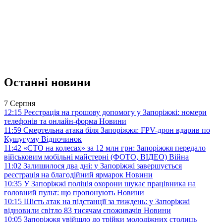
Останні новини
7 Серпня
12:15
Реєстрація на грошову допомогу у Запоріжжі: номери
телефонів та онлайн-форма
Новини
11:59
Смертельна атака біля Запоріжжя: FPV-дрон вдарив по
Кушугуму
Відпочинок
11:42
«СТО на колесах» за 12 млн грн: Запоріжжя передало
військовим мобільні майстерні (ФОТО, ВІДЕО)
Війна
11:02
Залишилося два дні: у Запоріжжі завершується
реєстрація на благодійний ярмарок
Новини
10:35
У Запоріжжі поліція охорони шукає працівника на
головний пульт: що пропонують
Новини
10:15
Шість атак на підстанції за тиждень: у Запоріжжі
відновили світло 83 тисячам споживачів
Новини
10:05
Запоріжжя увійшло до трійки молодіжних столиць