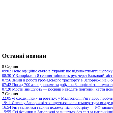
Останні новини
8 Серпня
09:02
Нове офіційне свято в Україні: що відзначатимуть щороку
08:30
У Запоріжжі з 8 серпня змінюють рух через Балковий міст:
07:56
Зміни в роботі громадського траспорту в Запоріжжі на 8 
07:42
Понад 700 атак дронами за добу: на Запоріжжі загинули 
07:20
Мости знищують — росіяни наводять понтони: карта пока
7 Серпня
22:05
«Голодні ігри» за розетку: у Мелітополі п’яту добу пробл
19:11
Спека у Запоріжжі закінчується: коли температура впаде о
16:54
Рятувальники гасили пожежу після обстрілу — РФ завдал
15:55
Які будинки в Запоріжжі залишаться без світла наприкінц