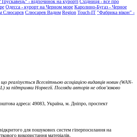
"Трускавець" - відпочинок на курорті
Східниця - все про
ре
Одесса - курорт на Черном море
Каролино-Бугаз - Черное
м Слюсарєв
Слюсарев Вадим
Region
Touch-IT
"Фабрика вікон" -
 що реалізується Всесвітньою асоціацією видавців новин (WAN-
) за підтримки Норвегії. Погляди авторів не обов’язково
оштова адреса: 49083, Україна, м. Дніпро, проспект
т відкритого для пошукових систем гіперпосилання на
ткового використання матеріалів.