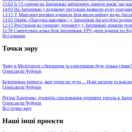
15:02
Із 15 серпня на Запоріжжі заборонять ловити раків: що в
14:03
На Запоріжжі у відомому ресторані виявили купу поруш
13:15
У Марганці росіяни вдарили біля місця набору води: баг
13:02
Окрім «Пакунка школяра»: у Запоріжжі багатодітні роди
12:15
Реєстрація на грошову допомогу у Запоріжжі: номери те
11:59
Смертельна атака біля Запоріжжя: FPV-дрон вдарив по 
Всі новини
Точки зору
Чому в Мелітополі з бензином та електрикою буде тільки гірше
Олександр Чубукін
Безперевна тривога, якої тепер не чути… Нові загрози та викли
Олександр Чубукін
Регіна Харченко, зупиніть спилювання здорових тополь в Запо
Олександр Чубукін
Всі точки зору
Наші інші проєкти