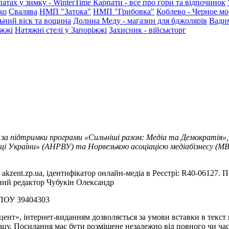
патах у зимку - WinterTime
Карпати - все про гори та відпочинок
ко
Свалява
НМП "Затока"
НМП "Грибовка"
Коблево - Черное мо
ьний віск та вощина
Долина Меду - магазин для бджолярів
Вади
іжжі
Натяжні стелі у Запоріжжі
Захисник - військторг
 за підтримки програми «Сильніші разом: Медіа та Демократія»,
ці України» (АНРВУ) та Норвезькою асоціацією медіабізнесу (MBL
akzent.zp.ua, ідентифікатор онлайн-медіа в Реєстрі: R40-06127. П
вний редактор Чубукін Олександр
РПОУ 39404303
цент», інтернет-виданням дозволяється за умови вставки в текс
цу. Посилання має бути розміщене незалежно від повного чи час