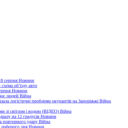
 8 серпня
Новини
 схема об’їзду
авто
серпня
Новини
троє людей
Війна
зала логістичні проблеми окупантів на Запоріжжі
Війна
еми зі світлом і водою (ВІДЕО)
Війна
дразу на 12 градусів
Новини
а повторного удару
Війна
і робочого дня
Новини