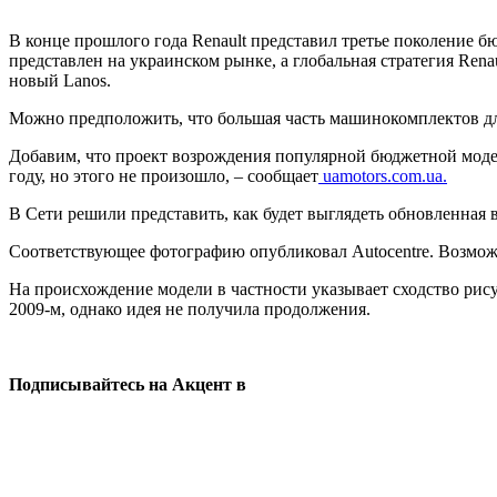
В конце прошлого года Renault представил третье поколение б
представлен на украинском рынке, а глобальная стратегия Ren
новый Lanos.
Можно предположить, что большая часть машинокомплектов дл
Добавим, что проект возрождения популярной бюджетной модел
году, но этого не произошло, – сообщает
uamotors.com.ua.
В Сети решили представить, как будет выглядеть обновленная 
Соответствующее фотографию опубликовал Autocentre. Возможн
На происхождение модели в частности указывает сходство рис
2009-м, однако идея не получила продолжения.
Подписывайтесь на Акцент в