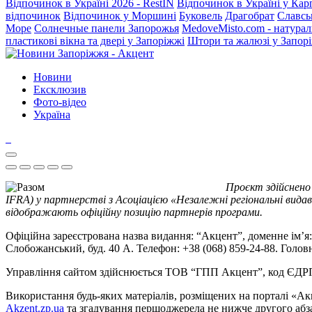
Відпочинок в Україні 2026 - RestIN
Відпочинок в Україні у Кар
відпочинок
Відпочинок у Моршині
Буковель
Драгобрат
Славсь
Море
Солнечные панели Запорожья
MedoveMisto.com - натурал
пластикові вікна та двері у Запоріжжі
Штори та жалюзі у Запор
Новини
Ексклюзив
Фото-відео
Україна
Проєкт здійснено
IFRA) у партнерстві з Асоціацією «Незалежні регіональні видав
відображають офіційну позицію партнерів програми.
Офіційна зареєстрована назва видання: “Акцент”, доменне ім’я: 
Слобожанський, буд. 40 А. Телефон: +38 (068) 859-24-88. Голо
Управління сайтом здійснюється ТОВ “ГПП Акцент”, код ЄД
Використання будь-яких матеріалів, розміщених на порталі «Ак
Akzent.zp.ua
та згадування першоджерела не нижче другого абза