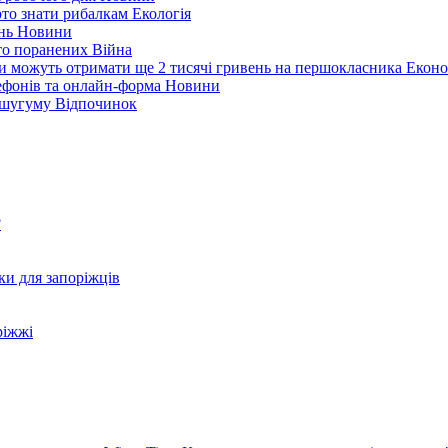
арто знати рибалкам
Екологія
ень
Новини
ато поранених
Війна
ни можуть отримати ще 2 тисячі гривень на першокласника
Еконо
лефонів та онлайн-форма
Новини
Кушугуму
Відпочинок
?
ки для запоріжців
ріжжі