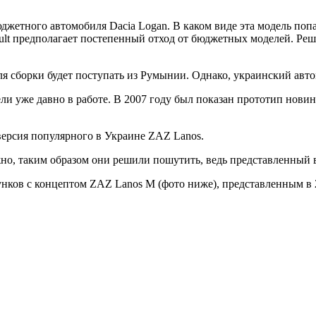
юджетного автомобиля Dacia Logan. В каком виде эта модель поп
ault предполагает постепенный отход от бюджетных моделей. Ре
я сборки будет поступать из Румынии. Однако, украинский авт
и уже давно в работе. В 2007 году был показан прототип новин
версия популярного в Украине ZAZ Lanos.
о, таким образом они решили пошутить, ведь представленный в
унков с концептом ZAZ Lanos M (фото ниже), представленным в 