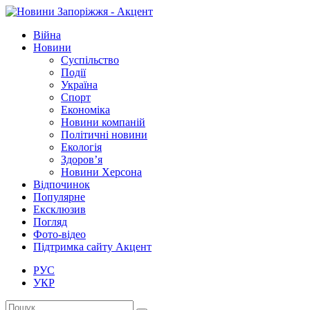
Війна
Новини
Суспільство
Події
Україна
Спорт
Економіка
Новини компаній
Політичні новини
Екологія
Здоров’я
Новини Херсона
Відпочинок
Популярне
Ексклюзив
Погляд
Фото-відео
Підтримка сайту Акцент
РУС
УКР