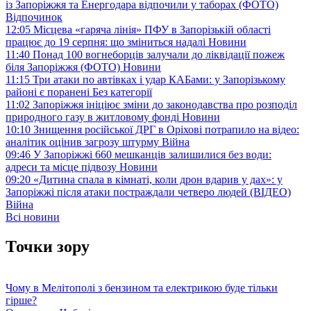
із Запоріжжя та Енергодара відпочили у таборах (ФОТО)
Відпочинок
12:05
Місцева «гаряча лінія» ПФУ в Запорізькій області
працює до 19 серпня: що зміниться надалі
Новини
11:40
Понад 100 вогнеборців залучали до ліквідації пожеж
біля Запоріжжя (ФОТО)
Новини
11:15
Три атаки по автівках і удар КАБами: у Запорізькому
районі є поранені
Без категорії
11:02
Запоріжжя ініціює зміни до законодавства про розподіл
природного газу в житловому фонді
Новини
10:10
Знищення російської ДРГ в Оріхові потрапило на відео:
аналітик оцінив загрозу штурму
Війна
09:46
У Запоріжжі 660 мешканців залишилися без води:
адреси та місце підвозу
Новини
09:20
«Дитина спала в кімнаті, коли дрон вдарив у дах»: у
Запоріжжі після атаки постраждали четверо людей (ВІДЕО)
Війна
Всі новини
Точки зору
Чому в Мелітополі з бензином та електрикою буде тільки
гірше?