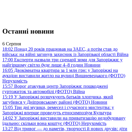
Останні новини
6 Серпня
18:02
Понад 20 років працював на ЗАЕС, а потім став до
війська: на війні загинув захисник із Запорізької області
Війна
17:00
Експерти назвали три сценарії зими для Запоріжжя: у
найгіршому світло буде лише 4–8 годин
Новини
16:05
Двокімнатна квартира за 1 млн грн: у Запоріжжі на
аукціон виставили житло на вулиці Вишневецького (ФОТО)
Нерухомість
15:57
Ворог атакував центр Запоріжжя: пошкоджені
гуртожиток та автомобілі (ФОТО)
Війна
15:19
У Запоріжжі розшукують батьків хлопчика, який
загубився у Дніпровському районі (ФОТО)
Новини
15:05
Три дні музики, ремесел і сучасного мистецтва: у
Запоріжжі вперше проведуть етносимпозіум
Культура
14:02
У Запоріжжі виставили на приватизацію недобудовану
їдальню: скільки вона коштує (ФОТО)
Нерухомість
13:27
Від тривог — до наметів, творчості й нових друзів: діти