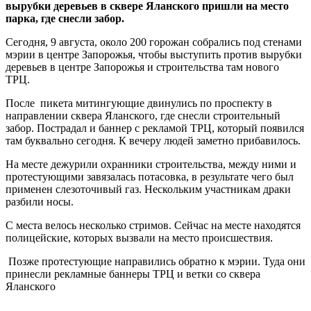
вырубки деревьев в сквере Яланского пришли на место
парка, где снесли забор.
Сегодня, 9 августа, около 200 горожан собрались под стенами
мэрии в центре Запорожья, чтобы выступить против вырубки
деревьев в центре Запорожья и строительства там нового
ТРЦ.
После пикета митингующие двинулись по проспекту в
направлении сквера Яланского, где снесли строительный
забор. Пострадал и баннер с рекламой ТРЦ, который появился
там буквально сегодня. К вечеру людей заметно прибавилось.
На месте дежурили охранники строительства, между ними и
протестующими завязалась потасовка, в результате чего был
применен слезоточивый газ. Нескольким участникам драки
разбили носы.
С места велось несколько стримов. Сейчас на месте находятся
полицейские, которых вызвали на место происшествия.
Позже протестующие направились обратно к мэрии. Туда они
принесли рекламные баннеры ТРЦ и ветки со сквера
Яланского