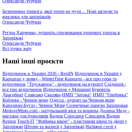
Олександр Чубукін
Безперевна тривога, якої тепер не чути… Нові загрози та
виклики для запоріжців
Олександр Чубукін
Регіна Харченко, зупиніть спилювання здорових тополь в
Запоріжжі
Олександр Чубукін
Всі точки зору
Наші інші проєкти
Відпочинок в Україні 2026 - RestIN
Відпочинок в Україні у
Карпатах у зимку - WinterTime
Карпати - все про гори та
відпочинок
"Трускавець" - відпочинок на курорті
Східниця -
все про відпочинок
Відпочинок у Моршині
Буковель
Драгобрат
Славсько
Свалява
НМП "Затока"
НМП "Грибовка"
Коблево - Черное море
Одесса - курорт на Черном море
Каролино-Бугаз - Черное Море
Солнечные панели Запорожья
MedoveMisto.com - натуральний віск та вощина
Долина Меду -
магазин для бджолярів
Вадим Слюсарєв
Слюсарев Вадим
Region
Touch-IT
"Фабрика вікон" - пластикові вікна та двері у
Запоріжжі
Штори та жалюзі у Запоріжжі
Натяжні стелі у
Запоріжжі
Захисник - військторг