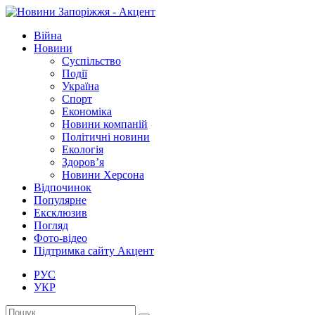
Війна
Новини
Суспільство
Події
Україна
Спорт
Економіка
Новини компаній
Політичні новини
Екологія
Здоров’я
Новини Херсона
Відпочинок
Популярне
Ексклюзив
Погляд
Фото-відео
Підтримка сайту Акцент
РУС
УКР