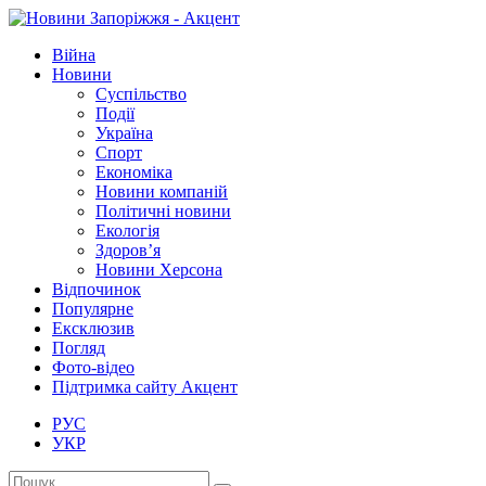
Війна
Новини
Суспільство
Події
Україна
Спорт
Економіка
Новини компаній
Політичні новини
Екологія
Здоров’я
Новини Херсона
Відпочинок
Популярне
Ексклюзив
Погляд
Фото-відео
Підтримка сайту Акцент
РУС
УКР