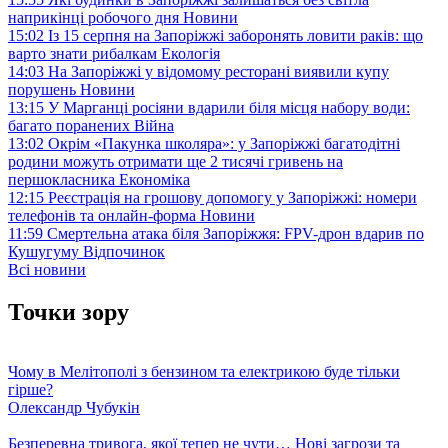
наприкінці робочого дня
Новини
15:02
Із 15 серпня на Запоріжжі заборонять ловити раків: що
варто знати рибалкам
Екологія
14:03
На Запоріжжі у відомому ресторані виявили купу
порушень
Новини
13:15
У Марганці росіяни вдарили біля місця набору води:
багато поранених
Війна
13:02
Окрім «Пакунка школяра»: у Запоріжжі багатодітні
родини можуть отримати ще 2 тисячі гривень на
першокласника
Економіка
12:15
Реєстрація на грошову допомогу у Запоріжжі: номери
телефонів та онлайн-форма
Новини
11:59
Смертельна атака біля Запоріжжя: FPV-дрон вдарив по
Кушугуму
Відпочинок
Всі новини
Точки зору
Чому в Мелітополі з бензином та електрикою буде тільки
гірше?
Олександр Чубукін
Безперевна тривога, якої тепер не чути… Нові загрози та