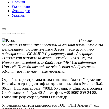
Новини
Ексклюзив
Фото-відео
Україна
Проєкт
здійснено за підтримки програми «Сильніші разом: Медіа та
Демократія», що реалізується Всесвітньою асоціацією
видавців новин (WAN-IFRA) у партнерстві з Асоціацією
«Незалежні регіональні видавці України» (АНРВУ) та
Норвезькою асоціацією медіабізнесу (MBL) за підтримки
Норвегії. Погляди авторів не обов’язково відображають
офіційну позицію партнерів програми.
Офіційна зареєстрована назва видання: “Акцент”, доменне
ім’я: akzent.zp.ua, ідентифікатор онлайн-медіа в Реєстрі: R40-
06127. Поштова адреса: 49083, Україна, м. Дніпро, проспект
Слобожанський, буд. 40 А. Телефон: +38 (068) 859-24-88.
Головний редактор Чубукін Олександр
Управління сайтом здійснюється ТОВ “ГПП Акцент”, код