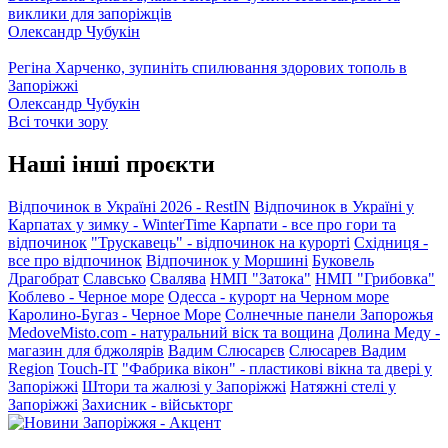
виклики для запоріжців
Олександр Чубукін
Регіна Харченко, зупиніть спилювання здорових тополь в
Запоріжжі
Олександр Чубукін
Всі точки зору
Наші інші проєкти
Відпочинок в Україні 2026 - RestIN
Відпочинок в Україні у
Карпатах у зимку - WinterTime
Карпати - все про гори та
відпочинок
"Трускавець" - відпочинок на курорті
Східниця -
все про відпочинок
Відпочинок у Моршині
Буковель
Драгобрат
Славсько
Свалява
НМП "Затока"
НМП "Грибовка"
Коблево - Черное море
Одесса - курорт на Черном море
Каролино-Бугаз - Черное Море
Солнечные панели Запорожья
MedoveMisto.com - натуральний віск та вощина
Долина Меду -
магазин для бджолярів
Вадим Слюсарєв
Слюсарев Вадим
Region
Touch-IT
"Фабрика вікон" - пластикові вікна та двері у
Запоріжжі
Штори та жалюзі у Запоріжжі
Натяжні стелі у
Запоріжжі
Захисник - військторг