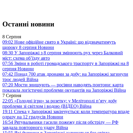
Останні новини
8 Серпня
09:02
Нове офіційне свято в Україні: що відзначатимуть
щороку 8 серпня
Новини
08:30
У Запоріжжі з 8 серпня змінюють рух через Балковий
міст: схема об’їзду
авто
07:56
Зміни в роботі громадського траспорту в Запоріжжі на 8
серпня
Новини
07:42
Понад 700 атак дронами за добу: на Запоріжжі загинули
троє людей
Війна
07:20
Мости знищують — росіяни наводять понтони: карта
показала логістичні проблеми окупантів на Запоріжжі
Війна
7 Серпня
22:05
«Голодні ігри» за розетку: у Мелітополі п’яту добу
проблеми зі світлом і водою (ВІДЕО)
Війна
19:11
Спека у Запоріжжі закінчується: коли температура впаде
одразу на 12 градусів
Новини
16:54
Рятувальники гасили пожежу після обстрілу — РФ
завдала повторного удару
Війна
15:55
Які будинки в Запоріжжі залишаться без світла