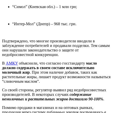
“Симол” (Киевская обл.) – 1 млн грн;
“Интер-Мол” (Днепр) – 968 тыс. грн.
Подтверждено, что многие производители вводили в
заблуждение потребителей и продавали подделки. Тем самым
они нарушали законодательство о защите от
недобросовестной конкуренции.
В
АМКУ
объяснили, что согласно госстандарту
масло
должно содержать в своем составе исключительно
молочный жир
. При этом наличие добавок, таких как
растительные жиры, лишает продукт возможности называться
“сливочным маслом”.
Со своей стороны, регулятор выявил ряд недобросовестных
производителей. В некоторых случаях
содержание
немолочных и растительных жиров достигало 90-100%
.
Помимо продажи в магазинах и на оптовых рынках,
продукция через систему
публичных закупок поставлялась в