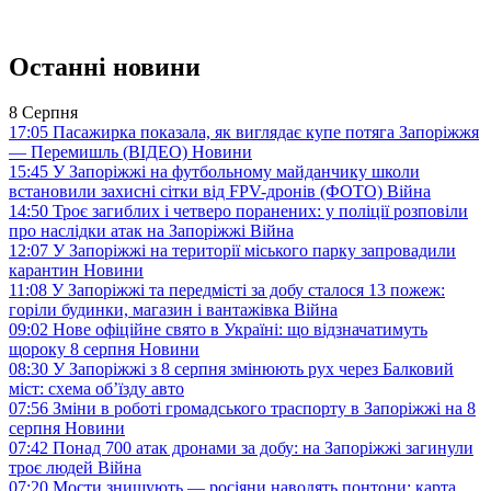
Останні новини
8 Серпня
17:05
Пасажирка показала, як виглядає купе потяга Запоріжжя
— Перемишль (ВІДЕО)
Новини
15:45
У Запоріжжі на футбольному майданчику школи
встановили захисні сітки від FPV-дронів (ФОТО)
Війна
14:50
Троє загиблих і четверо поранених: у поліції розповіли
про наслідки атак на Запоріжжі
Війна
12:07
У Запоріжжі на території міського парку запровадили
карантин
Новини
11:08
У Запоріжжі та передмісті за добу сталося 13 пожеж:
горіли будинки, магазин і вантажівка
Війна
09:02
Нове офіційне свято в Україні: що відзначатимуть
щороку 8 серпня
Новини
08:30
У Запоріжжі з 8 серпня змінюють рух через Балковий
міст: схема об’їзду
авто
07:56
Зміни в роботі громадського траспорту в Запоріжжі на 8
серпня
Новини
07:42
Понад 700 атак дронами за добу: на Запоріжжі загинули
троє людей
Війна
07:20
Мости знищують — росіяни наводять понтони: карта