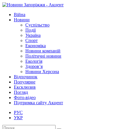
Війна
Новини
Суспільство
Події
Україна
Спорт
Економіка
Новини компаній
Політичні новини
Екологія
Здоров’я
Новини Херсона
Відпочинок
Популярне
Ексклюзив
Погляд
Фото-відео
Підтримка сайту Акцент
РУС
УКР