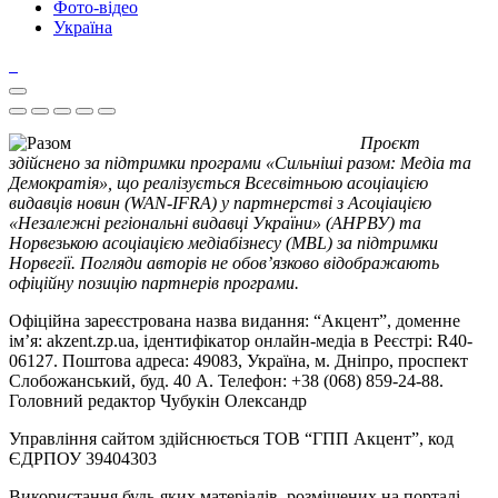
Фото-відео
Україна
Проєкт
здійснено за підтримки програми «Сильніші разом: Медіа та
Демократія», що реалізується Всесвітньою асоціацією
видавців новин (WAN-IFRA) у партнерстві з Асоціацією
«Незалежні регіональні видавці України» (АНРВУ) та
Норвезькою асоціацією медіабізнесу (MBL) за підтримки
Норвегії. Погляди авторів не обов’язково відображають
офіційну позицію партнерів програми.
Офіційна зареєстрована назва видання: “Акцент”, доменне
ім’я: akzent.zp.ua, ідентифікатор онлайн-медіа в Реєстрі: R40-
06127. Поштова адреса: 49083, Україна, м. Дніпро, проспект
Слобожанський, буд. 40 А. Телефон: +38 (068) 859-24-88.
Головний редактор Чубукін Олександр
Управління сайтом здійснюється ТОВ “ГПП Акцент”, код
ЄДРПОУ 39404303
Використання будь-яких матеріалів, розміщених на порталі