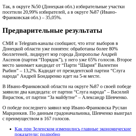
Так, в округе №50 (Донецкая обл.) избирательные участки
посетили 20,99% избирателей, а в округе №87 (Ивано-
Франковская обл.) – 35,05%.
Предварительные результаты
СМИ и Telegram-каналы сообщают, что итог выборов в
Донецкой области уже понятен: обработаны более 80%
бюллетеней, лидирует мэр города Допрополье Андрей
Аксенов (партия “Порядок”), у него уже 65% голосов. Второе
место занимает кандидат от “Парти “Шария” Валентин
Рыбин” – 13,2%. Кадидат от президентской партии “Слуга
народа” Андрей Бондаренко идет на 5-м месте.
В Ивано-Франковской области на округе №87 о своей победе
заявили два кандидата: от партии “Слуга народа” – Василий
Вирастюк, от партии “За майбутне” – Александр Шевченко.
О победе последнего заявил мэр Ивано-Франковска Руслан
Марцинкив. По данным градоначальника, Шевченко выиграл
с преимуществом в 167 голосов.
Как при Зеленском изменились главные экономические
показатели: подробно