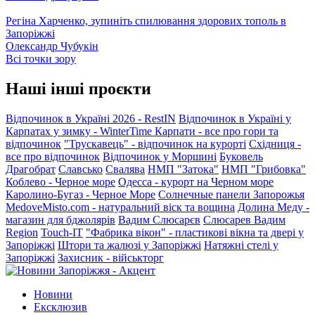
Регіна Харченко, зупиніть спилювання здорових тополь в
Запоріжжі
Олександр Чубукін
Всі точки зору
Наші інші проєкти
Відпочинок в Україні 2026 - RestIN
Відпочинок в Україні у
Карпатах у зимку - WinterTime
Карпати - все про гори та
відпочинок
"Трускавець" - відпочинок на курорті
Східниця -
все про відпочинок
Відпочинок у Моршині
Буковель
Драгобрат
Славсько
Свалява
НМП "Затока"
НМП "Грибовка"
Коблево - Черное море
Одесса - курорт на Черном море
Каролино-Бугаз - Черное Море
Солнечные панели Запорожья
MedoveMisto.com - натуральний віск та вощина
Долина Меду -
магазин для бджолярів
Вадим Слюсарєв
Слюсарев Вадим
Region
Touch-IT
"Фабрика вікон" - пластикові вікна та двері у
Запоріжжі
Штори та жалюзі у Запоріжжі
Натяжні стелі у
Запоріжжі
Захисник - військторг
Новини
Ексклюзив