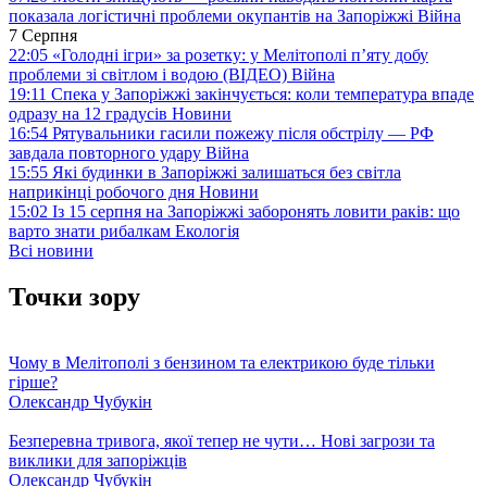
показала логістичні проблеми окупантів на Запоріжжі
Війна
7 Серпня
22:05
«Голодні ігри» за розетку: у Мелітополі п’яту добу
проблеми зі світлом і водою (ВІДЕО)
Війна
19:11
Спека у Запоріжжі закінчується: коли температура впаде
одразу на 12 градусів
Новини
16:54
Рятувальники гасили пожежу після обстрілу — РФ
завдала повторного удару
Війна
15:55
Які будинки в Запоріжжі залишаться без світла
наприкінці робочого дня
Новини
15:02
Із 15 серпня на Запоріжжі заборонять ловити раків: що
варто знати рибалкам
Екологія
Всі новини
Точки зору
Чому в Мелітополі з бензином та електрикою буде тільки
гірше?
Олександр Чубукін
Безперевна тривога, якої тепер не чути… Нові загрози та
виклики для запоріжців
Олександр Чубукін