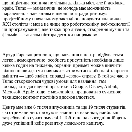
що ініціатива охопила не тільки декілька міст, але й декілька
країн. Tumo — майданчик, де молодь має можливість
паралельно з навчанням в школі чи «традиційному»
професійному навчальному закладі опановувати «навички
ХХІ століття»: мова не лише про робототехніку, веб-технології
чи програмування, але також про дизайн, створення музики та
фільмів — загалом півтора десятки напрямків».
Артур Гарслян розповів, що навчання в центрі відбувається
легко і демократично: особиста присутність необхідна лише
кілька годин на тиждень, обраний предмет можна вивчити
відносно швидко чи навпаки «затриматись» або навіть просто
змінити — щоб знайти справді «свою» справу. В той же час, в
Tumo створюються чудові умови для навчання: там
викладають досвідчені практики з Google, Disney, Airbnb,
Microsoft, Apple тощо; є можливість працювати з сучасною
технікою; контент постійно вдосконалюється.
Центр має вже 6 тисяч випускників та ще 19 тисяч студентів,
які отримали чи отримують знання та навички, найбільш
затребувані в сучасному світі. Тобто це на сьогоднішній день
дуже успішний кейс розвитку людського капіталу.