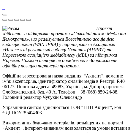
Проєкт
здійснено за підтримки програми «Сильніші разом: Медіа та
Демократія», що реалізується Всесвітньою асоціацією
видавців новин (WAN-IFRA) у партнерстві з Асоціацією
«Незалежні регіональні видавці України» (АНРВУ) та
Норвезькою асоціацією медіабізнесу (MBL) за підтримки
Норвегії. Погляди авторів не обов’язково відображають
офіційну позицію партнерів програми.
Офіційна зареєстрована назва видання: “Акцент”, доменне
ім’я: akzent.zp.ua, ідентифікатор онлайн-медіа в Реєстрі: R40-
06127. Поштова адреса: 49083, Україна, м. Дніпро, проспект
Слобожанський, буд. 40 А. Телефон: +38 (068) 859-24-88.
Головний редактор Чубукін Олександр
Управління сайтом здійснюється ТОВ “ГПП Акцент”, код
ЄДРПОУ 39404303
Використання будь-яких матеріалів, розміщених на порталі
«Акцент», інтернет-виданням дозволяється за умови вставки в