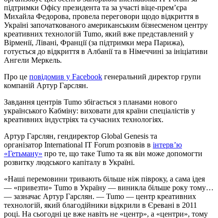
підтримки Офісу президента та за участі віце-прем’єра
Михайла Федорова, провела переговори щодо відкриття в
Україні започаткованого американським бізнесменом центру
креативних технологій Tumo, який вже представлений у
Вірменії, Лівані, Франції (за підтримки мера Парижа),
готується до відкриття в Албанії та в Німеччині за ініціативи
Ангели Меркель.
Про це
повідомив у Facebook
генеральний директор групи
компаній Артур Гарслян.
Завдання центрів Tumo збігається з планами нового
українського Кабміну: виховати для країни спеціалістів у
креативних індустріях та сучасних технологіях.
Артур Гарслян, гендиректор Global Genesis та
організатор International IT Forum розповів в
інтерв’ю
«Гетьману»
про те, що таке Tumo та як він може допомогти
розвитку людського капіталу в Україні.
«Наші перемовини тривають більше ніж півроку, а сама ідея
— «привезти» Tumo в Україну — виникла більше року тому…
— зазначає Артур Гарслян. — Tumo — центр креативних
технологій, який благодійники відкрили в Єревані в 2011
році. На сьогодні це вже навіть не «центр», а «центри», тому