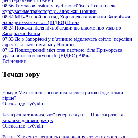
десятеро людей
Новини
08:56
Тимчасові зміни у русі тролейбусів 7 серпня: як
курсуватиме транспорт у Запоріжжі
Новини
08:44
МіГ-29 пройшов над Хортицею та мостами Запоріжжя
на наднизькій висоті (ВІДЕО)
Війна
08:24
Пожежа після нічної атаки: що відомо про удар по
Запоріжжю
Війна
07:33
Де в Запоріжжі у п’ятницю відключать світло: переліки
адрес із зазначенням часу
Новини
07:12
Пошкоджений міст став пасткою: біля Приморська
уразили колону окупантів (ВІДЕО)
Війна
Всі новини
Точки зору
Чому в Мелітополі з бензином та електрикою буде тільки
гірше?
Олександр Чубукін
Безперевна тривога, якої тепер не чути… Нові загрози та
виклики для запоріжців
Олександр Чубукін
Регіна Харченко, зупиніть спилювання здорових тополь в