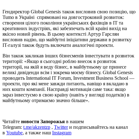
Гендиректор Global Genesis також висловив свою позицію, що
Tumo в Україні спрямовані на довгостроковий розвиток:
створення цілого покоління українських фахівців в IT та
креативних індустріях, які забезпечать всій країні вихід на
якісно новий рівень. В цьому контексті Артур Гарслян
висловив надію, що майбутні ініціативи держави в розвитку
IT-галузі також будуть включати аналогічні проекти.
Він також закликав інших бізнесменів інвестувати в розвиток
території: «Якщо я сьогодні роблю внесок в розвиток
території, на якій я веду бізнес, в майбутньому це принесе
великі дивіденди всім і зокрема моєму бізнесу. Global Genesis
проводить International IT Forum, Investment Business School —
проекти, про які мене завжди питають, навіщо я вкладаю в
них кошти компанії. Насправді мотивація саме така: якщо
зараз інвестуємо в свою країну (навіть у вигляді податків) в
майбутньому отримаємо значно більше».
Читайте
новости Запорожья
в нашем
Telegram:
t.me/akzentzp
,
Twitter
и подписывайтесь на канал
в
Youtube
, а также наш
Instagram