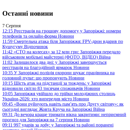
Останні новини
7 Серпня
12:15
Реєстрація на грошову допомогу у Запоріжжі: номери
телефонів та онлайн-форма
Новини
11:59
Смертельна атака біля Запоріжжя: FPV-дрон вдарив по
Кушугуму
Відпочинок
11:42
«СТО на колесах» за 12 млн грн: Запоріжжя передало
військовим мобільні майстерні (ФОТО, ВІДЕО)
Війна
11:02
Залишилося два дні: у Запоріжжі завершується
реєстрація на благодійний ярмарок
Новини
10:35
У Запоріжжі поліція охорони шукає працівника на
головний пульт: що пропонують
Новини
10:15
Шість атак на підстанції за тиждень: у Запоріжжі
відновили світло 83 тисячам споживачів
Новини
10:05
Запоріжжя увійшло до трійки молодіжних столиць
України-2026: хто випередив місто
Новини
09:45
«Вони руйнують навіть пам’ять про Другу світову»: як
сьогодні виглядає Жовта Круча на Запоріжжі
Війна
09:31
До вечора краще тримати вікна закритими: неприємний
прогноз для Запоріжжя на 7 серпня
Новини
09:11
997 ударів за добу: у Запоріжжі та районі поранені