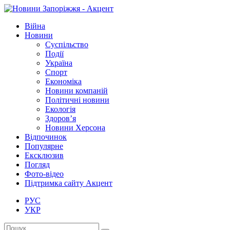
Війна
Новини
Суспільство
Події
Україна
Спорт
Економіка
Новини компаній
Політичні новини
Екологія
Здоров’я
Новини Херсона
Відпочинок
Популярне
Ексклюзив
Погляд
Фото-відео
Підтримка сайту Акцент
РУС
УКР