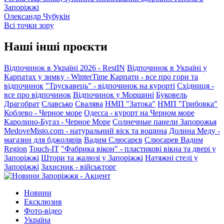
Запоріжжі
Олександр Чубукін
Всі точки зору
Наші інші проєкти
Відпочинок в Україні 2026 - RestIN
Відпочинок в Україні у
Карпатах у зимку - WinterTime
Карпати - все про гори та
відпочинок
"Трускавець" - відпочинок на курорті
Східниця -
все про відпочинок
Відпочинок у Моршині
Буковель
Драгобрат
Славсько
Свалява
НМП "Затока"
НМП "Грибовка"
Коблево - Черное море
Одесса - курорт на Черном море
Каролино-Бугаз - Черное Море
Солнечные панели Запорожья
MedoveMisto.com - натуральний віск та вощина
Долина Меду -
магазин для бджолярів
Вадим Слюсарєв
Слюсарев Вадим
Region
Touch-IT
"Фабрика вікон" - пластикові вікна та двері у
Запоріжжі
Штори та жалюзі у Запоріжжі
Натяжні стелі у
Запоріжжі
Захисник - військторг
Новини
Ексклюзив
Фото-відео
Україна