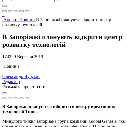
Акцент
Новини
В Запоріжжі планують відкрити центр
розвитку технологій
В Запоріжжі планують відкрити центр
розвитку технологій
17:09 9 Вересня 2019
Новини
Олександр Чубукін
Редактор
Розкажіть про статтю:
В Запоріжжі планується віlкриттся центру креативних
технологій Tumo.
Минулого тижня запорізька група компаній Global Genesis, яка
організовує цієї осені в Запоріжжі International IT Forum за