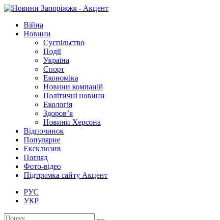
Війна
Новини
Суспільство
Події
Україна
Спорт
Економіка
Новини компаній
Політичні новини
Екологія
Здоров’я
Новини Херсона
Відпочинок
Популярне
Ексклюзив
Погляд
Фото-відео
Підтримка сайту Акцент
РУС
УКР