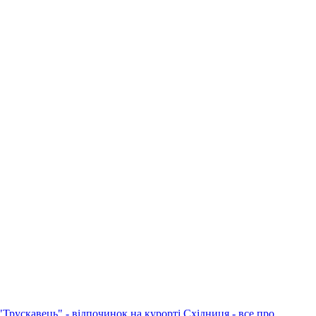
"Трускавець" - відпочинок на курорті
Східниця - все про