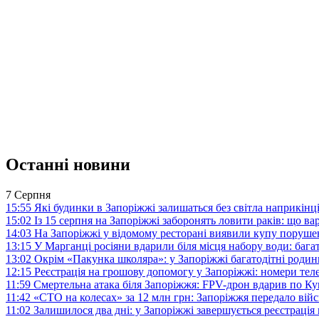
Останні новини
7 Серпня
15:55
Які будинки в Запоріжжі залишаться без світла наприкінц
15:02
Із 15 серпня на Запоріжжі заборонять ловити раків: що в
14:03
На Запоріжжі у відомому ресторані виявили купу поруш
13:15
У Марганці росіяни вдарили біля місця набору води: баг
13:02
Окрім «Пакунка школяра»: у Запоріжжі багатодітні роди
12:15
Реєстрація на грошову допомогу у Запоріжжі: номери те
11:59
Смертельна атака біля Запоріжжя: FPV-дрон вдарив по 
11:42
«СТО на колесах» за 12 млн грн: Запоріжжя передало ві
11:02
Залишилося два дні: у Запоріжжі завершується реєстрація