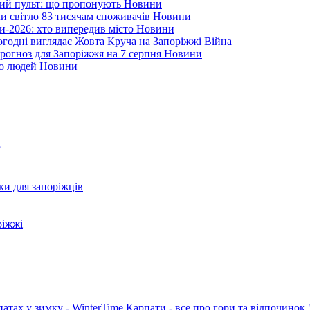
ний пульт: що пропонують
Новини
ли світло 83 тисячам споживачів
Новини
и-2026: хто випередив місто
Новини
ьогодні виглядає Жовта Круча на Запоріжжі
Війна
рогноз для Запоріжжя на 7 серпня
Новини
еро людей
Новини
?
ки для запоріжців
ріжжі
патах у зимку - WinterTime
Карпати - все про гори та відпочинок