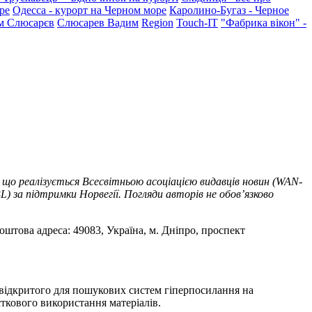
ре
Одесса - курорт на Черном море
Каролино-Бугаз - Черное
м Слюсарєв
Слюсарев Вадим
Region
Touch-IT
"Фабрика вікон" -
 що реалізується Всесвітньою асоціацією видавців новин (WAN-
) за підтримки Норвегії. Погляди авторів не обов’язково
оштова адреса: 49083, Україна, м. Дніпро, проспект
т відкритого для пошукових систем гіперпосилання на
ткового використання матеріалів.