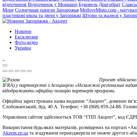
відпочинок
Відпочинок у Моршині
Буковель
Драгобрат
Славсь
Море
Солнечные панели Запорожья
MedoveMisto.com - натурал
пластикові вікна та двері у Запоріжжі
Штори та жалюзі у Запор
Новини
Ексклюзив
Фото-відео
Україна
Проєкт здійснено
IFRA) у партнерстві з Асоціацією «Незалежні регіональні видав
відображають офіційну позицію партнерів програми.
Офіційна зареєстрована назва видання: “Акцент”, доменне ім’я: 
Слобожанський, буд. 40 А. Телефон: +38 (068) 859-24-88. Голо
Управління сайтом здійснюється ТОВ “ГПП Акцент”, код ЄД
Використання будь-яких матеріалів, розміщених на порталі «Ак
Akzent.zp.ua
та згадування першоджерела не нижче другого абза