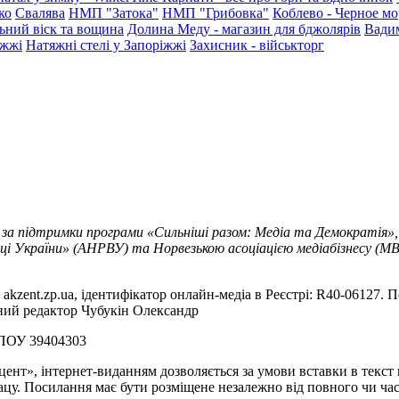
ко
Свалява
НМП "Затока"
НМП "Грибовка"
Коблево - Черное мо
ьний віск та вощина
Долина Меду - магазин для бджолярів
Вади
іжжі
Натяжні стелі у Запоріжжі
Захисник - військторг
 за підтримки програми «Сильніші разом: Медіа та Демократія»,
ці України» (АНРВУ) та Норвезькою асоціацією медіабізнесу (MBL
akzent.zp.ua, ідентифікатор онлайн-медіа в Реєстрі: R40-06127. П
вний редактор Чубукін Олександр
РПОУ 39404303
цент», інтернет-виданням дозволяється за умови вставки в текс
цу. Посилання має бути розміщене незалежно від повного чи час