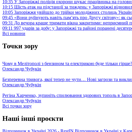
10:35
У Запоріжжі поліція охорони шукає працівника на голов
10:15
Шість атак на підстанції за тиждень: у Запоріжжі віднови
10:05
Запоріжжя увійшло до трійки молодіжних столиць Україн
09:45
«Вони руйнують навіть пам’ять про Другу світову»: як с
09:31
До вечора краще тримати вікна закритими: неприємний п
09:11
997 ударів за добу: у Запоріжжі та районі поранені десят
Всі новини
Точки зору
Чому в Мелітополі з бензином та електрикою буде тільки гірше
Олександр Чубукін
Безперевна тривога, якої тепер не чути… Нові загрози та викли
Олександр Чубукін
Регіна Харченко, зупиніть спилювання здорових тополь в Запо
Олександр Чубукін
Всі точки зору
Наші інші проєкти
Відпочинок в Україні 2026 - RestIN
Відпочинок в Україні у Кар