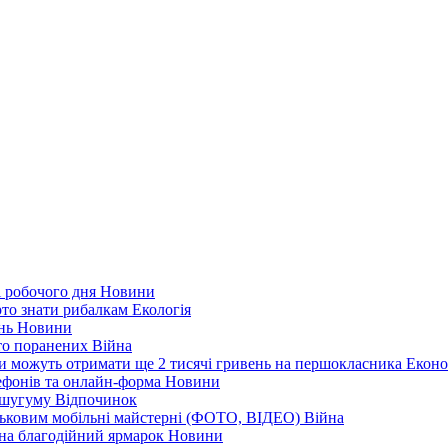
і робочого дня
Новини
арто знати рибалкам
Екологія
ень
Новини
ато поранених
Війна
ни можуть отримати ще 2 тисячі гривень на першокласника
Еконо
лефонів та онлайн-форма
Новини
Кушугуму
Відпочинок
йськовим мобільні майстерні (ФОТО, ВІДЕО)
Війна
 на благодійний ярмарок
Новини