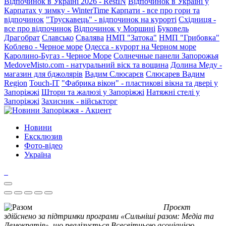
Відпочинок в Україні 2026 - RestIN
Відпочинок в Україні у
Карпатах у зимку - WinterTime
Карпати - все про гори та
відпочинок
"Трускавець" - відпочинок на курорті
Східниця -
все про відпочинок
Відпочинок у Моршині
Буковель
Драгобрат
Славсько
Свалява
НМП "Затока"
НМП "Грибовка"
Коблево - Черное море
Одесса - курорт на Черном море
Каролино-Бугаз - Черное Море
Солнечные панели Запорожья
MedoveMisto.com - натуральний віск та вощина
Долина Меду -
магазин для бджолярів
Вадим Слюсарєв
Слюсарев Вадим
Region
Touch-IT
"Фабрика вікон" - пластикові вікна та двері у
Запоріжжі
Штори та жалюзі у Запоріжжі
Натяжні стелі у
Запоріжжі
Захисник - військторг
Новини
Ексклюзив
Фото-відео
Україна
Проєкт
здійснено за підтримки програми «Сильніші разом: Медіа та
Демократія», що реалізується Всесвітньою асоціацією