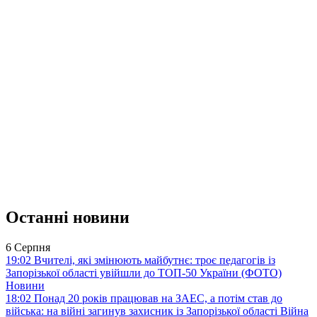
Останні новини
6 Серпня
19:02
Вчителі, які змінюють майбутнє: троє педагогів із
Запорізької області увійшли до ТОП-50 України (ФОТО)
Новини
18:02
Понад 20 років працював на ЗАЕС, а потім став до
війська: на війні загинув захисник із Запорізької області
Війна