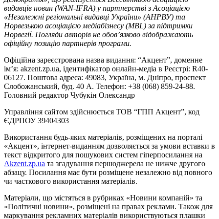
видавців новин (WAN-IFRA) у партнерстві з Асоціацією
«Незалежні регіональні видавці України» (АНРВУ) та
Норвезькою асоціацією медіабізнесу (MBL) за підтримки
Норвегії. Погляди авторів не обов’язково відображають
офіційну позицію партнерів програми.
Офіційна зареєстрована назва видання: “Акцент”, доменне
ім’я: akzent.zp.ua, ідентифікатор онлайн-медіа в Реєстрі: R40-
06127. Поштова адреса: 49083, Україна, м. Дніпро, проспект
Слобожанський, буд. 40 А. Телефон: +38 (068) 859-24-88.
Головний редактор Чубукін Олександр
Управління сайтом здійснюється ТОВ “ГПП Акцент”, код
ЄДРПОУ 39404303
Використання будь-яких матеріалів, розміщених на порталі
«Акцент», інтернет-виданням дозволяється за умови вставки в
текст відкритого для пошукових систем гіперпосилання на
Akzent.zp.ua
та згадування першоджерела не нижче другого
абзацу. Посилання має бути розміщене незалежно від повного
чи часткового використання матеріалів.
Матеріали, що містяться в рубриках «Новини компаній» та
«Політичні новини», розміщені на правах реклами. Також для
маркування рекламних матеріалів використвуються плашки