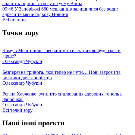
аналітик оцінив загрозу штурму
Війна
09:46
У Запоріжжі 660 мешканців залишилися без води:
адреси та місце підвозу
Новини
Всі новини
Точки зору
Чому в Мелітополі з бензином та електрикою буде тільки
гірше?
Олександр Чубукін
Безперевна тривога, якої тепер не чути… Нові загрози та
виклики для запоріжців
Олександр Чубукін
Регіна Харченко, зупиніть спилювання здорових тополь в
Запоріжжі
Олександр Чубукін
Всі точки зору
Наші інші проєкти