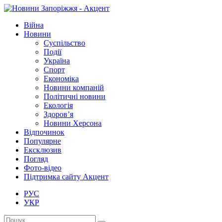
Війна
Новини
Суспільство
Події
Україна
Спорт
Економіка
Новини компаній
Політичні новини
Екологія
Здоров’я
Новини Херсона
Відпочинок
Популярне
Ексклюзив
Погляд
Фото-відео
Підтримка сайту Акцент
РУС
УКР