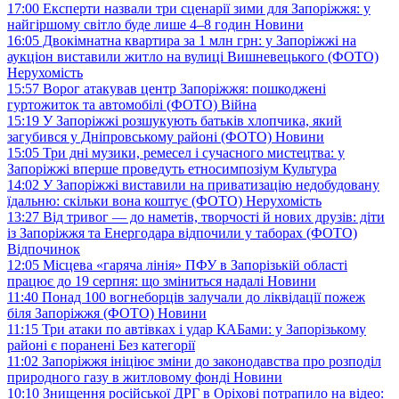
17:00
Експерти назвали три сценарії зими для Запоріжжя: у
найгіршому світло буде лише 4–8 годин
Новини
16:05
Двокімнатна квартира за 1 млн грн: у Запоріжжі на
аукціон виставили житло на вулиці Вишневецького (ФОТО)
Нерухомість
15:57
Ворог атакував центр Запоріжжя: пошкоджені
гуртожиток та автомобілі (ФОТО)
Війна
15:19
У Запоріжжі розшукують батьків хлопчика, який
загубився у Дніпровському районі (ФОТО)
Новини
15:05
Три дні музики, ремесел і сучасного мистецтва: у
Запоріжжі вперше проведуть етносимпозіум
Культура
14:02
У Запоріжжі виставили на приватизацію недобудовану
їдальню: скільки вона коштує (ФОТО)
Нерухомість
13:27
Від тривог — до наметів, творчості й нових друзів: діти
із Запоріжжя та Енергодара відпочили у таборах (ФОТО)
Відпочинок
12:05
Місцева «гаряча лінія» ПФУ в Запорізькій області
працює до 19 серпня: що зміниться надалі
Новини
11:40
Понад 100 вогнеборців залучали до ліквідації пожеж
біля Запоріжжя (ФОТО)
Новини
11:15
Три атаки по автівках і удар КАБами: у Запорізькому
районі є поранені
Без категорії
11:02
Запоріжжя ініціює зміни до законодавства про розподіл
природного газу в житловому фонді
Новини
10:10
Знищення російської ДРГ в Оріхові потрапило на відео: