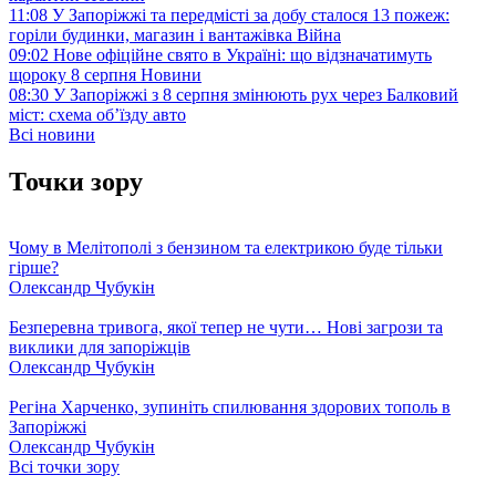
11:08
У Запоріжжі та передмісті за добу сталося 13 пожеж:
горіли будинки, магазин і вантажівка
Війна
09:02
Нове офіційне свято в Україні: що відзначатимуть
щороку 8 серпня
Новини
08:30
У Запоріжжі з 8 серпня змінюють рух через Балковий
міст: схема об’їзду
авто
Всі новини
Точки зору
Чому в Мелітополі з бензином та електрикою буде тільки
гірше?
Олександр Чубукін
Безперевна тривога, якої тепер не чути… Нові загрози та
виклики для запоріжців
Олександр Чубукін
Регіна Харченко, зупиніть спилювання здорових тополь в
Запоріжжі
Олександр Чубукін
Всі точки зору