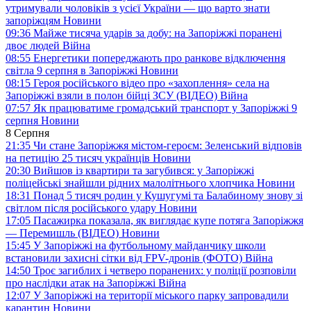
утримували чоловіків з усієї України — що варто знати
запоріжцям
Новини
09:36
Майже тисяча ударів за добу: на Запоріжжі поранені
двоє людей
Війна
08:55
Енергетики попереджають про ранкове відключення
світла 9 серпня в Запоріжжі
Новини
08:15
Героя російського відео про «захоплення» села на
Запоріжжі взяли в полон бійці ЗСУ (ВІДЕО)
Війна
07:57
Як працюватиме громадський транспорт у Запоріжжі 9
серпня
Новини
8 Серпня
21:35
Чи стане Запоріжжя містом-героєм: Зеленський відповів
на петицію 25 тисяч українців
Новини
20:30
Вийшов із квартири та загубився: у Запоріжжі
поліцейські знайшли рідних малолітнього хлопчика
Новини
18:31
Понад 5 тисяч родин у Кушугумі та Балабиному знову зі
світлом після російського удару
Новини
17:05
Пасажирка показала, як виглядає купе потяга Запоріжжя
— Перемишль (ВІДЕО)
Новини
15:45
У Запоріжжі на футбольному майданчику школи
встановили захисні сітки від FPV-дронів (ФОТО)
Війна
14:50
Троє загиблих і четверо поранених: у поліції розповіли
про наслідки атак на Запоріжжі
Війна
12:07
У Запоріжжі на території міського парку запровадили
карантин
Новини