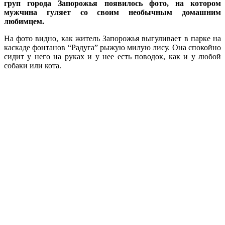
груп города Запорожья появилось фото, на котором
мужчина гуляет со своим необычным домашним
любимцем.
На фото видно, как житель Запорожья выгуливает в парке на
каскаде фонтанов “Радуга” рыжую милую лису. Она спокойно
сидит у него на руках и у нее есть поводок, как и у любой
собаки или кота.