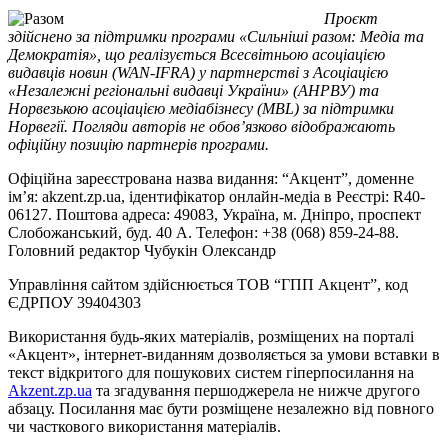
Проєкт
здійснено за підтримки програми «Сильніші разом: Медіа та
Демократія», що реалізується Всесвітньою асоціацією
видавців новин (WAN-IFRA) у партнерстві з Асоціацією
«Незалежні регіональні видавці України» (АНРВУ) та
Норвезькою асоціацією медіабізнесу (MBL) за підтримки
Норвегії. Погляди авторів не обов’язково відображають
офіційну позицію партнерів програми.
Офіційна зареєстрована назва видання: “Акцент”, доменне
ім’я: akzent.zp.ua, ідентифікатор онлайн-медіа в Реєстрі: R40-
06127. Поштова адреса: 49083, Україна, м. Дніпро, проспект
Слобожанський, буд. 40 А. Телефон: +38 (068) 859-24-88.
Головний редактор Чубукін Олександр
Управління сайтом здійснюється ТОВ “ГПП Акцент”, код
ЄДРПОУ 39404303
Використання будь-яких матеріалів, розміщених на порталі
«Акцент», інтернет-виданням дозволяється за умови вставки в
текст відкритого для пошукових систем гіперпосилання на
Akzent.zp.ua
та згадування першоджерела не нижче другого
абзацу. Посилання має бути розміщене незалежно від повного
чи часткового використання матеріалів.