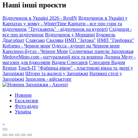
Наші інші проєкти
Відпочинок в Україні 2026 - RestIN
Відпочинок в Україні у
Карпатах у зимку - WinterTime
Карпати - все про гори та
відпочинок
"Трускавець" - відпочинок на курорті
Східниця -
все про відпочинок
Відпочинок у Моршині
Буковель
Драгобрат
Славсько
Свалява
НМП "Затока"
НМП "Грибовка"
Коблево - Черное море
Одесса - курорт на Черном море
Каролино-Бугаз - Черное Море
Солнечные панели Запорожья
MedoveMisto.com - натуральний віск та вощина
Долина Меду -
магазин для бджолярів
Вадим Слюсарєв
Слюсарев Вадим
Region
Touch-IT
"Фабрика вікон" - пластикові вікна та двері у
Запоріжжі
Штори та жалюзі у Запоріжжі
Натяжні стелі у
Запоріжжі
Захисник - військторг
Новини
Ексклюзив
Фото-відео
Україна