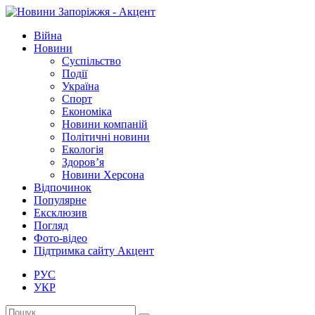
Війна
Новини
Суспільство
Події
Україна
Спорт
Економіка
Новини компаній
Політичні новини
Екологія
Здоров’я
Новини Херсона
Відпочинок
Популярне
Ексклюзив
Погляд
Фото-відео
Підтримка сайту Акцент
РУС
УКР