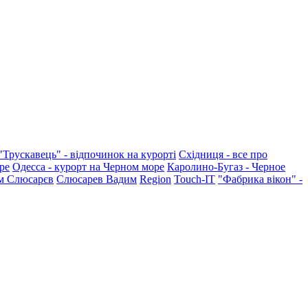
"Трускавець" - відпочинок на курорті
Східниця - все про
ре
Одесса - курорт на Черном море
Каролино-Бугаз - Черное
м Слюсарєв
Слюсарев Вадим
Region
Touch-IT
"Фабрика вікон" -