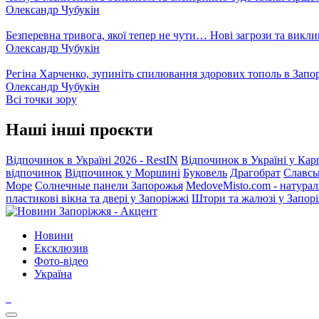
Олександр Чубукін
Безперевна тривога, якої тепер не чути… Нові загрози та викли
Олександр Чубукін
Регіна Харченко, зупиніть спилювання здорових тополь в Запо
Олександр Чубукін
Всі точки зору
Наші інші проєкти
Відпочинок в Україні 2026 - RestIN
Відпочинок в Україні у Кар
відпочинок
Відпочинок у Моршині
Буковель
Драгобрат
Славсь
Море
Солнечные панели Запорожья
MedoveMisto.com - натурал
пластикові вікна та двері у Запоріжжі
Штори та жалюзі у Запор
Новини
Ексклюзив
Фото-відео
Україна