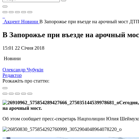
Акцент
Новини
В Запорожье при въезде на арочный мост ДТП
В Запорожье при въезде на арочный мо
15:01 22 Січня 2018
Новини
Олександр Чубукін
Редактор
Розкажіть про статтю:
Сегодня,
на арочный мост.
Об этом сообщает пресс-секретарь Нацполиции Юлия Шеймухов