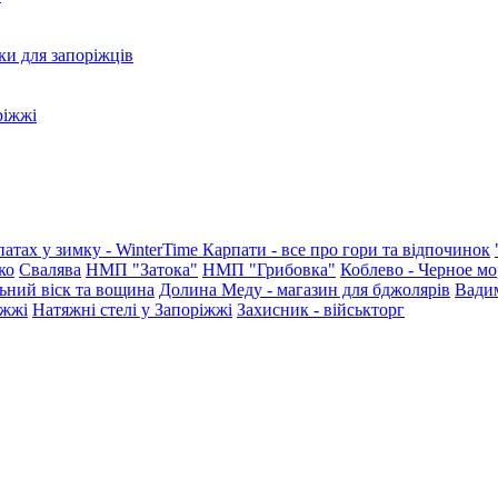
ки для запоріжців
ріжжі
патах у зимку - WinterTime
Карпати - все про гори та відпочинок
ко
Свалява
НМП "Затока"
НМП "Грибовка"
Коблево - Черное мо
ьний віск та вощина
Долина Меду - магазин для бджолярів
Вади
іжжі
Натяжні стелі у Запоріжжі
Захисник - військторг