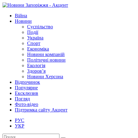
Війна
Новини
Суспільство
Події
Україна
Спорт
Економіка
Новини компаній
Політичні новини
Екологія
Здоров’я
Новини Херсона
Відпочинок
Популярне
Ексклюзив
Погляд
Фото-відео
Підтримка сайту Акцент
РУС
УКР