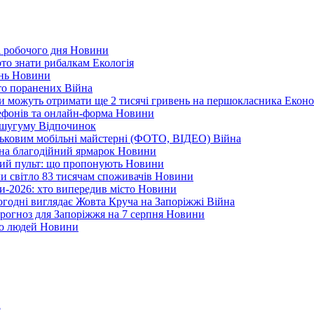
і робочого дня
Новини
арто знати рибалкам
Екологія
ень
Новини
ато поранених
Війна
ни можуть отримати ще 2 тисячі гривень на першокласника
Еконо
лефонів та онлайн-форма
Новини
Кушугуму
Відпочинок
йськовим мобільні майстерні (ФОТО, ВІДЕО)
Війна
 на благодійний ярмарок
Новини
ний пульт: що пропонують
Новини
ли світло 83 тисячам споживачів
Новини
и-2026: хто випередив місто
Новини
ьогодні виглядає Жовта Круча на Запоріжжі
Війна
рогноз для Запоріжжя на 7 серпня
Новини
еро людей
Новини
?