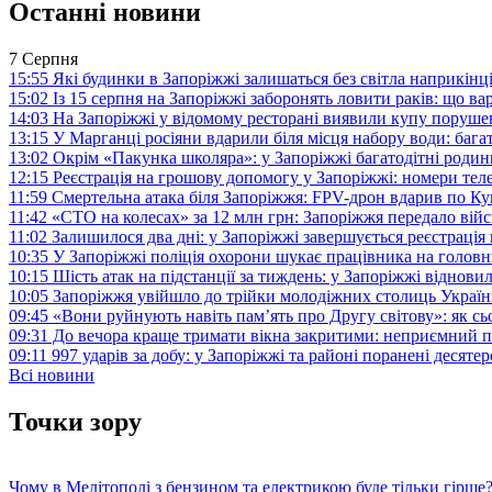
Останні новини
7 Серпня
15:55
Які будинки в Запоріжжі залишаться без світла наприкінц
15:02
Із 15 серпня на Запоріжжі заборонять ловити раків: що в
14:03
На Запоріжжі у відомому ресторані виявили купу поруш
13:15
У Марганці росіяни вдарили біля місця набору води: баг
13:02
Окрім «Пакунка школяра»: у Запоріжжі багатодітні роди
12:15
Реєстрація на грошову допомогу у Запоріжжі: номери те
11:59
Смертельна атака біля Запоріжжя: FPV-дрон вдарив по 
11:42
«СТО на колесах» за 12 млн грн: Запоріжжя передало ві
11:02
Залишилося два дні: у Запоріжжі завершується реєстрація
10:35
У Запоріжжі поліція охорони шукає працівника на голов
10:15
Шість атак на підстанції за тиждень: у Запоріжжі віднови
10:05
Запоріжжя увійшло до трійки молодіжних столиць Україн
09:45
«Вони руйнують навіть пам’ять про Другу світову»: як с
09:31
До вечора краще тримати вікна закритими: неприємний п
09:11
997 ударів за добу: у Запоріжжі та районі поранені десят
Всі новини
Точки зору
Чому в Мелітополі з бензином та електрикою буде тільки гірше