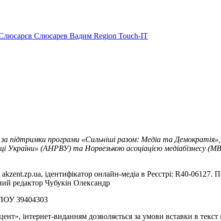
Слюсарєв
Слюсарев Вадим
Region
Touch-IT
 за підтримки програми «Сильніші разом: Медіа та Демократія»,
ці України» (АНРВУ) та Норвезькою асоціацією медіабізнесу (MBL
akzent.zp.ua, ідентифікатор онлайн-медіа в Реєстрі: R40-06127. П
вний редактор Чубукін Олександр
РПОУ 39404303
цент», інтернет-виданням дозволяється за умови вставки в текс