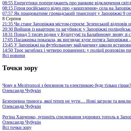
08:55
Енергетики попереджають про ранкове відключення світл
08:15
Героя російського відео про «захоплення» села на Запорі
07:57
Як працюватиме громадський транспорт у Запоріжжі 9 с
8 Серпня
21:35
Чи стане Запоріжжя містом-героєм: Зеленський відповів н
20:30
Вийшов із квартири та загубився: у Запоріжжі поліцейсь
18:31
Понад 5 тисяч родин у Кушугумі та Балабиному знову зі с
17:05
Пасажирка показала, як виглядає купе потяга Запоріжж
15:45
У Запоріжжі на футбольному майданчику школи встанови
14:50
Троє загиблих і четверо поранених: у поліції розповіли п
Всі новини
Точки зору
Чому в Мелітополі з бензином та електрикою буде тільки гірше
Олександр Чубукін
Безперевна тривога, якої тепер не чути… Нові загрози та викли
Олександр Чубукін
Регіна Харченко, зупиніть спилювання здорових тополь в Запо
Олександр Чубукін
Всі точки зору