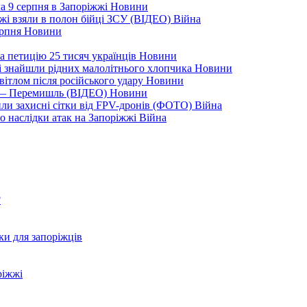
а 9 серпня в Запоріжжі
Новини
жжі взяли в полон бійці ЗСУ (ВІДЕО)
Війна
ерпня
Новини
а петицію 25 тисяч українців
Новини
кі знайшли рідних малолітнього хлопчика
Новини
вітлом після російського удару
Новини
я — Перемишль (ВІДЕО)
Новини
ли захисні сітки від FPV-дронів (ФОТО)
Війна
ро наслідки атак на Запоріжжі
Війна
?
ки для запоріжців
ріжжі