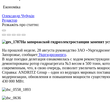
Економіка
Олександр Чубукін
Редактор
Розкажіть про статтю:
На запорожской гидроэлектростанции заменят ус
На прошлой неделе, 28 августа руководство ЗАО «Укргидроэн
Запорожье, сообщает
Укргидроэнерго
.
В ходе поездки делегация ознакомилась с ходом реконструкци
демонтированы ротор гидроагрегата №3 весом в 500 тонн, кото
современным, что, в свою очередь, позволит увеличить мощнос
Справка: ANDRITZ Group – один из ведущих мировых поставщи
модернизации, обновления и повышения мощности существующ
430 000 МВт.