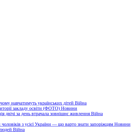
чому навчатимуть українських дітей
Війна
иторії закладу освіти (ФОТО)
Новини
ія двічі за день втрачала зовнішнє живлення
Війна
 чоловіків з усієї України — що варто знати запоріжцям
Новини
 людей
Війна