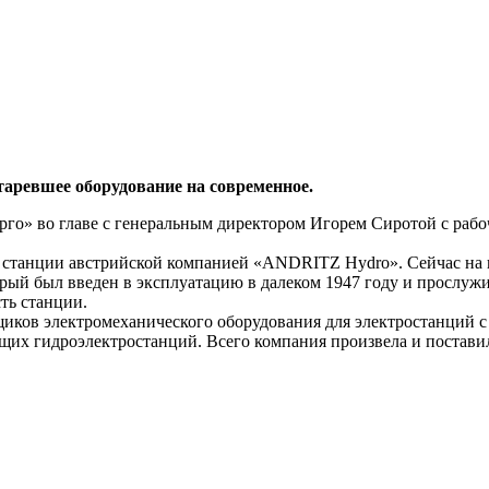
таревшее оборудование на современное.
ерго» во главе с генеральным директором Игорем Сиротой с ра
и станции австрийской компанией «ANDRITZ Hydro». Сейчас на 
рый был введен в эксплуатацию в далеком 1947 году и прослужи
ть станции.
ков электромеханического оборудования для электростанций с
их гидроэлектростанций. Всего компания произвела и постави