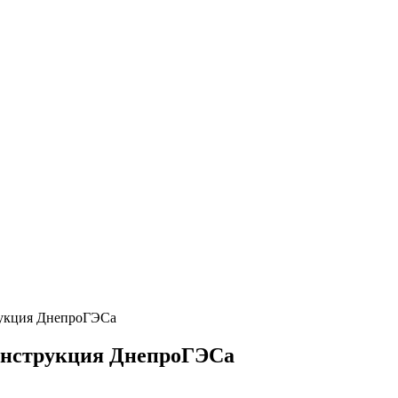
рукция ДнепроГЭСа
онструкция ДнепроГЭСа