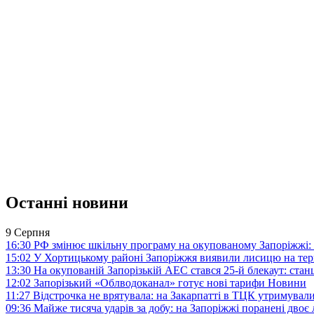
Останні новини
9 Серпня
16:30
РФ змінює шкільну програму на окупованому Запоріжжі: 
15:02
У Хортицькому районі Запоріжжя виявили лисицю на тер
13:30
На окупованій Запорізькій АЕС стався 25-й блекаут: станц
12:02
Запорізький «Облводоканал» готує нові тарифи
Новини
11:27
Відстрочка не врятувала: на Закарпатті в ТЦК утримували
09:36
Майже тисяча ударів за добу: на Запоріжжі поранені двоє