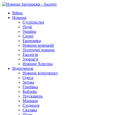
Війна
Новини
Суспільство
Події
Україна
Спорт
Економіка
Новини компаній
Політичні новини
Екологія
Здоров’я
Новини Херсона
Відпочинок
Новини відпочинку
Одеса
Затока
Грибівка
Коблеве
Трускавець
Моршин
Східниця
Свалява
Шаян