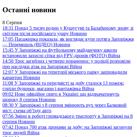
Останні новини
8 Серпня
18:31
Понад 5 тисяч родин у Кушугумі та Балабиному знову зі
світлом після російського удару
Новини
17:05
Пасажирка показала, як виглядає купе потяга Запоріжжя
— Перемишль (ВІДЕО)
Новини
15:45
У Запоріжжі на футбольному майданчику школи
встановили захисні сітки від FPV-дронів (ФОТО)
Війна
14:50
Троє загиблих і четверо поранених: у поліції розповіли
про наслідки атак на Запоріжжі
Війна
12:07
У Запоріжжі на території міського парку запровадили
карантин
Новини
11:08
У Запоріжжі та передмісті за добу сталося 13 пожеж:
горіли будинки, магазин і вантажівка
Війна
09:02
Нове офіційне свято в Україні: що відзначатимуть
щороку 8 серпня
Новини
08:30
У Запоріжжі з 8 серпня змінюють рух через Балковий
міст: схема об’їзду
авто
07:56
Зміни в роботі громадського траспорту в Запоріжжі на 8
серпня
Новини
07:42
Понад 700 атак дронами за добу: на Запоріжжі загинули
троє людей
Війна