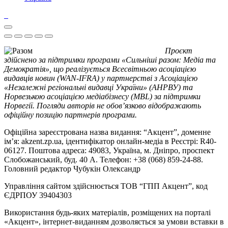
Проєкт
здійснено за підтримки програми «Сильніші разом: Медіа та
Демократія», що реалізується Всесвітньою асоціацією
видавців новин (WAN-IFRA) у партнерстві з Асоціацією
«Незалежні регіональні видавці України» (АНРВУ) та
Норвезькою асоціацією медіабізнесу (MBL) за підтримки
Норвегії. Погляди авторів не обов’язково відображають
офіційну позицію партнерів програми.
Офіційна зареєстрована назва видання: “Акцент”, доменне
ім’я: akzent.zp.ua, ідентифікатор онлайн-медіа в Реєстрі: R40-
06127. Поштова адреса: 49083, Україна, м. Дніпро, проспект
Слобожанський, буд. 40 А. Телефон: +38 (068) 859-24-88.
Головний редактор Чубукін Олександр
Управління сайтом здійснюється ТОВ “ГПП Акцент”, код
ЄДРПОУ 39404303
Використання будь-яких матеріалів, розміщених на порталі
«Акцент», інтернет-виданням дозволяється за умови вставки в