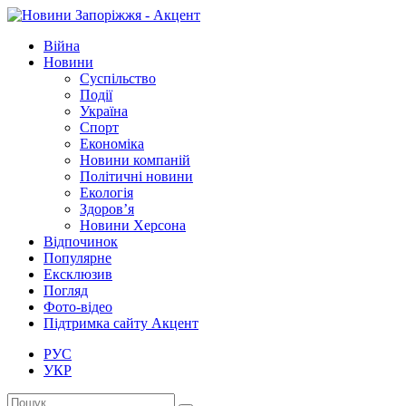
Війна
Новини
Суспільство
Події
Україна
Спорт
Економіка
Новини компаній
Політичні новини
Екологія
Здоров’я
Новини Херсона
Відпочинок
Популярне
Ексклюзив
Погляд
Фото-відео
Підтримка сайту Акцент
РУС
УКР