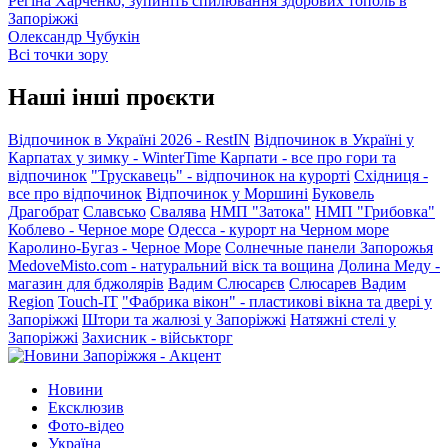
Регіна Харченко, зупиніть спилювання здорових тополь в
Запоріжжі
Олександр Чубукін
Всі точки зору
Наші інші проєкти
Відпочинок в Україні 2026 - RestIN
Відпочинок в Україні у
Карпатах у зимку - WinterTime
Карпати - все про гори та
відпочинок
"Трускавець" - відпочинок на курорті
Східниця -
все про відпочинок
Відпочинок у Моршині
Буковель
Драгобрат
Славсько
Свалява
НМП "Затока"
НМП "Грибовка"
Коблево - Черное море
Одесса - курорт на Черном море
Каролино-Бугаз - Черное Море
Солнечные панели Запорожья
MedoveMisto.com - натуральний віск та вощина
Долина Меду -
магазин для бджолярів
Вадим Слюсарєв
Слюсарев Вадим
Region
Touch-IT
"Фабрика вікон" - пластикові вікна та двері у
Запоріжжі
Штори та жалюзі у Запоріжжі
Натяжні стелі у
Запоріжжі
Захисник - військторг
Новини
Ексклюзив
Фото-відео
Україна