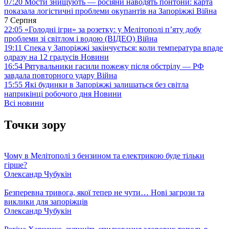
07:20
Мости знищують — росіяни наводять понтони: карта
показала логістичні проблеми окупантів на Запоріжжі
Війна
7 Серпня
22:05
«Голодні ігри» за розетку: у Мелітополі п’яту добу
проблеми зі світлом і водою (ВІДЕО)
Війна
19:11
Спека у Запоріжжі закінчується: коли температура впаде
одразу на 12 градусів
Новини
16:54
Рятувальники гасили пожежу після обстрілу — РФ
завдала повторного удару
Війна
15:55
Які будинки в Запоріжжі залишаться без світла
наприкінці робочого дня
Новини
Всі новини
Точки зору
Чому в Мелітополі з бензином та електрикою буде тільки
гірше?
Олександр Чубукін
Безперевна тривога, якої тепер не чути… Нові загрози та
виклики для запоріжців
Олександр Чубукін