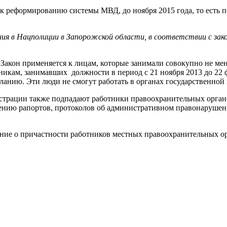
 к реформированию системы МВД, до ноября 2015 года, то есть 
ния в Нацполиции в Запорожской области, в соответствии с зак
. Закон применяется к лицам, которые занимали совокупно не м
вникам, занимавших должности в период с 21 ноября 2013 до 22 
анию. Эти люди не смогут работать в органах государственной 
люстрации также подпадают работники правоохранительных орган
влению рапортов, протоколов об административном правонаруше
ние о причастности работников местных правоохранительных ор