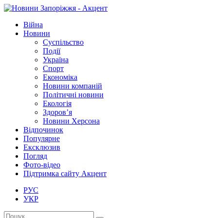
Війна
Новини
Суспільство
Події
Україна
Спорт
Економіка
Новини компаній
Політичні новини
Екологія
Здоров’я
Новини Херсона
Відпочинок
Популярне
Ексклюзив
Погляд
Фото-відео
Підтримка сайту Акцент
РУС
УКР