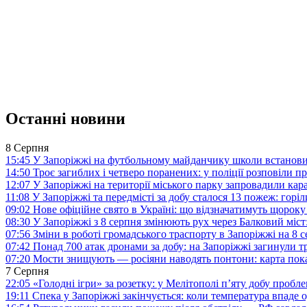
Останні новини
8 Серпня
15:45
У Запоріжжі на футбольному майданчику школи встанови
14:50
Троє загиблих і четверо поранених: у поліції розповіли п
12:07
У Запоріжжі на території міського парку запровадили ка
11:08
У Запоріжжі та передмісті за добу сталося 13 пожеж: горі
09:02
Нове офіційне свято в Україні: що відзначатимуть щороку
08:30
У Запоріжжі з 8 серпня змінюють рух через Балковий міст:
07:56
Зміни в роботі громадського траспорту в Запоріжжі на 8 
07:42
Понад 700 атак дронами за добу: на Запоріжжі загинули 
07:20
Мости знищують — росіяни наводять понтони: карта пока
7 Серпня
22:05
«Голодні ігри» за розетку: у Мелітополі п’яту добу пробл
19:11
Спека у Запоріжжі закінчується: коли температура впаде о