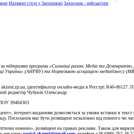
іжжі
Натяжні стелі у Запоріжжі
Захисник - військторг
 за підтримки програми «Сильніші разом: Медіа та Демократія»,
ці України» (АНРВУ) та Норвезькою асоціацією медіабізнесу (MBL
akzent.zp.ua, ідентифікатор онлайн-медіа в Реєстрі: R40-06127. П
вний редактор Чубукін Олександр
РПОУ 39404303
цент», інтернет-виданням дозволяється за умови вставки в текс
цу. Посилання має бути розміщене незалежно від повного чи час
літичні новини», розміщені на правах реклами. Також для марк
ду реклами:
portal.akzent@gmail.com
, телефон +38 (099) 767-48-5