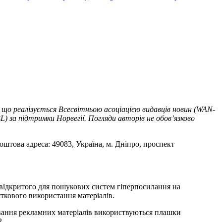
 що реалізується Всесвітньою асоціацією видавців новин (WAN-
) за підтримки Норвегії. Погляди авторів не обов’язково
оштова адреса: 49083, Україна, м. Дніпро, проспект
т відкритого для пошукових систем гіперпосилання на
ткового використання матеріалів.
ування рекламних матеріалів використвуються плашки
2