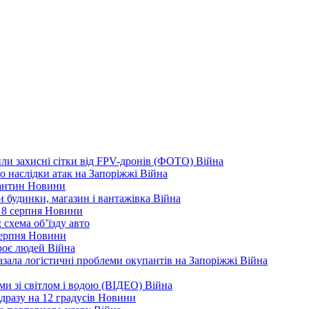
ли захисні сітки від FPV-дронів (ФОТО)
Війна
ро наслідки атак на Запоріжжі
Війна
рантин
Новини
ли будинки, магазин і вантажівка
Війна
 8 серпня
Новини
 схема об’їзду
авто
серпня
Новини
троє людей
Війна
зала логістичні проблеми окупантів на Запоріжжі
Війна
еми зі світлом і водою (ВІДЕО)
Війна
дразу на 12 градусів
Новини