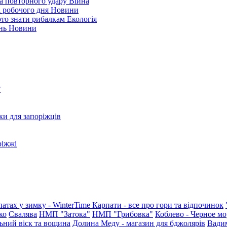
а повторного удару
Війна
і робочого дня
Новини
арто знати рибалкам
Екологія
ень
Новини
?
ки для запоріжців
ріжжі
патах у зимку - WinterTime
Карпати - все про гори та відпочинок
ко
Свалява
НМП "Затока"
НМП "Грибовка"
Коблево - Черное мо
ьний віск та вощина
Долина Меду - магазин для бджолярів
Вади