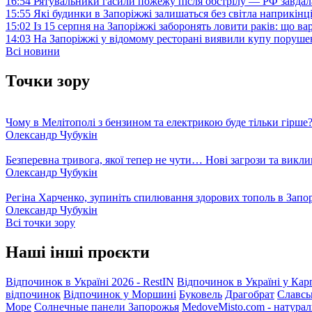
16:54
Рятувальники гасили пожежу після обстрілу — РФ завдал
15:55
Які будинки в Запоріжжі залишаться без світла наприкінц
15:02
Із 15 серпня на Запоріжжі заборонять ловити раків: що в
14:03
На Запоріжжі у відомому ресторані виявили купу поруш
Всі новини
Точки зору
Чому в Мелітополі з бензином та електрикою буде тільки гірше
Олександр Чубукін
Безперевна тривога, якої тепер не чути… Нові загрози та викли
Олександр Чубукін
Регіна Харченко, зупиніть спилювання здорових тополь в Запо
Олександр Чубукін
Всі точки зору
Наші інші проєкти
Відпочинок в Україні 2026 - RestIN
Відпочинок в Україні у Кар
відпочинок
Відпочинок у Моршині
Буковель
Драгобрат
Славсь
Море
Солнечные панели Запорожья
MedoveMisto.com - натурал