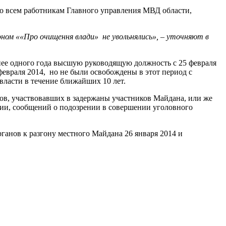
по всем работникам Главного управления МВД области,
оном ««Про очищення влади» не увольнялись», – уточняют в
енее одного года высшую руководящую должность с 25 февраля
февраля 2014, но не были освобождены в этот период с
власти в течение ближайших 10 лет.
ов, участвовавших в задержаны участников Майдана, или же
нии, сообщений о подозрении в совершении уголовного
ганов к разгону местного Майдана 26 января 2014 и