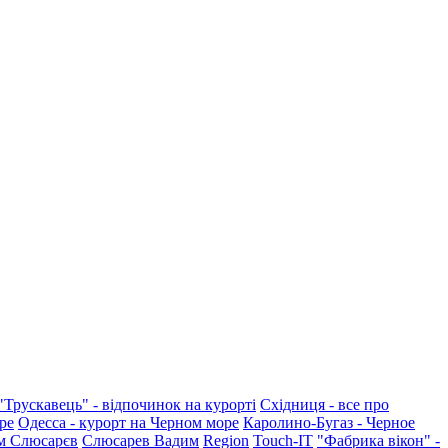
"Трускавець" - відпочинок на курорті
Східниця - все про
ре
Одесса - курорт на Черном море
Каролино-Бугаз - Черное
м Слюсарєв
Слюсарев Вадим
Region
Touch-IT
"Фабрика вікон" -