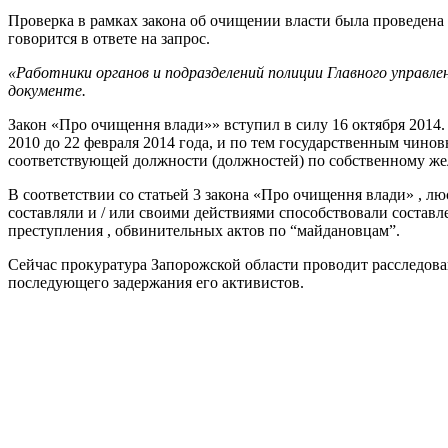
Проверка в рамках закона об очищении власти была проведена
говорится в ответе на запрос.
«Работники органов и подразделений полиции Главного управле
документе.
Закон «Про очищення влади»» вступил в силу 16 октября 2014
2010 до 22 февраля 2014 года, и по тем государственным чино
соответствующей должности (должностей) по собственному жел
В соответствии со статьей 3 закона «Про очищення влади» , 
составляли и / или своими действиями способствовали соста
преступления , обвинительных актов по “майдановцам”.
Сейчас прокуратура Запорожской области проводит расследова
последующего задержания его активистов.