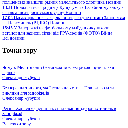
поліцейські знайшли рідних малолітнього хлопчика
Новини
18:31
Понад 5 тисяч родин у Кушугумі та Балабиному знову зі
світлом після російського удару
Новини
17:05
Пасажирка показала, як виглядає купе потяга Запоріжжя
— Перемишль (ВІДЕО)
Новини
15:45
У Запоріжжі на футбольному майданчику школи
встановили захисні сітки від FPV-дронів (ФОТО)
Війна
Всі новини
Точки зору
Чому в Мелітополі з бензином та електрикою буде тільки
гірше?
Олександр Чубукін
Безперевна тривога, якої тепер не чути… Нові загрози та
виклики для запоріжців
Олександр Чубукін
Регіна Харченко, зупиніть спилювання здорових тополь в
Запоріжжі
Олександр Чубукін
Всі точки зору