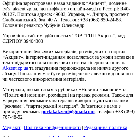
Офіційна зареєстрована назва видання: “Акцент”, доменне
ім’я: akzent.zp.ua, ідентифікатор онлайн-медіа в Реєстрі: R40-
06127. Поштова адреса: 49083, Україна, м. Дніпро, проспект
Слобожанський, буд. 40 А. Телефон: +38 (068) 859-24-88.
Головний редактор Чубукін Олександр
Управління сайтом здійснюється ТОВ “ГПП Акцент”, код
ЄДРПОУ 39404303
Використання будь-яких матеріалів, розміщених на порталі
«Акцент», інтернет-виданням дозволяється за умови вставки в
текст відкритого для пошукових систем гіперпосилання на
Akzent.zp.ua
та згадування першоджерела не нижче другого
абзацу. Посилання має бути розміщене незалежно від повного
чи часткового використання матеріалів.
Матеріали, що містяться в рубриках «Новини компаній» та
«Політичні новини», розміщені на правах реклами. Також для
маркування рекламних матеріалів використвуються плашки
“реклама”, “партнерський матеріал”. Зв’язатися з нами з
приводу реклами:
portal.akzent@gmail.com
, телефон +38 (099)
767-48-52
Медіакіт
|
Політика конфіденційності
|
Редакційна політика