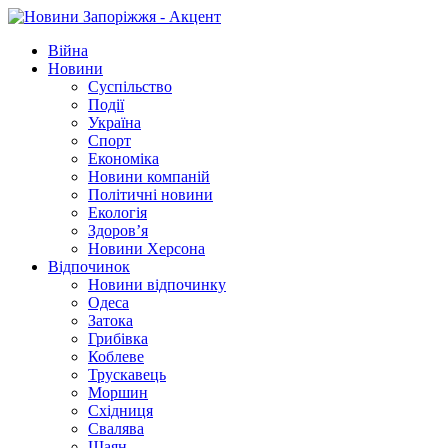
Війна
Новини
Суспільство
Події
Україна
Спорт
Економіка
Новини компаній
Політичні новини
Екологія
Здоров’я
Новини Херсона
Відпочинок
Новини відпочинку
Одеса
Затока
Грибівка
Коблеве
Трускавець
Моршин
Східниця
Свалява
Шаян