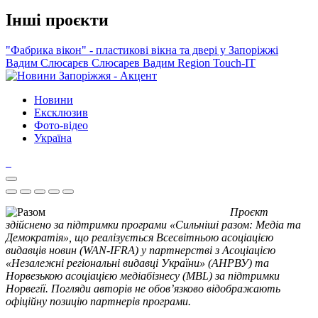
Інші проєкти
"Фабрика вікон" - пластикові вікна та двері у Запоріжжі
Вадим Слюсарєв
Слюсарев Вадим
Region
Touch-IT
Новини
Ексклюзив
Фото-відео
Україна
Проєкт
здійснено за підтримки програми «Сильніші разом: Медіа та
Демократія», що реалізується Всесвітньою асоціацією
видавців новин (WAN-IFRA) у партнерстві з Асоціацією
«Незалежні регіональні видавці України» (АНРВУ) та
Норвезькою асоціацією медіабізнесу (MBL) за підтримки
Норвегії. Погляди авторів не обов’язково відображають
офіційну позицію партнерів програми.