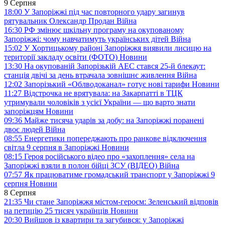
9 Серпня
18:00
У Запоріжжі під час повторного удару загинув
рятувальник Олександр Продан
Війна
16:30
РФ змінює шкільну програму на окупованому
Запоріжжі: чому навчатимуть українських дітей
Війна
15:02
У Хортицькому районі Запоріжжя виявили лисицю на
території закладу освіти (ФОТО)
Новини
13:30
На окупованій Запорізькій АЕС стався 25-й блекаут:
станція двічі за день втрачала зовнішнє живлення
Війна
12:02
Запорізький «Облводоканал» готує нові тарифи
Новини
11:27
Відстрочка не врятувала: на Закарпатті в ТЦК
утримували чоловіків з усієї України — що варто знати
запоріжцям
Новини
09:36
Майже тисяча ударів за добу: на Запоріжжі поранені
двоє людей
Війна
08:55
Енергетики попереджають про ранкове відключення
світла 9 серпня в Запоріжжі
Новини
08:15
Героя російського відео про «захоплення» села на
Запоріжжі взяли в полон бійці ЗСУ (ВІДЕО)
Війна
07:57
Як працюватиме громадський транспорт у Запоріжжі 9
серпня
Новини
8 Серпня
21:35
Чи стане Запоріжжя містом-героєм: Зеленський відповів
на петицію 25 тисяч українців
Новини
20:30
Вийшов із квартири та загубився: у Запоріжжі