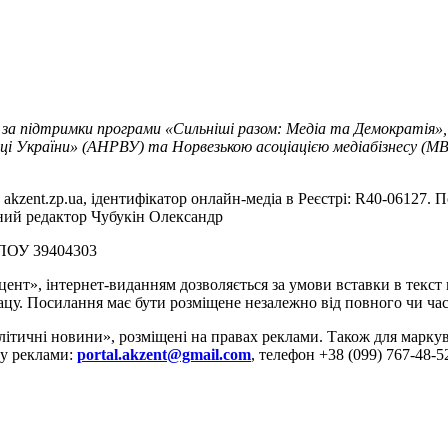
 за підтримки програми «Сильніші разом: Медіа та Демократія»,
ці України» (АНРВУ) та Норвезькою асоціацією медіабізнесу (MBL
akzent.zp.ua, ідентифікатор онлайн-медіа в Реєстрі: R40-06127. П
вний редактор Чубукін Олександр
РПОУ 39404303
цент», інтернет-виданням дозволяється за умови вставки в текс
цу. Посилання має бути розміщене незалежно від повного чи час
літичні новини», розміщені на правах реклами. Також для марк
ду реклами:
portal.akzent@gmail.com
, телефон +38 (099) 767-48-5