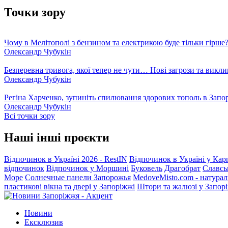
Точки зору
Чому в Мелітополі з бензином та електрикою буде тільки гірше
Олександр Чубукін
Безперевна тривога, якої тепер не чути… Нові загрози та викли
Олександр Чубукін
Регіна Харченко, зупиніть спилювання здорових тополь в Запо
Олександр Чубукін
Всі точки зору
Наші інші проєкти
Відпочинок в Україні 2026 - RestIN
Відпочинок в Україні у Кар
відпочинок
Відпочинок у Моршині
Буковель
Драгобрат
Славсь
Море
Солнечные панели Запорожья
MedoveMisto.com - натурал
пластикові вікна та двері у Запоріжжі
Штори та жалюзі у Запор
Новини
Ексклюзив