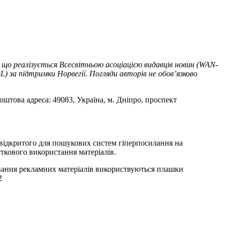
 що реалізується Всесвітньою асоціацією видавців новин (WAN-
) за підтримки Норвегії. Погляди авторів не обов’язково
оштова адреса: 49083, Україна, м. Дніпро, проспект
т відкритого для пошукових систем гіперпосилання на
ткового використання матеріалів.
ування рекламних матеріалів використвуються плашки
2