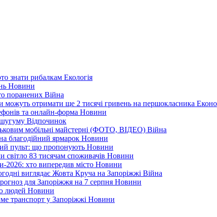
арто знати рибалкам
Екологія
ень
Новини
ато поранених
Війна
ни можуть отримати ще 2 тисячі гривень на першокласника
Еконо
лефонів та онлайн-форма
Новини
Кушугуму
Відпочинок
йськовим мобільні майстерні (ФОТО, ВІДЕО)
Війна
 на благодійний ярмарок
Новини
ний пульт: що пропонують
Новини
ли світло 83 тисячам споживачів
Новини
и-2026: хто випередив місто
Новини
ьогодні виглядає Жовта Круча на Запоріжжі
Війна
рогноз для Запоріжжя на 7 серпня
Новини
еро людей
Новини
тиме транспорт у Запоріжжі
Новини