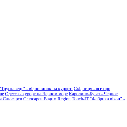
"Трускавець" - відпочинок на курорті
Східниця - все про
ре
Одесса - курорт на Черном море
Каролино-Бугаз - Черное
м Слюсарєв
Слюсарев Вадим
Region
Touch-IT
"Фабрика вікон" -