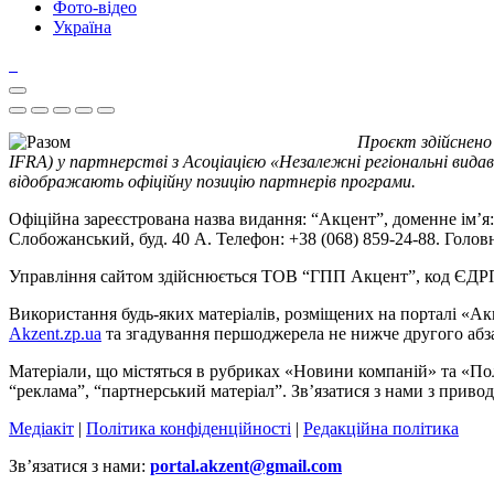
Фото-відео
Україна
Проєкт здійснено
IFRA) у партнерстві з Асоціацією «Незалежні регіональні видав
відображають офіційну позицію партнерів програми.
Офіційна зареєстрована назва видання: “Акцент”, доменне ім’я: 
Слобожанський, буд. 40 А. Телефон: +38 (068) 859-24-88. Голо
Управління сайтом здійснюється ТОВ “ГПП Акцент”, код ЄД
Використання будь-яких матеріалів, розміщених на порталі «Ак
Akzent.zp.ua
та згадування першоджерела не нижче другого абза
Матеріали, що містяться в рубриках «Новини компаній» та «По
“реклама”, “партнерський матеріал”. Зв’язатися з нами з приво
Медіакіт
|
Політика конфіденційності
|
Редакційна політика
Зв’язатися з нами:
portal.akzent@gmail.com