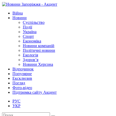
Війна
Новини
Суспільство
Події
Україна
Спорт
Економіка
Новини компаній
Політичні новини
Екологія
Здоров’я
Новини Херсона
Відпочинок
Популярне
Ексклюзив
Погляд
Фото-відео
Підтримка сайту Акцент
РУС
УКР