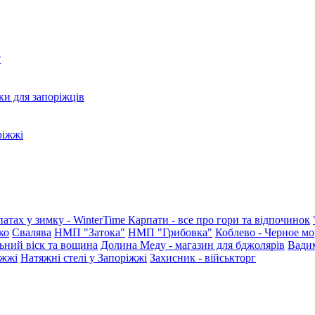
?
ки для запоріжців
ріжжі
патах у зимку - WinterTime
Карпати - все про гори та відпочинок
ко
Свалява
НМП "Затока"
НМП "Грибовка"
Коблево - Черное мо
ьний віск та вощина
Долина Меду - магазин для бджолярів
Вади
іжжі
Натяжні стелі у Запоріжжі
Захисник - військторг