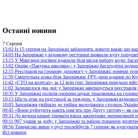
Останні новини
7 Серпня
15:02
Із 15 серпня на Запоріжжі заборонять ловити раків: що в
14:03
На Запоріжжі у відомому ресторані виявили купу поруш
13:15
У Марганці росіяни вдарили біля місця набору води: баг
13:02
Окрім «Пакунка школяра»: у Запоріжжі багатодітні роди
12:15
Реєстрація на грошову допомогу у Запоріжжі: номери те
11:59
Смертельна атака біля Запоріжжя: FPV-дрон вдарив по 
11:42
«СТО на колесах» за 12 млн грн: Запоріжжя передало ві
11:02
Залишилося два дні: у Запоріжжі завершується реєстрація
10:35
У Запоріжжі поліція охорони шукає працівника на голов
10:15
Шість атак на підстанції за тиждень: у Запоріжжі віднови
10:05
Запоріжжя увійшло до трійки молодіжних столиць Україн
09:45
«Вони руйнують навіть пам’ять про Другу світову»: як с
09:31
До вечора краще тримати вікна закритими: неприємний п
09:11
997 ударів за добу: у Запоріжжі та районі поранені десят
08:56
Тимчасові зміни у русі тролейбусів 7 серпня: як курсува
Всі новини