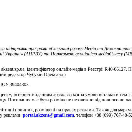
 за підтримки програми «Сильніші разом: Медіа та Демократія»,
ці України» (АНРВУ) та Норвезькою асоціацією медіабізнесу (MBL
akzent.zp.ua, ідентифікатор онлайн-медіа в Реєстрі: R40-06127. П
вний редактор Чубукін Олександр
РПОУ 39404303
цент», інтернет-виданням дозволяється за умови вставки в текс
цу. Посилання має бути розміщене незалежно від повного чи час
літичні новини», розміщені на правах реклами. Також для марк
ду реклами:
portal.akzent@gmail.com
, телефон +38 (099) 767-48-5