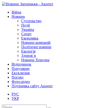
Війна
Новини
Суспільство
Події
Україна
Спорт
Економіка
Новини компаній
Політичні новини
Екологія
Здоров’я
Новини Херсона
Відпочинок
Популярне
Ексклюзив
Погляд
Фото-відео
Підтримка сайту Акцент
РУС
УКР