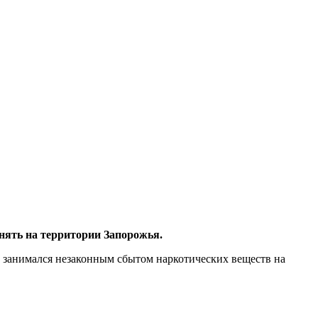
нять на территории Запорожья.
й занимался незаконным сбытом наркотических веществ на