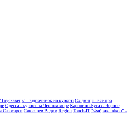
"Трускавець" - відпочинок на курорті
Східниця - все про
ре
Одесса - курорт на Черном море
Каролино-Бугаз - Черное
м Слюсарєв
Слюсарев Вадим
Region
Touch-IT
"Фабрика вікон" -