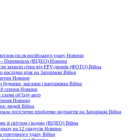
вітлом після російського удару
Новини
я — Перемишль (ВІДЕО)
Новини
ли захисні сітки від FPV-дронів (ФОТО)
Війна
ро наслідки атак на Запоріжжі
Війна
рантин
Новини
ли будинки, магазин і вантажівка
Війна
 8 серпня
Новини
 схема об’їзду
авто
серпня
Новини
троє людей
Війна
зала логістичні проблеми окупантів на Запоріжжі
Війна
еми зі світлом і водою (ВІДЕО)
Війна
дразу на 12 градусів
Новини
а повторного удару
Війна
і робочого дня
Новини