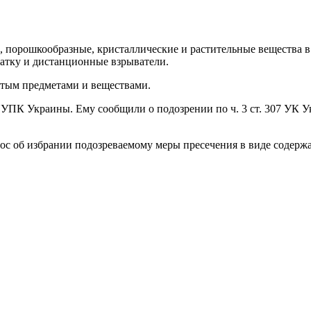
 порошкообразные, кристаллические и растительные вещества в 
атку и дистанционные взрыватели.
ятым предметами и веществами.
8 УПК Украины. Ему сообщили о подозрении по ч. 3 ст. 307 УК У
рос об избрании подозреваемому меры пресечения в виде содерж