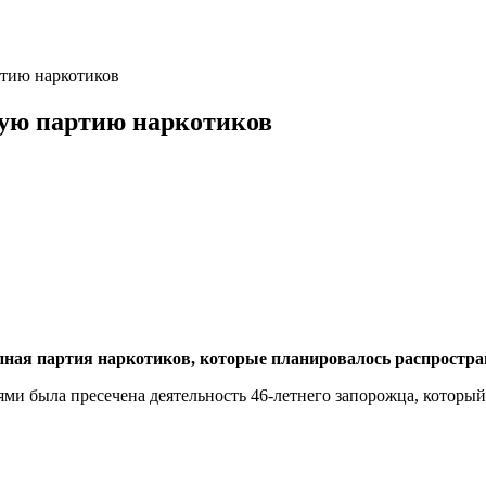
ртию наркотиков
ную партию наркотиков
пная партия наркотиков, которые планировалось распростра
ями была пресечена деятельность 46-летнего запорожца, которы