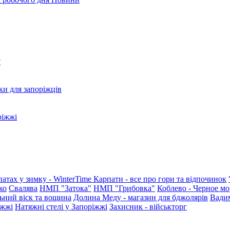
?
ки для запоріжців
ріжжі
патах у зимку - WinterTime
Карпати - все про гори та відпочинок
ко
Свалява
НМП "Затока"
НМП "Грибовка"
Коблево - Черное мо
ьний віск та вощина
Долина Меду - магазин для бджолярів
Вади
іжжі
Натяжні стелі у Запоріжжі
Захисник - військторг