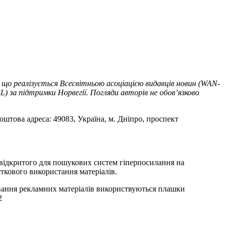
 що реалізується Всесвітньою асоціацією видавців новин (WAN-
) за підтримки Норвегії. Погляди авторів не обов’язково
оштова адреса: 49083, Україна, м. Дніпро, проспект
т відкритого для пошукових систем гіперпосилання на
ткового використання матеріалів.
ування рекламних матеріалів використвуються плашки
2