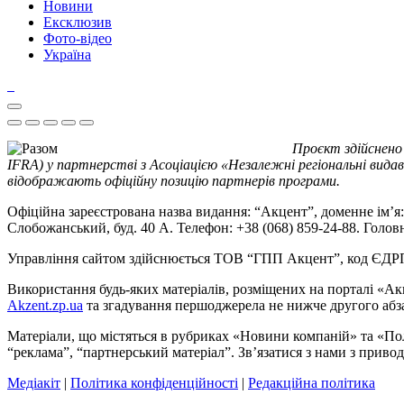
Новини
Ексклюзив
Фото-відео
Україна
Проєкт здійснено
IFRA) у партнерстві з Асоціацією «Незалежні регіональні видав
відображають офіційну позицію партнерів програми.
Офіційна зареєстрована назва видання: “Акцент”, доменне ім’я: 
Слобожанський, буд. 40 А. Телефон: +38 (068) 859-24-88. Голо
Управління сайтом здійснюється ТОВ “ГПП Акцент”, код ЄД
Використання будь-яких матеріалів, розміщених на порталі «Ак
Akzent.zp.ua
та згадування першоджерела не нижче другого абза
Матеріали, що містяться в рубриках «Новини компаній» та «По
“реклама”, “партнерський матеріал”. Зв’язатися з нами з приво
Медіакіт
|
Політика конфіденційності
|
Редакційна політика