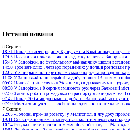
Останні новини
8 Серпня
18:31
Понад 5 тисяч родин у Кушугумі та Балабиному знову зі с
17:05
Пасажирка показала, як виглядає купе потяга Запоріжж
15:45
У Запоріжжі на футбольному майданчику школи встанови
14:50
Троє загиблих і четверо поранених: у поліції розповіли п
12:07
У Запоріжжі на території міського парку запровадили ка
11:08
У Запоріжжі та передмісті за добу сталося 13 пожеж: горі
09:02
Нове офіційне свято в Україні: що відзначатимуть щороку
08:30
У Запоріжжі з 8 серпня змінюють рух через Балковий міст:
07:56
Зміни в роботі громадського траспорту в Запоріжжі на 8 
07:42
Понад 700 атак дронами за добу: на Запоріжжі загинули 
07:20
Мости знищують — росіяни наводять понтони: карта пока
7 Серпня
22:05
«Голодні ігри» за розетку: у Мелітополі п’яту добу пробл
19:11
Спека у Запоріжжі закінчується: коли температура впаде о
16:54
Рятувальники гасили пожежу після обстрілу — РФ завдал
15:55
Які будинки в Запоріжжі залишаться без світла наприкінц