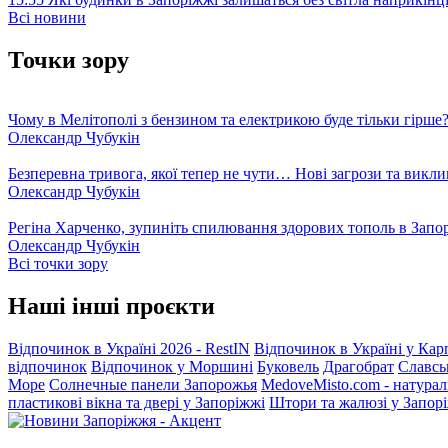
Всі новини
Точки зору
Чому в Мелітополі з бензином та електрикою буде тільки гірше
Олександр Чубукін
Безперевна тривога, якої тепер не чути… Нові загрози та викли
Олександр Чубукін
Регіна Харченко, зупиніть спилювання здорових тополь в Запо
Олександр Чубукін
Всі точки зору
Наші інші проєкти
Відпочинок в Україні 2026 - RestIN
Відпочинок в Україні у Кар
відпочинок
Відпочинок у Моршині
Буковель
Драгобрат
Славсь
Море
Солнечные панели Запорожья
MedoveMisto.com - натурал
пластикові вікна та двері у Запоріжжі
Штори та жалюзі у Запор