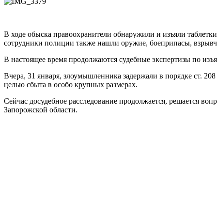
В ходе обыска правоохранители обнаружили и изъяли таблетки,
сотрудники полиции также нашли оружие, боеприпасы, взрывч
В настоящее время продолжаются судебные экспертизы по изъ
Вчера, 31 января, злоумышленника задержали в порядке ст. 20
целью сбыта в особо крупных размерах.
Сейчас досудебное расследование продолжается, решается воп
Запорожской области.