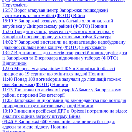
Нерухомість
15:57
Ворог атакував центр Запоріжжя: пошкоджені
гуртожиток та автомобілі (ФОТО)
Війна
15:19
У Запоріжжі розшукують батьків хлопчика, який
загубився у Дніпровському районі (ФОТО)
Новини
15:05
Три дні музики, ремесел і сучасного мистецтва: у
Запоріжжі вперше проведуть етносимпозіум
Культура
14:02
У Запоріжжі виставили на приватизацію недобудовану
їдальню: скільки вона коштує (ФОТО)
Нерухомість
13:27
Від тривог — до наметів, творчості й нових друзів: діти
із Запоріжжя та Енергодара відпочили у таборах (ФОТО)
Відпочинок
12:05
Місцева «гаряча лінія» ПФУ в Запорізькій області
працює до 19 серпня: що зміниться надалі
Новини
11:40
Понад 100 вогнеборців залучали до ліквідації пожеж
біля Запоріжжя (ФОТО)
Новини
11:15
Три атаки по автівках і удар КАБами: у Запорізькому
районі є поранені
Без категорії
11:02
Запоріжжя ініціює зміни до законодавства про розподіл
природного газу в житловому фонді
Новини
10:10
Знищення російської ДРГ в Оріхові потрапило на відео:
аналітик оцінив загрозу штурму
Війна
09:46
У Запоріжжі 660 мешканців залишилися без води:
адреси та місце підвозу
Новини