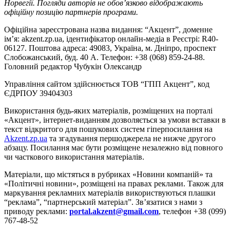
Норвегії. Погляди авторів не обов’язково відображають
офіційну позицію партнерів програми.
Офіційна зареєстрована назва видання: “Акцент”, доменне
ім’я: akzent.zp.ua, ідентифікатор онлайн-медіа в Реєстрі: R40-
06127. Поштова адреса: 49083, Україна, м. Дніпро, проспект
Слобожанський, буд. 40 А. Телефон: +38 (068) 859-24-88.
Головний редактор Чубукін Олександр
Управління сайтом здійснюється ТОВ “ГПП Акцент”, код
ЄДРПОУ 39404303
Використання будь-яких матеріалів, розміщених на порталі
«Акцент», інтернет-виданням дозволяється за умови вставки в
текст відкритого для пошукових систем гіперпосилання на
Akzent.zp.ua
та згадування першоджерела не нижче другого
абзацу. Посилання має бути розміщене незалежно від повного
чи часткового використання матеріалів.
Матеріали, що містяться в рубриках «Новини компаній» та
«Політичні новини», розміщені на правах реклами. Також для
маркування рекламних матеріалів використвуються плашки
“реклама”, “партнерський матеріал”. Зв’язатися з нами з
приводу реклами:
portal.akzent@gmail.com
, телефон +38 (099)
767-48-52