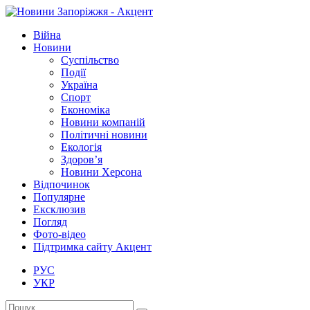
Війна
Новини
Суспільство
Події
Україна
Спорт
Економіка
Новини компаній
Політичні новини
Екологія
Здоров’я
Новини Херсона
Відпочинок
Популярне
Ексклюзив
Погляд
Фото-відео
Підтримка сайту Акцент
РУС
УКР