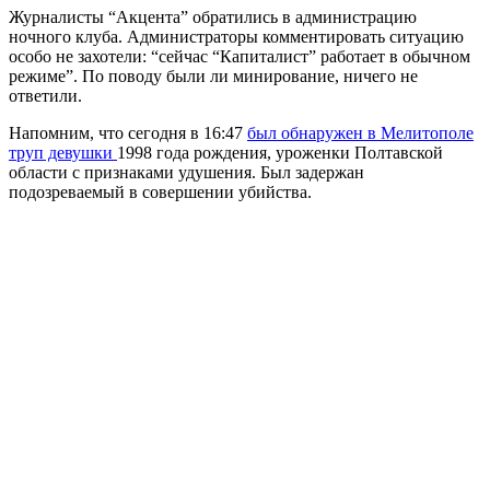
Журналисты “Акцента” обратились в администрацию
ночного клуба. Администраторы комментировать ситуацию
особо не захотели: “сейчас “Капиталист” работает в обычном
режиме”. По поводу были ли минирование, ничего не
ответили.
Напомним, что сегодня в 16:47
был обнаружен в Мелитополе
труп девушки
1998 года рождения, уроженки Полтавской
области с признаками удушения. Был задержан
подозреваемый в совершении убийства.