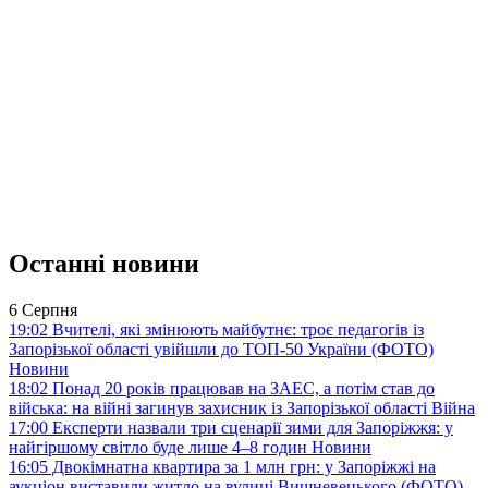
Останні новини
6 Серпня
19:02
Вчителі, які змінюють майбутнє: троє педагогів із
Запорізької області увійшли до ТОП-50 України (ФОТО)
Новини
18:02
Понад 20 років працював на ЗАЕС, а потім став до
війська: на війні загинув захисник із Запорізької області
Війна
17:00
Експерти назвали три сценарії зими для Запоріжжя: у
найгіршому світло буде лише 4–8 годин
Новини
16:05
Двокімнатна квартира за 1 млн грн: у Запоріжжі на
аукціон виставили житло на вулиці Вишневецького (ФОТО)