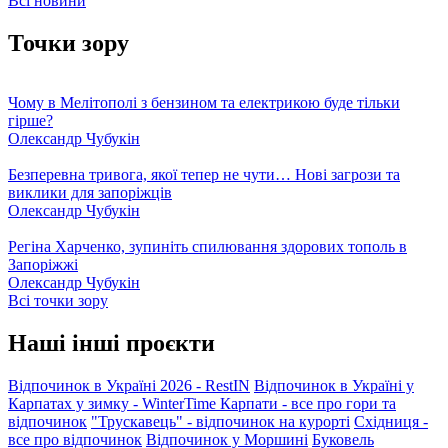
Всі новини
Точки зору
Чому в Мелітополі з бензином та електрикою буде тільки
гірше?
Олександр Чубукін
Безперевна тривога, якої тепер не чути… Нові загрози та
виклики для запоріжців
Олександр Чубукін
Регіна Харченко, зупиніть спилювання здорових тополь в
Запоріжжі
Олександр Чубукін
Всі точки зору
Наші інші проєкти
Відпочинок в Україні 2026 - RestIN
Відпочинок в Україні у
Карпатах у зимку - WinterTime
Карпати - все про гори та
відпочинок
"Трускавець" - відпочинок на курорті
Східниця -
все про відпочинок
Відпочинок у Моршині
Буковель