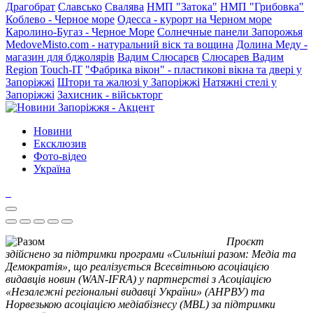
Драгобрат
Славсько
Свалява
НМП "Затока"
НМП "Грибовка"
Коблево - Черное море
Одесса - курорт на Черном море
Каролино-Бугаз - Черное Море
Солнечные панели Запорожья
MedoveMisto.com - натуральний віск та вощина
Долина Меду -
магазин для бджолярів
Вадим Слюсарєв
Слюсарев Вадим
Region
Touch-IT
"Фабрика вікон" - пластикові вікна та двері у
Запоріжжі
Штори та жалюзі у Запоріжжі
Натяжні стелі у
Запоріжжі
Захисник - військторг
Новини
Ексклюзив
Фото-відео
Україна
Проєкт
здійснено за підтримки програми «Сильніші разом: Медіа та
Демократія», що реалізується Всесвітньою асоціацією
видавців новин (WAN-IFRA) у партнерстві з Асоціацією
«Незалежні регіональні видавці України» (АНРВУ) та
Норвезькою асоціацією медіабізнесу (MBL) за підтримки