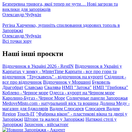
Безперевна тривога, якої тепер не чути… Нові загрози та
виклики для запоріжців
Олександр Чубукін
Регіна Харченко, зупиніть спилювання здорових тополь в
Запоріжжі
Олександр Чубукін
Всі точки зору
Наші інші проєкти
Відпочинок в Україні 2026 - RestIN
Відпочинок в Україні у
Карпатах у зимку - WinterTime
Карпати - все про гори та
відпочинок
"Трускавець" - відпочинок на курорті
Східниця -
все про відпочинок
Відпочинок у Моршині
Буковель
Драгобрат
Славсько
Свалява
НМП "Затока"
НМП "Грибовка"
Коблево - Черное море
Одесса - курорт на Черном море
Каролино-Бугаз - Черное Море
Солнечные панели Запорожья
MedoveMisto.com - натуральний віск та вощина
Долина Меду -
магазин для бджолярів
Вадим Слюсарєв
Слюсарев Вадим
Region
Touch-IT
"Фабрика вікон" - пластикові вікна та двері у
Запоріжжі
Штори та жалюзі у Запоріжжі
Натяжні стелі у
Запоріжжі
Захисник - військторг