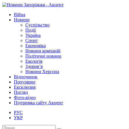
Війна
Новини
Суспільство
Події
Україна
Спорт
Економіка
Новини компаній
Політичні новини
Екологія
Здоров’я
Новини Херсона
Відпочинок
Популярне
Ексклюзив
Погляд
Фото-відео
Підтримка сайту Акцент
РУС
УКР