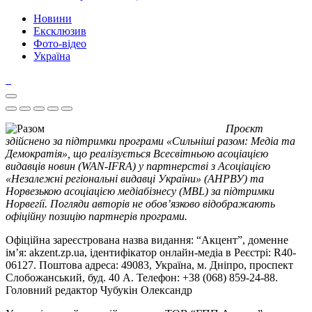
Новини
Ексклюзив
Фото-відео
Україна
Проєкт
здійснено за підтримки програми «Сильніші разом: Медіа та
Демократія», що реалізується Всесвітньою асоціацією
видавців новин (WAN-IFRA) у партнерстві з Асоціацією
«Незалежні регіональні видавці України» (АНРВУ) та
Норвезькою асоціацією медіабізнесу (MBL) за підтримки
Норвегії. Погляди авторів не обов’язково відображають
офіційну позицію партнерів програми.
Офіційна зареєстрована назва видання: “Акцент”, доменне
ім’я: akzent.zp.ua, ідентифікатор онлайн-медіа в Реєстрі: R40-
06127. Поштова адреса: 49083, Україна, м. Дніпро, проспект
Слобожанський, буд. 40 А. Телефон: +38 (068) 859-24-88.
Головний редактор Чубукін Олександр