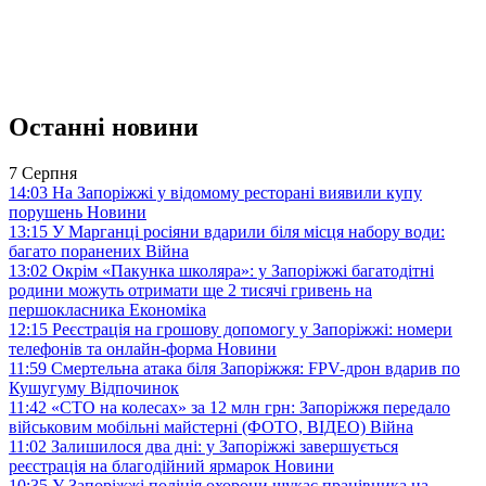
Останні новини
7 Серпня
14:03
На Запоріжжі у відомому ресторані виявили купу
порушень
Новини
13:15
У Марганці росіяни вдарили біля місця набору води:
багато поранених
Війна
13:02
Окрім «Пакунка школяра»: у Запоріжжі багатодітні
родини можуть отримати ще 2 тисячі гривень на
першокласника
Економіка
12:15
Реєстрація на грошову допомогу у Запоріжжі: номери
телефонів та онлайн-форма
Новини
11:59
Смертельна атака біля Запоріжжя: FPV-дрон вдарив по
Кушугуму
Відпочинок
11:42
«СТО на колесах» за 12 млн грн: Запоріжжя передало
військовим мобільні майстерні (ФОТО, ВІДЕО)
Війна
11:02
Залишилося два дні: у Запоріжжі завершується
реєстрація на благодійний ярмарок
Новини
10:35
У Запоріжжі поліція охорони шукає працівника на