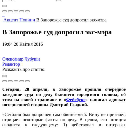
Акцент
Новини
В Запорожье суд допросил экс-мэра
В Запорожье суд допросил экс-мэра
19:04 20 Квітня 2016
Олександр Чубукін
Редактор
Розкажіть про статтю:
Сегодня, 20 апреля, в Запорожье прошло очередное
заседание суда по делу бывшего городского головы, об
этом на своей страничке в «
Фейсбуке
» написал адвокат
потерпевшей стороны Дмитрий Гладкий.
«Сегодня был допрошен сам обвиняемый. Вину не признает,
отрицает некоторые факты по делу. В целом, его позиция
сводится к следующему: 1) действовал в интересах