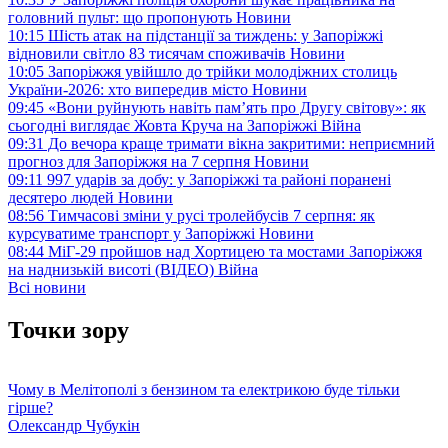
головний пульт: що пропонують
Новини
10:15
Шість атак на підстанції за тиждень: у Запоріжжі
відновили світло 83 тисячам споживачів
Новини
10:05
Запоріжжя увійшло до трійки молодіжних столиць
України-2026: хто випередив місто
Новини
09:45
«Вони руйнують навіть пам’ять про Другу світову»: як
сьогодні виглядає Жовта Круча на Запоріжжі
Війна
09:31
До вечора краще тримати вікна закритими: неприємний
прогноз для Запоріжжя на 7 серпня
Новини
09:11
997 ударів за добу: у Запоріжжі та районі поранені
десятеро людей
Новини
08:56
Тимчасові зміни у русі тролейбусів 7 серпня: як
курсуватиме транспорт у Запоріжжі
Новини
08:44
МіГ-29 пройшов над Хортицею та мостами Запоріжжя
на наднизькій висоті (ВІДЕО)
Війна
Всі новини
Точки зору
Чому в Мелітополі з бензином та електрикою буде тільки
гірше?
Олександр Чубукін