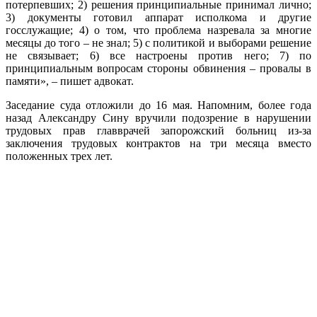
потерпевших; 2) решения принципиальные принимал лично;
3) документы готовил аппарат исполкома и другие
госслужащие; 4) о том, что проблема назревала за многие
месяцы до того – не знал; 5) с политикой и выборами решение
не связывает; 6) все настроены против него; 7) по
принципиальным вопросам стороны обвинения – провалы в
памяти», – пишет адвокат.
Заседание суда отложили до 16 мая. Напомним, более года
назад Александру Сину вручили подозрение в нарушении
трудовых прав главврачей запорожский больниц из-за
заключения трудовых контрактов на три месяца вместо
положенных трех лет.