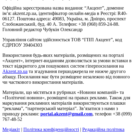
Офіційна зареєстрована назва видання: “Акцент”, доменне
ім’я: akzent.zp.ua, ідентифікатор онлайн-медіа в Реєстрі: R40-
06127. Поштова адреса: 49083, Україна, м. Дніпро, проспект
Слобожанський, буд. 40 А. Телефон: +38 (068) 859-24-88.
Головний редактор Чубукін Олександр
Управління сайтом здійснюється ТОВ “ГПП Акцент”, код
ЄДРПОУ 39404303
Використання будь-яких матеріалів, розміщених на порталі
«Акцент», інтернет-виданням дозволяється за умови вставки в
текст відкритого для пошукових систем гіперпосилання на
Akzent.zp.ua
та згадування першоджерела не нижче другого
абзацу. Посилання має бути розміщене незалежно від повного
чи часткового використання матеріалів.
Матеріали, що містяться в рубриках «Новини компаній» та
«Політичні новини», розміщені на правах реклами. Також для
маркування рекламних матеріалів використвуються плашки
“реклама”, “партнерський матеріал”. Зв’язатися з нами з
приводу реклами:
portal.akzent@gmail.com
, телефон +38 (099)
767-48-52
Медіакіт
|
Політика конфіденційності
|
Редакційна політика