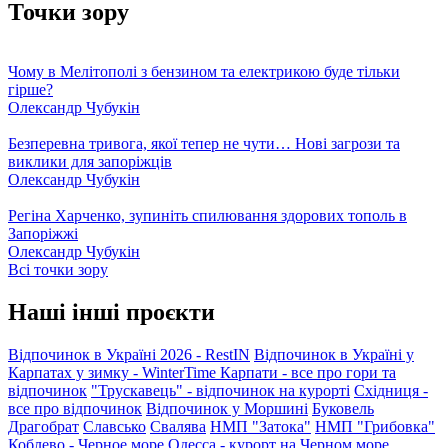
Точки зору
Чому в Мелітополі з бензином та електрикою буде тільки
гірше?
Олександр Чубукін
Безперевна тривога, якої тепер не чути… Нові загрози та
виклики для запоріжців
Олександр Чубукін
Регіна Харченко, зупиніть спилювання здорових тополь в
Запоріжжі
Олександр Чубукін
Всі точки зору
Наші інші проєкти
Відпочинок в Україні 2026 - RestIN
Відпочинок в Україні у
Карпатах у зимку - WinterTime
Карпати - все про гори та
відпочинок
"Трускавець" - відпочинок на курорті
Східниця -
все про відпочинок
Відпочинок у Моршині
Буковель
Драгобрат
Славсько
Свалява
НМП "Затока"
НМП "Грибовка"
Коблево - Черное море
Одесса - курорт на Черном море