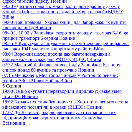
адреси та місце підвозу
Новини
09:20
«Дитина спала в кімнаті, коли дрон вдарив у дах»: у
Запоріжжі після атаки постраждали четверо людей (ВІДЕО)
Війна
09:00
Нові правила “Укрзалізниці” для Запоріжжя: як купити
квиток на поїзд
Новини
08:40
Із 10:00 у Запоріжжі скоротять маршрут трамвая №16: як
працює транспорт 6 серпня
Новини
08:25
У Кушугумі загинула жінка, ще четверо людей поранені:
наслідки 1041 удару по Запорізькому району
Війна
08:04
Ворожий шахед пробив дах багатоповерхівки в
Запоріжжі: є постраждалі (ФОТО, ВІДЕО)
Війна
07:52
Масштабні відключення світла у Запоріжжі 6 серпня:
список понад 80 вулиць та провулків
Новини
07:15
Мешканець Мелітополя поїхав у Ростов по бензин:
згоріли АЗС і 21 автомобіль
Війна
5 Серпня
19:00
На що окупанти перетворили Кирилівку: свіже відео
літа 2026
Новини
18:02
Батько-захисник був поруч: на Хортиці маленького сина
військового посвятили в козаки (ВІДЕО)
Новини
17:07
До 30 тисяч доларів для бізнесу: хто із запорізьких
підприємців може отримати допомогу
Економіка
Всі новини