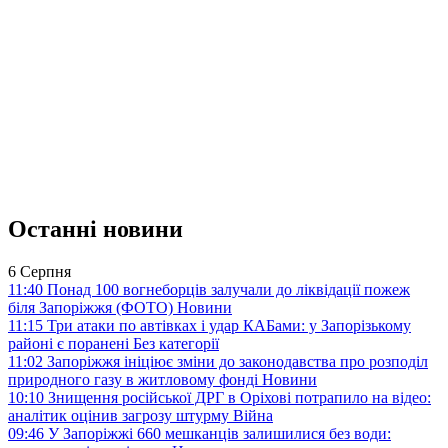
Останні новини
6 Серпня
11:40
Понад 100 вогнеборців залучали до ліквідації пожеж
біля Запоріжжя (ФОТО)
Новини
11:15
Три атаки по автівках і удар КАБами: у Запорізькому
районі є поранені
Без категорії
11:02
Запоріжжя ініціює зміни до законодавства про розподіл
природного газу в житловому фонді
Новини
10:10
Знищення російської ДРГ в Оріхові потрапило на відео:
аналітик оцінив загрозу штурму
Війна
09:46
У Запоріжжі 660 мешканців залишилися без води: