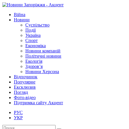
Війна
Новини
Суспільство
Події
Україна
Спорт
Економіка
Новини компаній
Політичні новини
Екологія
Здоров’я
Новини Херсона
Відпочинок
Популярне
Ексклюзив
Погляд
Фото-відео
Підтримка сайту Акцент
РУС
УКР