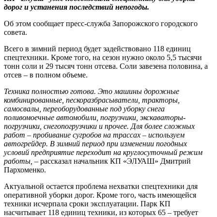
дорог и устанения последствий непогоды.
Об этом сообщает пресс-служба Запорожского городского
совета.
Всего в зимний период будет задействовано 118 единиц
спецтехники. Кроме того, на сезон нужно около 5,5 тысячи
тонн соли и 29 тысяч тонн отсева. Соли завезена половина, а
отсев – в полном объеме.
Техника полностью готова. Это машины дорожные
комбинированные, пескоразбрасыватели, тракторы,
самосвалы, переоборудованные под уборку снега
поливомоечные автомобили, погрузчики, экскаваторы-
погрузчики, снегопогрузчики и прочее. Для более сложных
работ – пробивание сугробов на трассах – используем
автогрейдер. В зимний период при изменении погодных
условий предприятие переходит на круглосуточный режим
работы,
– рассказал начальник КП «ЭЛУАШ» Дмитрий
Пархоменко.
Актуальной остается проблема нехватки спецтехники для
оперативной уборки дорог. Кроме того, часть имеющейся
техники исчерпала сроки эксплуатации. Парк КП
насчитывает 118 единиц техники, из которых 65 – требует