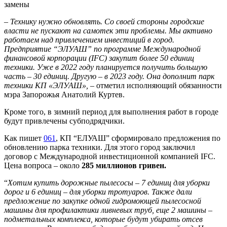
замены
– Технику нужно обновлять. Со своей стороны городские
власти не пускают на самотек эти проблемы. Мы активно
работаем над привлечением инвестиций в город.
Предприятие “ЭЛУАШ” по программе Международной
финансовой корпорации (IFC) закупит более 50 единиц
техники. Уже в 2022 году планируется получить большую
часть – 30 единиц. Другую – в 2023 году. Она дополнит парк
техники КП «ЭЛУАШ»,
– отметил исполняющий обязанности
мэра Запорожья Анатолий Куртев.
Кроме того, в зимний период для выполнения работ в городе
будут привлечены субподрядчики.
Как пишет
061
, КП “ЕЛУАШ” сформировало предложения по
обновлению парка техники. Для этого город заключил
договор с Международной инвестиционной компанией IFC.
Цена вопроса – около
285 миллионов гривен.
“
Хотим купить дорожные пылесосы – 7 единиц для уборки
дорог и 6 единиц – для уборки тротуаров. Также дали
предложение по закупке одной гидромоющей пылесосной
машины для профилактики ливневых труб, еще 2 машины –
подметальных комплекса, которые будут убирать отсев