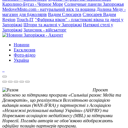
Каролино-Бугаз - Черное Море
Солнечные панели Запорожья
MedoveMisto.com - натуральний віск та вощина
Долина Меду -
магазин для бджолярів
Вадим Слюсарєв
Слюсарев Вадим
Region
Touch-IT
"Фабрика вікон" - пластикові вікна та двері у
Запоріжжі
Штори та жалюзі у Запоріжжі
Натяжні стелі у
Запоріжжі
Захисник - військторг
Новини
Ексклюзив
Фото-відео
Україна
Проєкт
здійснено за підтримки програми «Сильніші разом: Медіа та
Демократія», що реалізується Всесвітньою асоціацією
видавців новин (WAN-IFRA) у партнерстві з Асоціацією
«Незалежні регіональні видавці України» (АНРВУ) та
Норвезькою асоціацією медіабізнесу (MBL) за підтримки
Норвегії. Погляди авторів не обов’язково відображають
офіційну позицію партнерів програми.