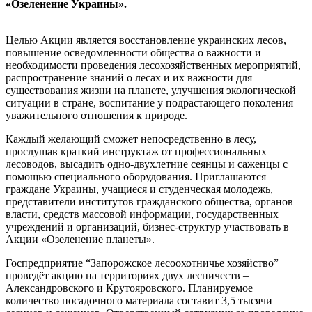
«Озеленение Украины».
Целью Акции является восстановление украинских лесов,
повышение осведомленности общества о важности и
необходимости проведения лесохозяйственных мероприятий,
распространение знаний о лесах и их важности для
существования жизни на планете, улучшения экологической
ситуации в стране, воспитание у подрастающего поколения
уважительного отношения к природе.
Каждый желающий сможет непосредственно в лесу,
прослушав краткий инструктаж от профессиональных
лесоводов, высадить одно-двухлетние сеянцы и саженцы с
помощью специального оборудования. Приглашаются
граждане Украины, учащиеся и студенческая молодежь,
представители институтов гражданского общества, органов
власти, средств массовой информации, государственных
учреждений и организаций, бизнес-структур участвовать в
Акции «Озеленение планеты».
Госпредприятие “Запорожское лесоохотничье хозяйство”
проведёт акцию на территориях двух лесничеств –
Александровского и Крутояровского. Планируемое
количество посадочного материала составит 3,5 тысячи