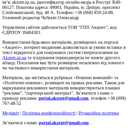
ім’я: akzent.zp.ua, ідентифікатор онлайн-медіа в Реєстрі: R40-
06127. Поштова адреса: 49083, Україна, м. Дніпро, проспект
Слобожанський, буд. 40 А. Телефон: +38 (068) 859-24-88.
Головний редактор Чубукін Олександр
Управління сайтом здійснюється ТОВ “ГПП Акцент”, код
ЄДРПОУ 39404303
Використання будь-яких матеріалів, розміщених на порталі
«Акцент», інтернет-виданням дозволяється за умови вставки в
текст відкритого для пошукових систем гіперпосилання на
Akzent.zp.ua
та згадування першоджерела не нижче другого
абзацу. Посилання має бути розміщене незалежно від повного
чи часткового використання матеріалів.
Матеріали, що містяться в рубриках «Новини компаній» та
«Політичні новини», розміщені на правах реклами. Також для
маркування рекламних матеріалів використвуються плашки
“реклама”, “партнерський матеріал”. Зв’язатися з нами з
приводу реклами:
portal.akzent@gmail.com
, телефон +38 (099)
767-48-52
Медіакіт
|
Політика конфіденційності
|
Редакційна політика
Зв’язатися з нами:
portal.akzent@gmail.com