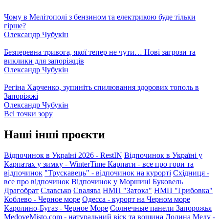
Чому в Мелітополі з бензином та електрикою буде тільки
гірше?
Олександр Чубукін
Безперевна тривога, якої тепер не чути… Нові загрози та
виклики для запоріжців
Олександр Чубукін
Регіна Харченко, зупиніть спилювання здорових тополь в
Запоріжжі
Олександр Чубукін
Всі точки зору
Наші інші проєкти
Відпочинок в Україні 2026 - RestIN
Відпочинок в Україні у
Карпатах у зимку - WinterTime
Карпати - все про гори та
відпочинок
"Трускавець" - відпочинок на курорті
Східниця -
все про відпочинок
Відпочинок у Моршині
Буковель
Драгобрат
Славсько
Свалява
НМП "Затока"
НМП "Грибовка"
Коблево - Черное море
Одесса - курорт на Черном море
Каролино-Бугаз - Черное Море
Солнечные панели Запорожья
MedoveMisto.com - натуральний віск та вощина
Долина Меду -