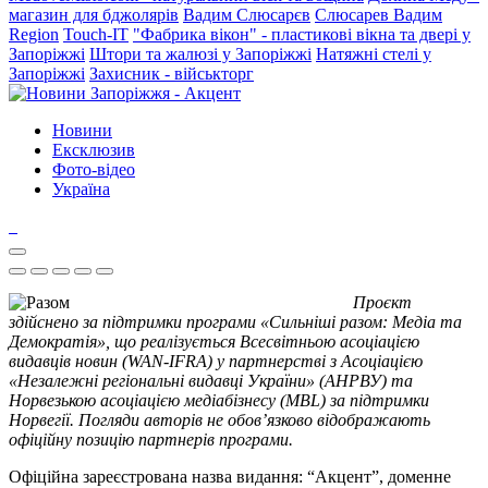
магазин для бджолярів
Вадим Слюсарєв
Слюсарев Вадим
Region
Touch-IT
"Фабрика вікон" - пластикові вікна та двері у
Запоріжжі
Штори та жалюзі у Запоріжжі
Натяжні стелі у
Запоріжжі
Захисник - військторг
Новини
Ексклюзив
Фото-відео
Україна
Проєкт
здійснено за підтримки програми «Сильніші разом: Медіа та
Демократія», що реалізується Всесвітньою асоціацією
видавців новин (WAN-IFRA) у партнерстві з Асоціацією
«Незалежні регіональні видавці України» (АНРВУ) та
Норвезькою асоціацією медіабізнесу (MBL) за підтримки
Норвегії. Погляди авторів не обов’язково відображають
офіційну позицію партнерів програми.
Офіційна зареєстрована назва видання: “Акцент”, доменне