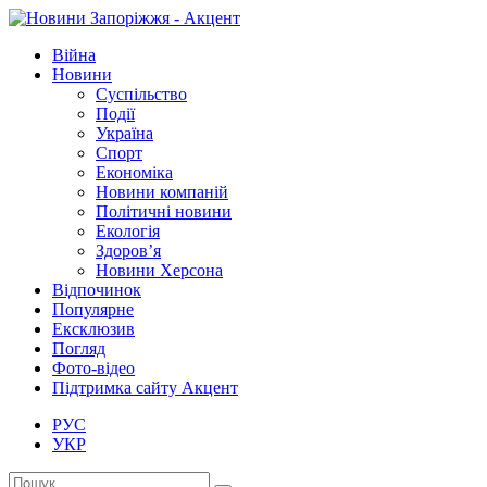
Війна
Новини
Суспільство
Події
Україна
Спорт
Економіка
Новини компаній
Політичні новини
Екологія
Здоров’я
Новини Херсона
Відпочинок
Популярне
Ексклюзив
Погляд
Фото-відео
Підтримка сайту Акцент
РУС
УКР