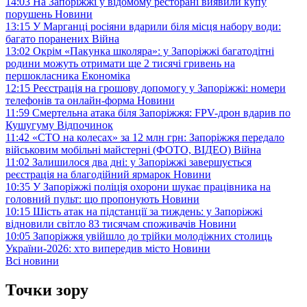
14:03
На Запоріжжі у відомому ресторані виявили купу
порушень
Новини
13:15
У Марганці росіяни вдарили біля місця набору води:
багато поранених
Війна
13:02
Окрім «Пакунка школяра»: у Запоріжжі багатодітні
родини можуть отримати ще 2 тисячі гривень на
першокласника
Економіка
12:15
Реєстрація на грошову допомогу у Запоріжжі: номери
телефонів та онлайн-форма
Новини
11:59
Смертельна атака біля Запоріжжя: FPV-дрон вдарив по
Кушугуму
Відпочинок
11:42
«СТО на колесах» за 12 млн грн: Запоріжжя передало
військовим мобільні майстерні (ФОТО, ВІДЕО)
Війна
11:02
Залишилося два дні: у Запоріжжі завершується
реєстрація на благодійний ярмарок
Новини
10:35
У Запоріжжі поліція охорони шукає працівника на
головний пульт: що пропонують
Новини
10:15
Шість атак на підстанції за тиждень: у Запоріжжі
відновили світло 83 тисячам споживачів
Новини
10:05
Запоріжжя увійшло до трійки молодіжних столиць
України-2026: хто випередив місто
Новини
Всі новини
Точки зору