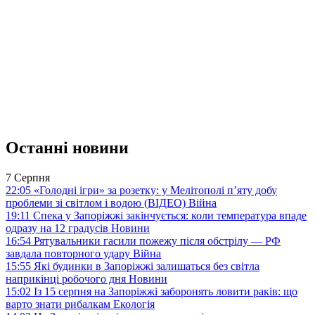
Останні новини
7 Серпня
22:05
«Голодні ігри» за розетку: у Мелітополі п’яту добу
проблеми зі світлом і водою (ВІДЕО)
Війна
19:11
Спека у Запоріжжі закінчується: коли температура впаде
одразу на 12 градусів
Новини
16:54
Рятувальники гасили пожежу після обстрілу — РФ
завдала повторного удару
Війна
15:55
Які будинки в Запоріжжі залишаться без світла
наприкінці робочого дня
Новини
15:02
Із 15 серпня на Запоріжжі заборонять ловити раків: що
варто знати рибалкам
Екологія