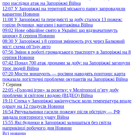
про наслідки атак на Запоріжжі
Війна
12:07
У Запоріжжі на території міського парку запровадили
карантин
Новини
11:08
У Запоріжжі та передмісті за добу сталося 13 пожеж:
горіли будинки, магазин і вантажівка
Війна
09:02
Нове офіційне свято в Україні: що відзначатимуть
щороку 8 серпня
Новини
08:30
У Запоріжжі з 8 серпня змінюють рух через Балковий
міст: схема об’їзду
авто
07:56
Зміни в роботі громадського траспорту в Запоріжжі на 8
серпня
Новини
07:42
Понад 700 атак дронами за добу: на Запоріжжі загинули
троє людей
Війна
07:20
Мости знищують — росіяни наводять понтони: карта
показала логістичні проблеми окупантів на Запоріжжі
Війна
7 Серпня
22:05
«Голодні ігри» за розетку: у Мелітополі п’яту добу
проблеми зі світлом і водою (ВІДЕО)
Війна
19:11
Спека у Запоріжжі закінчується: коли температура впаде
одразу на 12 градусів
Новини
16:54
Рятувальники гасили пожежу після обстрілу — РФ
завдала повторного удару
Війна
15:55
Які будинки в Запоріжжі залишаться без світла
наприкінці робочого дня
Новини
Всі новини