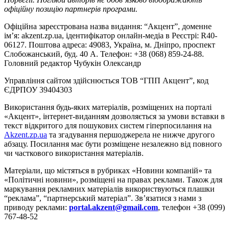
офіційну позицію партнерів програми.
Офіційна зареєстрована назва видання: “Акцент”, доменне
ім’я: akzent.zp.ua, ідентифікатор онлайн-медіа в Реєстрі: R40-
06127. Поштова адреса: 49083, Україна, м. Дніпро, проспект
Слобожанський, буд. 40 А. Телефон: +38 (068) 859-24-88.
Головний редактор Чубукін Олександр
Управління сайтом здійснюється ТОВ “ГПП Акцент”, код
ЄДРПОУ 39404303
Використання будь-яких матеріалів, розміщених на порталі
«Акцент», інтернет-виданням дозволяється за умови вставки в
текст відкритого для пошукових систем гіперпосилання на
Akzent.zp.ua
та згадування першоджерела не нижче другого
абзацу. Посилання має бути розміщене незалежно від повного
чи часткового використання матеріалів.
Матеріали, що містяться в рубриках «Новини компаній» та
«Політичні новини», розміщені на правах реклами. Також для
маркування рекламних матеріалів використвуються плашки
“реклама”, “партнерський матеріал”. Зв’язатися з нами з
приводу реклами:
portal.akzent@gmail.com
, телефон +38 (099)
767-48-52