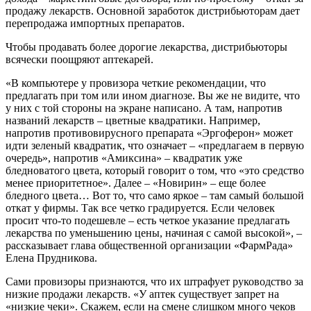
продажу лекарств. Основной заработок дистрибьюторам дает
перепродажа импортных препаратов.
Чтобы продавать более дорогие лекарства, дистрибьюторы
всячески поощряют аптекарей.
«В компьютере у провизора четкие рекомендации, что
предлагать при том или ином диагнозе. Вы же не видите, что
у них с той стороны на экране написано. А там, напротив
названий лекарств – цветные квадратики. Например,
напротив противовирусного препарата «Эргоферон» может
идти зеленый квадратик, что означает – «предлагаем в первую
очередь», напротив «Амиксина» – квадратик уже
бледноватого цвета, который говорит о том, что «это средство
менее приоритетное». Далее – «Новирин» – еще более
бледного цвета… Вот то, что само яркое – там самый большой
откат у фирмы. Так все четко градируется. Если человек
просит что-то подешевле – есть четкое указание предлагать
лекарства по уменьшению цены, начиная с самой высокой», –
рассказывает глава общественной организации «ФармРада»
Елена Прудникова.
Сами провизоры признаются, что их штрафует руководство за
низкие продажи лекарств. «У аптек существует запрет на
«низкие чеки». Скажем, если на смене слишком много чеков