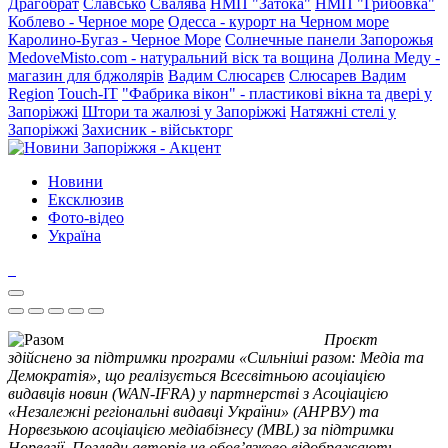
Драгобрат
Славсько
Свалява
НМП "Затока"
НМП "Грибовка"
Коблево - Черное море
Одесса - курорт на Черном море
Каролино-Бугаз - Черное Море
Солнечные панели Запорожья
MedoveMisto.com - натуральний віск та вощина
Долина Меду -
магазин для бджолярів
Вадим Слюсарєв
Слюсарев Вадим
Region
Touch-IT
"Фабрика вікон" - пластикові вікна та двері у
Запоріжжі
Штори та жалюзі у Запоріжжі
Натяжні стелі у
Запоріжжі
Захисник - військторг
Новини
Ексклюзив
Фото-відео
Україна
Проєкт
здійснено за підтримки програми «Сильніші разом: Медіа та
Демократія», що реалізується Всесвітньою асоціацією
видавців новин (WAN-IFRA) у партнерстві з Асоціацією
«Незалежні регіональні видавці України» (АНРВУ) та
Норвезькою асоціацією медіабізнесу (MBL) за підтримки
Норвегії. Погляди авторів не обов’язково відображають