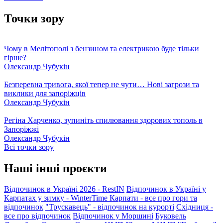
Точки зору
Чому в Мелітополі з бензином та електрикою буде тільки
гірше?
Олександр Чубукін
Безперевна тривога, якої тепер не чути… Нові загрози та
виклики для запоріжців
Олександр Чубукін
Регіна Харченко, зупиніть спилювання здорових тополь в
Запоріжжі
Олександр Чубукін
Всі точки зору
Наші інші проєкти
Відпочинок в Україні 2026 - RestIN
Відпочинок в Україні у
Карпатах у зимку - WinterTime
Карпати - все про гори та
відпочинок
"Трускавець" - відпочинок на курорті
Східниця -
все про відпочинок
Відпочинок у Моршині
Буковель