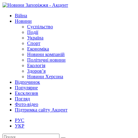
Війна
Новини
Суспільство
Події
Україна
Спорт
Економіка
Новини компаній
Політичні новини
Екологія
Здоров’я
Новини Херсона
Відпочинок
Популярне
Ексклюзив
Погляд
Фото-відео
Підтримка сайту Акцент
РУС
УКР