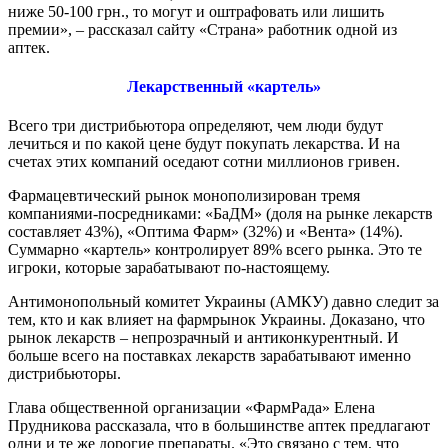
ниже 50-100 грн., то могут и оштрафовать или лишить
премии», – рассказал сайту «Страна» работник одной из
аптек.
Лекарственный «картель»
Всего три дистрибьютора определяют, чем люди будут
лечиться и по какой цене будут покупать лекарства. И на
счетах этих компаний оседают сотни миллионов гривен.
Фармацевтический рынок монополизирован тремя
компаниями-посредниками: «БаДМ» (доля на рынке лекарств
составляет 43%), «Оптима Фарм» (32%) и «Вента» (14%).
Суммарно «картель» контролирует 89% всего рынка. Это те
игроки, которые зарабатывают по-настоящему.
Антимонопольный комитет Украины (АМКУ) давно следит за
тем, кто и как влияет на фармрынок Украины. Доказано, что
рынок лекарств – непрозрачный и антиконкурентный. И
больше всего на поставках лекарств зарабатывают именно
дистрибьюторы.
Глава общественной организации «ФармРада» Елена
Прудникова рассказала, что в большинстве аптек предлагают
одни и те же дорогие препараты. «Это связано с тем, что