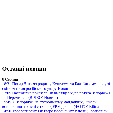
Останні новини
8 Серпня
18:31
Понад 5 тисяч родин у Кушугумі та Балабиному знову зі
світлом після російського удару
Новини
17:05
Пасажирка показала, як виглядає купе потяга Запоріжжя
— Перемишль (ВІДЕО)
Новини
15:45
У Запоріжжі на футбольному майданчику школи
встановили захисні сітки від FPV-дронів (ФОТО)
Війна
14:50
Троє загиблих і четверо поранених: у поліції розповіли