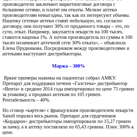
производители заключают маркетинговые договора с
большими сетями, и платят им откаты. Мелкие аптеки
производителям невыгодны, так как их интересуют объемы.
Наценку сетевые аптеки ставят небольшую, но, согласно
договору, они получают 30% от проданного товара – это, по
сути, откат. Например, закупается лекарств на 100 тысяч,
ставится наценка 1%. А потом производитель из суммы в 100
тысяч оплачивает аптечной сети 30% отката», – объяснила
Елена Прудникова. Посредником между производителями и
аптеками выступают дистрибьюторы.
Маржа – 300%
Яркие примеры наживы на пациентах собрал АМКУ.
Препарат для поддержки печени «Галстена» дистрибьютор
«Вента» в средине 2014 года импортировал по цене 75 гривен
за упаковку, а продавал аптекам по 105 гривен.
Рентабельность – 40%.
Но сговор «картеля» с французским производителем лекарств
Sanofi поразил весь рынок. Препарат для сердечников
«Кордарон» дистрибьюторы импортировали по 15,27 гривен
за пачку, а в аптеку поставляли по 65,43 гривны. Плюс 300% к
цене.