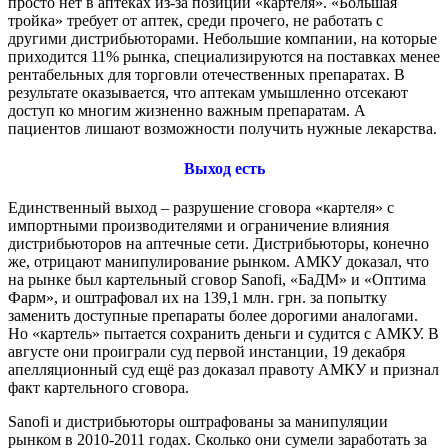
просто нет в аптеках из-за позиции «картеля». «Большая
тройка» требует от аптек, среди прочего, не работать с
другими дистрибьюторами. Небольшие компании, на которые
приходится 11% рынка, специализируются на поставках менее
рентабельных для торговли отечественных препаратах. В
результате оказывается, что аптекам умышленно отсекают
доступ ко многим жизненно важным препаратам. А
пациентов лишают возможности получить нужные лекарства.
Выход есть
Единственный выход – разрушение сговора «картеля» с
импортными производителями и ограничение влияния
дистрибьюторов на аптечные сети. Дистрибьюторы, конечно
же, отрицают манипулирование рынком. АМКУ доказал, что
на рынке был картельный сговор Sanofi, «БаДМ» и «Оптима
Фарм», и оштрафовал их на 139,1 млн. грн. за попытку
заменить доступные препараты более дорогими аналогами.
Но «картель» пытается сохранить деньги и судится с АМКУ. В
августе они проиграли суд первой инстанции, 19 декабря
апелляционный суд ещё раз доказал правоту АМКУ и признал
факт картельного сговора.
Sanofi и дистрибьюторы оштрафованы за манипуляции
рынком в 2010-2011 годах. Сколько они сумели заработать за