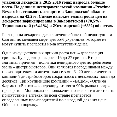
упаковки лекарств в 2015-2016 годах выросла больше
всего. По данным исследовательской компании «Proxima
Research», стоимость лекарств в Запорожской области
выросла на 42,2%. Самые высокие темпы роста цен на
лекарства зафиксированы в Закарпатской (+70,5%),
Тернопольской (+64,1%) и Житомирской (+63%) областях.
Рост цен на лекарства делает лечение болезней недоступным
благом, по меньшей мере, для 55% украинцев, которые не
могут купить препараты из-за отсутствия денег.
Одна из существенных причин роста цен – девальвация
гривны. Курс доллара вырос с 16 до 27 гривен. Вторая
значимая причина – политика невидимого для потребителей
звена – дистрибьюторов. Они являются посредниками между
производителями и аптечными сетями. За 20 лет количество
компаний-дистрибьюторов сократилось с нескольких тысяч до
десятков. Три крупнейшие компании – «БаДМ», «Оптима
Фарм» и «Вента» – контролируют почти 90% рынка продаж
препаратов. Монопольное положение позволяет им диктовать
присутствие в аптеках по всей стране препаратов
определенных производителей по выгодной для них цене.
Обо все по порядку.