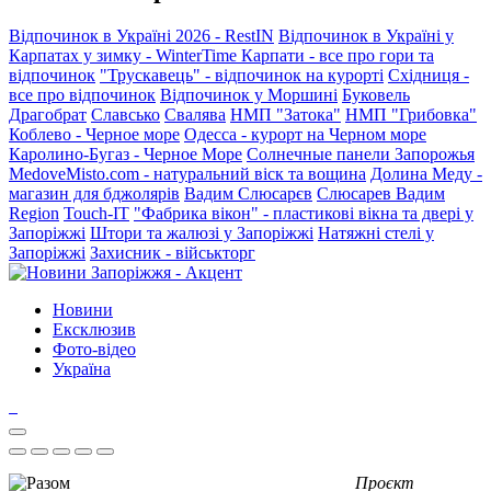
Відпочинок в Україні 2026 - RestIN
Відпочинок в Україні у
Карпатах у зимку - WinterTime
Карпати - все про гори та
відпочинок
"Трускавець" - відпочинок на курорті
Східниця -
все про відпочинок
Відпочинок у Моршині
Буковель
Драгобрат
Славсько
Свалява
НМП "Затока"
НМП "Грибовка"
Коблево - Черное море
Одесса - курорт на Черном море
Каролино-Бугаз - Черное Море
Солнечные панели Запорожья
MedoveMisto.com - натуральний віск та вощина
Долина Меду -
магазин для бджолярів
Вадим Слюсарєв
Слюсарев Вадим
Region
Touch-IT
"Фабрика вікон" - пластикові вікна та двері у
Запоріжжі
Штори та жалюзі у Запоріжжі
Натяжні стелі у
Запоріжжі
Захисник - військторг
Новини
Ексклюзив
Фото-відео
Україна
Проєкт