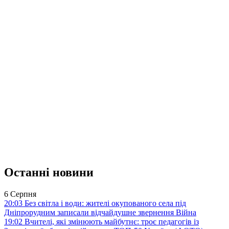
Останні новини
6 Серпня
20:03
Без світла і води: жителі окупованого села під
Дніпрорудним записали відчайдушне звернення
Війна
19:02
Вчителі, які змінюють майбутнє: троє педагогів із