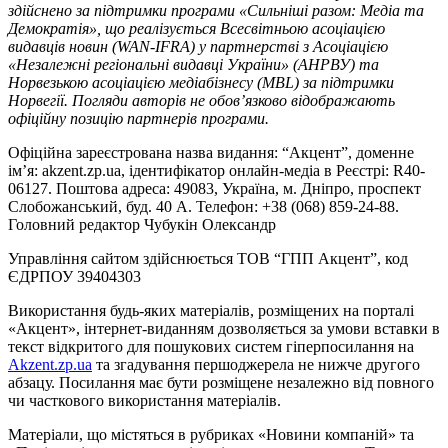
здійснено за підтримки програми «Сильніші разом: Медіа та
Демократія», що реалізується Всесвітньою асоціацією
видавців новин (WAN-IFRA) у партнерстві з Асоціацією
«Незалежні регіональні видавці України» (АНРВУ) та
Норвезькою асоціацією медіабізнесу (MBL) за підтримки
Норвегії. Погляди авторів не обов’язково відображають
офіційну позицію партнерів програми.
Офіційна зареєстрована назва видання: “Акцент”, доменне
ім’я: akzent.zp.ua, ідентифікатор онлайн-медіа в Реєстрі: R40-
06127. Поштова адреса: 49083, Україна, м. Дніпро, проспект
Слобожанський, буд. 40 А. Телефон: +38 (068) 859-24-88.
Головний редактор Чубукін Олександр
Управління сайтом здійснюється ТОВ “ГПП Акцент”, код
ЄДРПОУ 39404303
Використання будь-яких матеріалів, розміщених на порталі
«Акцент», інтернет-виданням дозволяється за умови вставки в
текст відкритого для пошукових систем гіперпосилання на
Akzent.zp.ua
та згадування першоджерела не нижче другого
абзацу. Посилання має бути розміщене незалежно від повного
чи часткового використання матеріалів.
Матеріали, що містяться в рубриках «Новини компаній» та