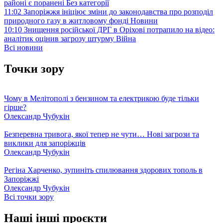
районі є поранені
Без категорії
11:02
Запоріжжя ініціює зміни до законодавства про розподіл
природного газу в житловому фонді
Новини
10:10
Знищення російської ДРГ в Оріхові потрапило на відео:
аналітик оцінив загрозу штурму
Війна
Всі новини
Точки зору
Чому в Мелітополі з бензином та електрикою буде тільки
гірше?
Олександр Чубукін
Безперевна тривога, якої тепер не чути… Нові загрози та
виклики для запоріжців
Олександр Чубукін
Регіна Харченко, зупиніть спилювання здорових тополь в
Запоріжжі
Олександр Чубукін
Всі точки зору
Наші інші проєкти