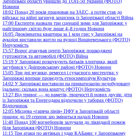
Запорізької області увійшли до ТОП-50 України (ФОТО)
Новини
18:02
Понад 20 років працював на ЗАЕС, а потім став до
війська: на війні загинув захисник із Запорізької області
Війна
17:00
Експерти назвали три сценарії зими для Запоріжжя: у
найгіршому світло буде лише 4–8 годин
Новини
16:05
Двокімнатна квартира за 1 млн грн: у Запоріжжі на
аукціон виставили житло на вулиці Вишневецького (ФОТО)
Нерухомість
15:57
Ворог атакував центр Запоріжжя: пошкоджені
гуртожиток та автомобілі (ФОТО)
Війна
15:19
У Запоріжжі розшукують батьків хлопчика, який
загубився у Дніпровському районі (ФОТО)
Новини
15:05
Три дні музики, ремесел і сучасного мистецтва: у
Запоріжжі вперше проведуть етносимпозіум
Культура
14:02
У Запоріжжі виставили на приватизацію недобудовану
їдальню: скільки вона коштує (ФОТО)
Нерухомість
13:27
Від тривог — до наметів, творчості й нових друзів: діти
із Запоріжжя та Енергодара відпочили у таборах (ФОТО)
Відпочинок
12:05
Місцева «гаряча лінія» ПФУ в Запорізькій області
працює до 19 серпня: що зміниться надалі
Новини
11:40
Понад 100 вогнеборців залучали до ліквідації пожеж
біля Запоріжжя (ФОТО)
Новини
11:15
Три атаки по автівках і удар КАБами: у Запорізькому