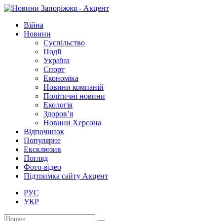
Війна
Новини
Суспільство
Події
Україна
Спорт
Економіка
Новини компаній
Політичні новини
Екологія
Здоров’я
Новини Херсона
Відпочинок
Популярне
Ексклюзив
Погляд
Фото-відео
Підтримка сайту Акцент
РУС
УКР