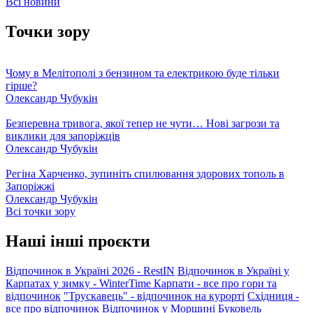
Всі новини
Точки зору
Чому в Мелітополі з бензином та електрикою буде тільки
гірше?
Олександр Чубукін
Безперевна тривога, якої тепер не чути… Нові загрози та
виклики для запоріжців
Олександр Чубукін
Регіна Харченко, зупиніть спилювання здорових тополь в
Запоріжжі
Олександр Чубукін
Всі точки зору
Наші інші проєкти
Відпочинок в Україні 2026 - RestIN
Відпочинок в Україні у
Карпатах у зимку - WinterTime
Карпати - все про гори та
відпочинок
"Трускавець" - відпочинок на курорті
Східниця -
все про відпочинок
Відпочинок у Моршині
Буковель