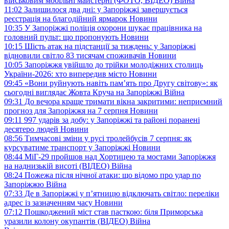
військовим мобільні майстерні (ФОТО, ВІДЕО)
Війна
11:02
Залишилося два дні: у Запоріжжі завершується
реєстрація на благодійний ярмарок
Новини
10:35
У Запоріжжі поліція охорони шукає працівника на
головний пульт: що пропонують
Новини
10:15
Шість атак на підстанції за тиждень: у Запоріжжі
відновили світло 83 тисячам споживачів
Новини
10:05
Запоріжжя увійшло до трійки молодіжних столиць
України-2026: хто випередив місто
Новини
09:45
«Вони руйнують навіть пам’ять про Другу світову»: як
сьогодні виглядає Жовта Круча на Запоріжжі
Війна
09:31
До вечора краще тримати вікна закритими: неприємний
прогноз для Запоріжжя на 7 серпня
Новини
09:11
997 ударів за добу: у Запоріжжі та районі поранені
десятеро людей
Новини
08:56
Тимчасові зміни у русі тролейбусів 7 серпня: як
курсуватиме транспорт у Запоріжжі
Новини
08:44
МіГ-29 пройшов над Хортицею та мостами Запоріжжя
на наднизькій висоті (ВІДЕО)
Війна
08:24
Пожежа після нічної атаки: що відомо про удар по
Запоріжжю
Війна
07:33
Де в Запоріжжі у п’ятницю відключать світло: переліки
адрес із зазначенням часу
Новини
07:12
Пошкоджений міст став пасткою: біля Приморська
уразили колону окупантів (ВІДЕО)
Війна