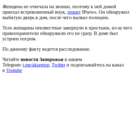
Женщина не отвечала на звонки, поэтому к ней домой
приехал встревоженный внук,
пишет
IPnews. Он обнаружил
выбитую дверь в дом, после чего вызвал полицию.
Тело женщины неизвестные завернули в простыни, из-за чего
правоохранители обнаружили его не сразу. В доме был
устроен погром.
По данному факту ведется расследование.
Читайте
новости Запорожья
в нашем
Telegram:
t.me/akzentzp
,
Twitter
и подписывайтесь на канал
в
Youtube