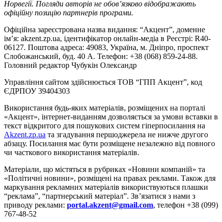
Норвегії. Погляди авторів не обов’язково відображають
офіційну позицію партнерів програми.
Офіційна зареєстрована назва видання: “Акцент”, доменне
ім’я: akzent.zp.ua, ідентифікатор онлайн-медіа в Реєстрі: R40-
06127. Поштова адреса: 49083, Україна, м. Дніпро, проспект
Слобожанський, буд. 40 А. Телефон: +38 (068) 859-24-88.
Головний редактор Чубукін Олександр
Управління сайтом здійснюється ТОВ “ГПП Акцент”, код
ЄДРПОУ 39404303
Використання будь-яких матеріалів, розміщених на порталі
«Акцент», інтернет-виданням дозволяється за умови вставки в
текст відкритого для пошукових систем гіперпосилання на
Akzent.zp.ua
та згадування першоджерела не нижче другого
абзацу. Посилання має бути розміщене незалежно від повного
чи часткового використання матеріалів.
Матеріали, що містяться в рубриках «Новини компаній» та
«Політичні новини», розміщені на правах реклами. Також для
маркування рекламних матеріалів використвуються плашки
“реклама”, “партнерський матеріал”. Зв’язатися з нами з
приводу реклами:
portal.akzent@gmail.com
, телефон +38 (099)
767-48-52