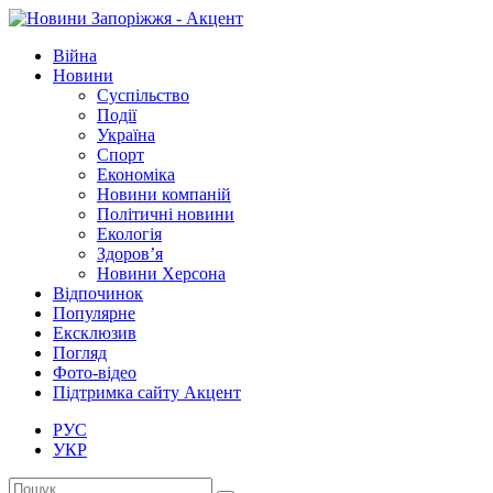
Війна
Новини
Суспільство
Події
Україна
Спорт
Економіка
Новини компаній
Політичні новини
Екологія
Здоров’я
Новини Херсона
Відпочинок
Популярне
Ексклюзив
Погляд
Фото-відео
Підтримка сайту Акцент
РУС
УКР