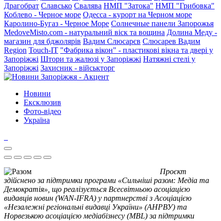
Драгобрат
Славсько
Свалява
НМП "Затока"
НМП "Грибовка"
Коблево - Черное море
Одесса - курорт на Черном море
Каролино-Бугаз - Черное Море
Солнечные панели Запорожья
MedoveMisto.com - натуральний віск та вощина
Долина Меду -
магазин для бджолярів
Вадим Слюсарєв
Слюсарев Вадим
Region
Touch-IT
"Фабрика вікон" - пластикові вікна та двері у
Запоріжжі
Штори та жалюзі у Запоріжжі
Натяжні стелі у
Запоріжжі
Захисник - військторг
Новини
Ексклюзив
Фото-відео
Україна
Проєкт
здійснено за підтримки програми «Сильніші разом: Медіа та
Демократія», що реалізується Всесвітньою асоціацією
видавців новин (WAN-IFRA) у партнерстві з Асоціацією
«Незалежні регіональні видавці України» (АНРВУ) та
Норвезькою асоціацією медіабізнесу (MBL) за підтримки