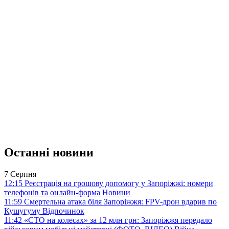
Останні новини
7 Серпня
12:15
Реєстрація на грошову допомогу у Запоріжжі: номери
телефонів та онлайн-форма
Новини
11:59
Смертельна атака біля Запоріжжя: FPV-дрон вдарив по
Кушугуму
Відпочинок
11:42
«СТО на колесах» за 12 млн грн: Запоріжжя передало