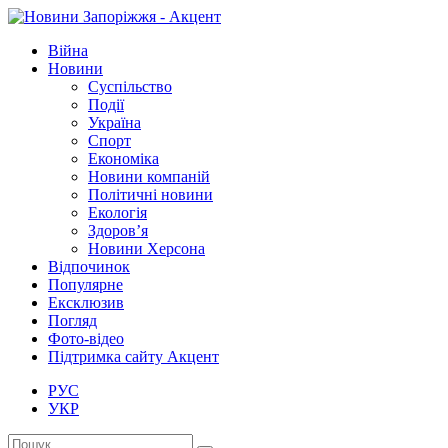
Війна
Новини
Суспільство
Події
Україна
Спорт
Економіка
Новини компаній
Політичні новини
Екологія
Здоров’я
Новини Херсона
Відпочинок
Популярне
Ексклюзив
Погляд
Фото-відео
Підтримка сайту Акцент
РУС
УКР