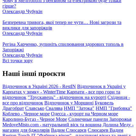
Чому в Мелітополі з бензином та електрикою буде тільки
гірше?
Олександр Чубукін
Безперевна тривога, якої тепер не чути… Нові загрози та
виклики для запоріжців
Олександр Чубукін
Регіна Харченко, зупиніть спилювання здорових тополь в
Запоріжжі
Олександр Чубукін
Всі точки зору
Наші інші проєкти
Відпочинок в Україні 2026 - RestIN
Відпочинок в Україні у
Карпатах у зимку - WinterTime
Карпати - все про гори та
відпочинок
"Трускавець" - відпочинок на курорті
Східниця -
все про відпочинок
Відпочинок у Моршині
Буковель
Драгобрат
Славсько
Свалява
НМП "Затока"
НМП "Грибовка"
Коблево - Черное море
Одесса - курорт на Черном море
Каролино-Бугаз - Черное Море
Солнечные панели Запорожья
MedoveMisto.com - натуральний віск та вощина
Долина Меду -
магазин для бджолярів
Вадим Слюсарєв
Слюсарев Вадим
Region
Touch-IT
"Фабрика вікон" - пластикові вікна та двері у