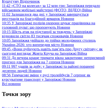
Кушугуму
Відпочинок
11:42
«СТО на колесах» за 12 млн грн: Запоріжжя передало
військовим мобільні майстерні (ФОТО, ВІДЕО)
Війна
11:02
Залишилося два дні: у Запоріжжі завершується
реєстрація на благодійний ярмарок
Новини
10:35
У Запоріжжі поліція охорони шукає працівника на
головний пульт: що пропонують
Новини
10:15
Шість атак на підстанції за тиждень: у Запоріжжі
відновили світло 83 тисячам споживачів
Новини
10:05
Запоріжжя увійшло до трійки молодіжних столиць
України-2026: хто випередив місто
Новини
09:45
«Вони руйнують навіть пам’ять про Другу світову»: як
сьогодні виглядає Жовта Круча на Запоріжжі
Війна
09:31
До вечора краще тримати вікна закритими: неприємний
прогноз для Запоріжжя на 7 серпня
Новини
09:11
997 ударів за добу: у Запоріжжі та районі поранені
десятеро людей
Новини
08:56
Тимчасові зміни у русі тролейбусів 7 серпня: як
курсуватиме транспорт у Запоріжжі
Новини
Всі новини
Точки зору