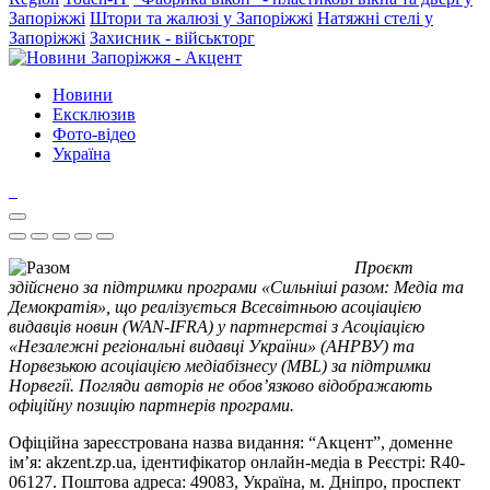
Запоріжжі
Штори та жалюзі у Запоріжжі
Натяжні стелі у
Запоріжжі
Захисник - військторг
Новини
Ексклюзив
Фото-відео
Україна
Проєкт
здійснено за підтримки програми «Сильніші разом: Медіа та
Демократія», що реалізується Всесвітньою асоціацією
видавців новин (WAN-IFRA) у партнерстві з Асоціацією
«Незалежні регіональні видавці України» (АНРВУ) та
Норвезькою асоціацією медіабізнесу (MBL) за підтримки
Норвегії. Погляди авторів не обов’язково відображають
офіційну позицію партнерів програми.
Офіційна зареєстрована назва видання: “Акцент”, доменне
ім’я: akzent.zp.ua, ідентифікатор онлайн-медіа в Реєстрі: R40-
06127. Поштова адреса: 49083, Україна, м. Дніпро, проспект