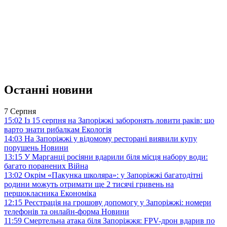
Останні новини
7 Серпня
15:02
Із 15 серпня на Запоріжжі заборонять ловити раків: що
варто знати рибалкам
Екологія
14:03
На Запоріжжі у відомому ресторані виявили купу
порушень
Новини
13:15
У Марганці росіяни вдарили біля місця набору води:
багато поранених
Війна
13:02
Окрім «Пакунка школяра»: у Запоріжжі багатодітні
родини можуть отримати ще 2 тисячі гривень на
першокласника
Економіка
12:15
Реєстрація на грошову допомогу у Запоріжжі: номери
телефонів та онлайн-форма
Новини
11:59
Смертельна атака біля Запоріжжя: FPV-дрон вдарив по