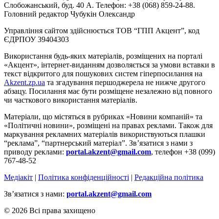
Слобожанський, буд. 40 А. Телефон: +38 (068) 859-24-88.
Головний редактор Чубукін Олександр
Управління сайтом здійснюється ТОВ “ГПП Акцент”, код
ЄДРПОУ 39404303
Використання будь-яких матеріалів, розміщених на порталі
«Акцент», інтернет-виданням дозволяється за умови вставки в
текст відкритого для пошукових систем гіперпосилання на
Akzent.zp.ua
та згадування першоджерела не нижче другого
абзацу. Посилання має бути розміщене незалежно від повного
чи часткового використання матеріалів.
Матеріали, що містяться в рубриках «Новини компаній» та
«Політичні новини», розміщені на правах реклами. Також для
маркування рекламних матеріалів використвуються плашки
“реклама”, “партнерський матеріал”. Зв’язатися з нами з
приводу реклами:
portal.akzent@gmail.com
, телефон +38 (099)
767-48-52
Медіакіт
|
Політика конфіденційності
|
Редакційна політика
Зв’язатися з нами:
portal.akzent@gmail.com
© 2026 Всі права захищено