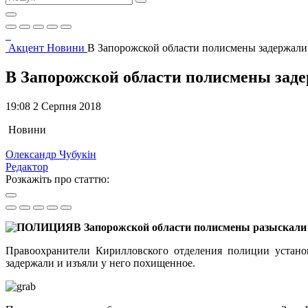
Акцент
Новини
В Запорожской области полисмены задержали
В Запорожской области полисмены зад
19:08 2 Серпня 2018
Новини
Олександр Чубукін
Редактор
Розкажіть про статтю:
В Запорожской области полисмены разыскали 
Правоохранители Кирилловского отделения полиции установ
задержали и изъяли у него похищенное.