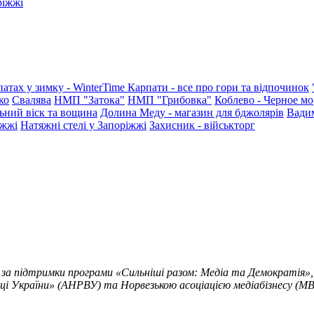
ріжжі
патах у зимку - WinterTime
Карпати - все про гори та відпочинок
ко
Свалява
НМП "Затока"
НМП "Грибовка"
Коблево - Черное мо
ьний віск та вощина
Долина Меду - магазин для бджолярів
Вади
іжжі
Натяжні стелі у Запоріжжі
Захисник - військторг
 за підтримки програми «Сильніші разом: Медіа та Демократія»,
ці України» (АНРВУ) та Норвезькою асоціацією медіабізнесу (MBL