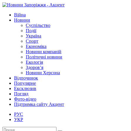
Війна
Новини
Суспільство
Події
Україна
Спорт
Економіка
Новини компаній
Політичні новини
Екологія
Здоров’я
Новини Херсона
Відпочинок
Популярне
Ексклюзив
Погляд
Фото-відео
Підтримка сайту Акцент
РУС
УКР