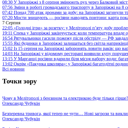
08:30
У Запоріжжі з 8 серпня змінюють рух через Балковий міст:
07:56
Зміни в роботі громадського траспорту в Запоріжжі на 8 
07:42
Понад 700 атак дронами за добу: на Запоріжжі загинули 
07:20
Мости знищують — росіяни наводять понтони: карта пока
7 Серпня
22:05
«Голодні ігри» за розетку: у Мелітополі п’яту добу пробл
19:11
Спека у Запоріжжі закінчується: коли температура впаде о
16:54
Рятувальники гасили пожежу після обстрілу — РФ завдал
15:55
Які будинки в Запоріжжі залишаться без світла наприкінц
15:02
Із 15 серпня на Запоріжжі заборонять ловити раків: що в
14:03
На Запоріжжі у відомому ресторані виявили купу поруш
13:15
У Марганці росіяни вдарили біля місця набору води: баг
13:02
Окрім «Пакунка школяра»: у Запоріжжі багатодітні роди
Всі новини
Точки зору
Чому в Мелітополі з бензином та електрикою буде тільки гірше
Олександр Чубукін
Безперевна тривога, якої тепер не чути… Нові загрози та викли
Олександр Чубукін