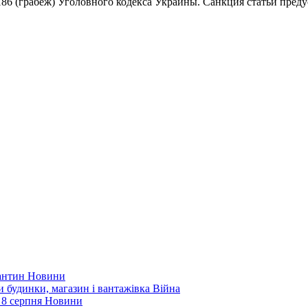
186 (грабеж) Уголовного кодекса Украины. Санкция статьи преду
рантин
Новини
ли будинки, магазин і вантажівка
Війна
 8 серпня
Новини