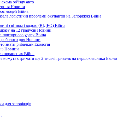
 схема об’їзду
авто
серпня
Новини
троє людей
Війна
зала логістичні проблеми окупантів на Запоріжжі
Війна
еми зі світлом і водою (ВІДЕО)
Війна
дразу на 12 градусів
Новини
а повторного удару
Війна
і робочого дня
Новини
арто знати рибалкам
Екологія
ень
Новини
ато поранених
Війна
ни можуть отримати ще 2 тисячі гривень на першокласника
Еконо
?
ки для запоріжців