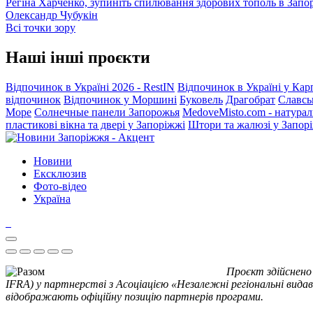
Регіна Харченко, зупиніть спилювання здорових тополь в Запо
Олександр Чубукін
Всі точки зору
Наші інші проєкти
Відпочинок в Україні 2026 - RestIN
Відпочинок в Україні у Кар
відпочинок
Відпочинок у Моршині
Буковель
Драгобрат
Славсь
Море
Солнечные панели Запорожья
MedoveMisto.com - натурал
пластикові вікна та двері у Запоріжжі
Штори та жалюзі у Запор
Новини
Ексклюзив
Фото-відео
Україна
Проєкт здійснено
IFRA) у партнерстві з Асоціацією «Незалежні регіональні видав
відображають офіційну позицію партнерів програми.