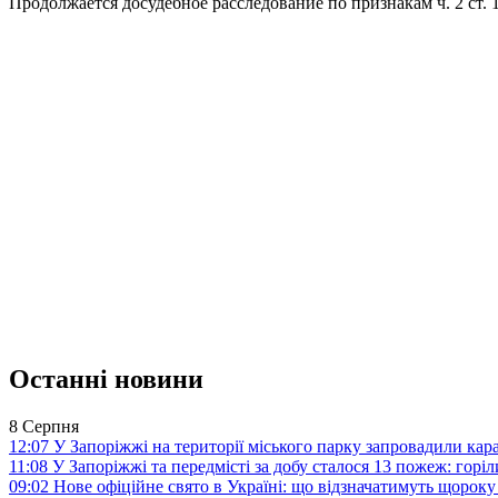
Продолжается досудебное расследование по признакам ч. 2 ст. 
Останні новини
8 Серпня
12:07
У Запоріжжі на території міського парку запровадили ка
11:08
У Запоріжжі та передмісті за добу сталося 13 пожеж: горі
09:02
Нове офіційне свято в Україні: що відзначатимуть щороку