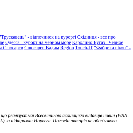
"Трускавець" - відпочинок на курорті
Східниця - все про
ре
Одесса - курорт на Черном море
Каролино-Бугаз - Черное
м Слюсарєв
Слюсарев Вадим
Region
Touch-IT
"Фабрика вікон" -
 що реалізується Всесвітньою асоціацією видавців новин (WAN-
) за підтримки Норвегії. Погляди авторів не обов’язково