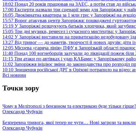
18:02
Понад 20 років працював на ЗАЕС, а потім став до війська:
17:00
Експерти назвали три сценарії зими для Запоріжжя: у на
16:05
Двокімнатна квартира за 1 млн грн: у Запоріжжі на аук
15:57
Ворог атакував центр Запоріжжя: пошкоджені гуртожито
15:19
У Запоріжжі розшукують батьків хлопчика, який загубив
15:05
Три дні музики, ремесел і сучасного мистецтва: у Запор
14:02
У Запоріжжі виставили на приватизацію недобудовану їд
13:27
Від тривог — до наметів, творчості й нових друзів: діти
12:05
Місцева «гаряча лінія» ПФУ в Запорізькій області працює 
11:40
Понад 100 вогнеборців залучали до ліквідації пожеж біл
11:15
Три атаки по автівках і удар КАБами: у Запорізькому райо
11:02
Запоріжжя ініціює зміни до законодавства про розподіл 
10:10
Знищення російської ДРГ в Оріхові потрапило на відео: а
Всі новини
Точки зору
Чому в Мелітополі з бензином та електрикою буде тільки гірше
Олександр Чубукін
Безперевна тривога, якої тепер не чути… Нові загрози та викли
Олександр Чубукін