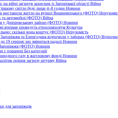
 на війні загинув захисник із Запорізької області
Війна
йгіршому світло буде лише 4–8 годин
Новини
ціон виставили житло на вулиці Вишневецького (ФОТО)
Нерухоміс
к та автомобілі (ФОТО)
Війна
ся у Дніпровському районі (ФОТО)
Новини
іжжі вперше проведуть етносимпозіум
Культура
альню: скільки вона коштує (ФОТО)
Нерухомість
 із Запоріжжя та Енергодара відпочили у таборах (ФОТО)
Відпочи
до 19 серпня: що зміниться надалі
Новини
я Запоріжжя (ФОТО)
Новини
ні є поранені
Без категорії
природного газу в житловому фонді
Новини
налітик оцінив загрозу штурму
Війна
?
ки для запоріжців