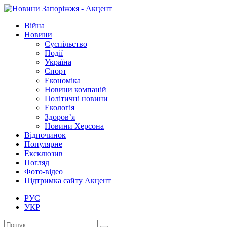
Війна
Новини
Суспільство
Події
Україна
Спорт
Економіка
Новини компаній
Політичні новини
Екологія
Здоров’я
Новини Херсона
Відпочинок
Популярне
Ексклюзив
Погляд
Фото-відео
Підтримка сайту Акцент
РУС
УКР