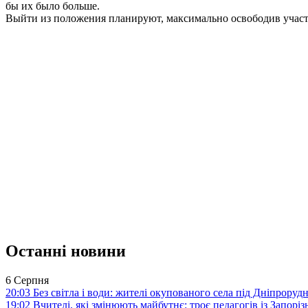
бы их было больше.
Выйти из положения планируют, максимально освободив участк
Останні новини
6 Серпня
20:03
Без світла і води: жителі окупованого села під Дніпрору
19:02
Вчителі, які змінюють майбутнє: троє педагогів із Запор