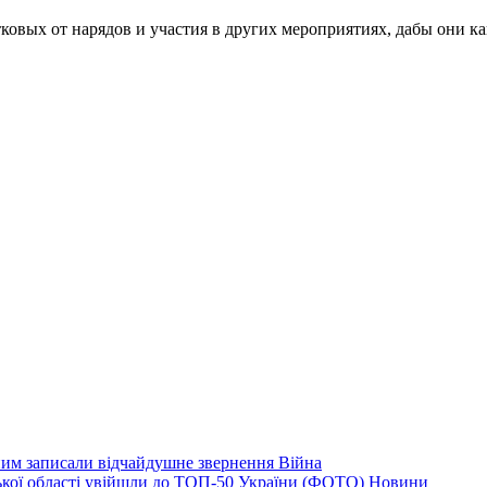
овых от нарядов и участия в других мероприятиях, дабы они ка
дним записали відчайдушне звернення
Війна
ізької області увійшли до ТОП-50 України (ФОТО)
Новини