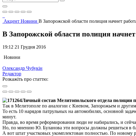
Акцент
Новини
В Запорожской области полиция начнет работ
В Запорожской области полиция начнет
19:12 21 Грудня 2016
Новини
Олександр Чубукін
Редактор
Розкажіть про статтю:
Личный состав Мелитопольского отдела полиции п
Так в Мелитополе по аналогии с Киевом, Запорожьем и други
То есть 10 нарядов патрульных на автомобилях, основной зада
минут.
Правда, во время реформирования люди не набирались, и сейч
Но, по мнению Ю. Буланова эти вопросы должны решиться в б
А вот штат участковых укомплектован полностью. По новому р