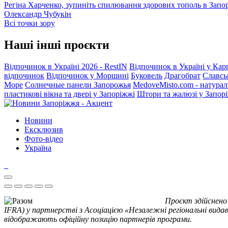
Регіна Харченко, зупиніть спилювання здорових тополь в Запо
Олександр Чубукін
Всі точки зору
Наші інші проєкти
Відпочинок в Україні 2026 - RestIN
Відпочинок в Україні у Кар
відпочинок
Відпочинок у Моршині
Буковель
Драгобрат
Славсь
Море
Солнечные панели Запорожья
MedoveMisto.com - натурал
пластикові вікна та двері у Запоріжжі
Штори та жалюзі у Запор
Новини
Ексклюзив
Фото-відео
Україна
Проєкт здійснено
IFRA) у партнерстві з Асоціацією «Незалежні регіональні видав
відображають офіційну позицію партнерів програми.