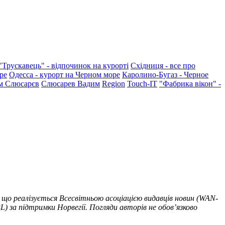
"Трускавець" - відпочинок на курорті
Східниця - все про
ре
Одесса - курорт на Черном море
Каролино-Бугаз - Черное
м Слюсарєв
Слюсарев Вадим
Region
Touch-IT
"Фабрика вікон" -
 що реалізується Всесвітньою асоціацією видавців новин (WAN-
) за підтримки Норвегії. Погляди авторів не обов’язково