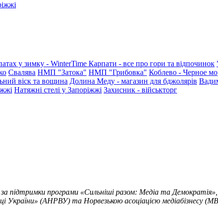
ріжжі
патах у зимку - WinterTime
Карпати - все про гори та відпочинок
ко
Свалява
НМП "Затока"
НМП "Грибовка"
Коблево - Черное мо
ьний віск та вощина
Долина Меду - магазин для бджолярів
Вади
іжжі
Натяжні стелі у Запоріжжі
Захисник - військторг
 за підтримки програми «Сильніші разом: Медіа та Демократія»,
ці України» (АНРВУ) та Норвезькою асоціацією медіабізнесу (MBL