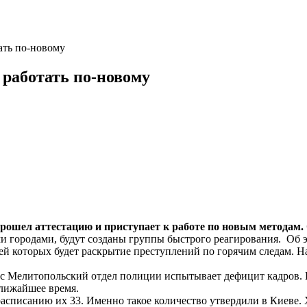
ать по-новому
 работать по-новому
рошел аттестацию и приступает к работе по новым методам.
ми городами, будут созданы группы быстрого реагирования. Об
чей которых будет раскрытие преступлений по горячим следам. Н
ас Мелитопольский отдел полиции испытывает дефицит кадров. Е
лижайшее время.
асписанию их 33. Именно такое количество утвердили в Киеве.