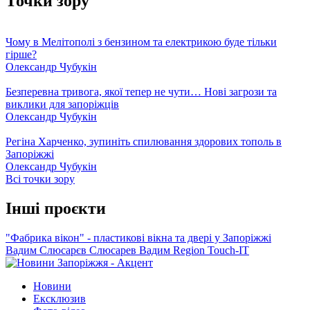
Точки зору
Чому в Мелітополі з бензином та електрикою буде тільки
гірше?
Олександр Чубукін
Безперевна тривога, якої тепер не чути… Нові загрози та
виклики для запоріжців
Олександр Чубукін
Регіна Харченко, зупиніть спилювання здорових тополь в
Запоріжжі
Олександр Чубукін
Всі точки зору
Інші проєкти
"Фабрика вікон" - пластикові вікна та двері у Запоріжжі
Вадим Слюсарєв
Слюсарев Вадим
Region
Touch-IT
Новини
Ексклюзив