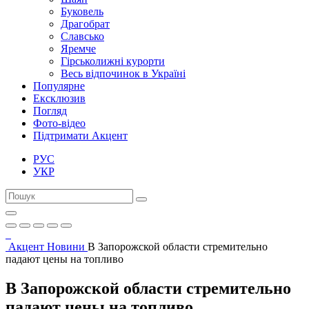
Буковель
Драгобрат
Славсько
Яремче
Гірськолижні курорти
Весь відпочинок в Україні
Популярне
Ексклюзив
Погляд
Фото-відео
Підтримати Акцент
РУС
УКР
Акцент
Новини
В Запорожской области стремительно
падают цены на топливо
В Запорожской области стремительно
падают цены на топливо