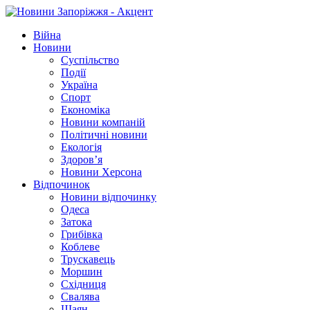
Війна
Новини
Суспільство
Події
Україна
Спорт
Економіка
Новини компаній
Політичні новини
Екологія
Здоров’я
Новини Херсона
Відпочинок
Новини відпочинку
Одеса
Затока
Грибівка
Коблеве
Трускавець
Моршин
Східниця
Свалява
Шаян