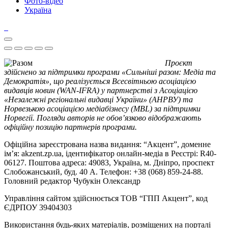
Фото-відео
Україна
Проєкт
здійснено за підтримки програми «Сильніші разом: Медіа та
Демократія», що реалізується Всесвітньою асоціацією
видавців новин (WAN-IFRA) у партнерстві з Асоціацією
«Незалежні регіональні видавці України» (АНРВУ) та
Норвезькою асоціацією медіабізнесу (MBL) за підтримки
Норвегії. Погляди авторів не обов’язково відображають
офіційну позицію партнерів програми.
Офіційна зареєстрована назва видання: “Акцент”, доменне
ім’я: akzent.zp.ua, ідентифікатор онлайн-медіа в Реєстрі: R40-
06127. Поштова адреса: 49083, Україна, м. Дніпро, проспект
Слобожанський, буд. 40 А. Телефон: +38 (068) 859-24-88.
Головний редактор Чубукін Олександр
Управління сайтом здійснюється ТОВ “ГПП Акцент”, код
ЄДРПОУ 39404303
Використання будь-яких матеріалів, розміщених на порталі