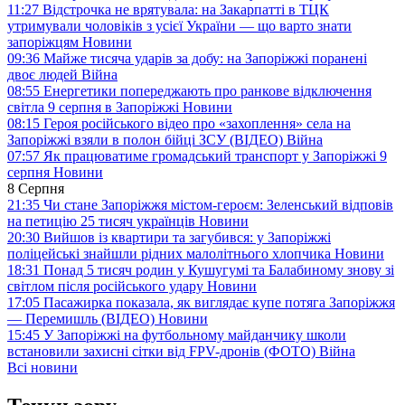
11:27
Відстрочка не врятувала: на Закарпатті в ТЦК
утримували чоловіків з усієї України — що варто знати
запоріжцям
Новини
09:36
Майже тисяча ударів за добу: на Запоріжжі поранені
двоє людей
Війна
08:55
Енергетики попереджають про ранкове відключення
світла 9 серпня в Запоріжжі
Новини
08:15
Героя російського відео про «захоплення» села на
Запоріжжі взяли в полон бійці ЗСУ (ВІДЕО)
Війна
07:57
Як працюватиме громадський транспорт у Запоріжжі 9
серпня
Новини
8 Серпня
21:35
Чи стане Запоріжжя містом-героєм: Зеленський відповів
на петицію 25 тисяч українців
Новини
20:30
Вийшов із квартири та загубився: у Запоріжжі
поліцейські знайшли рідних малолітнього хлопчика
Новини
18:31
Понад 5 тисяч родин у Кушугумі та Балабиному знову зі
світлом після російського удару
Новини
17:05
Пасажирка показала, як виглядає купе потяга Запоріжжя
— Перемишль (ВІДЕО)
Новини
15:45
У Запоріжжі на футбольному майданчику школи
встановили захисні сітки від FPV-дронів (ФОТО)
Війна
Всі новини