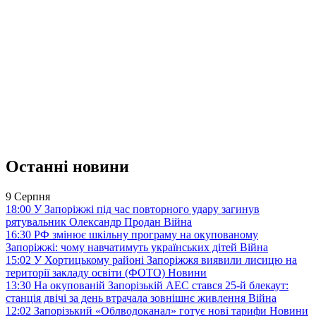
Останні новини
9 Серпня
18:00
У Запоріжжі під час повторного удару загинув
рятувальник Олександр Продан
Війна
16:30
РФ змінює шкільну програму на окупованому
Запоріжжі: чому навчатимуть українських дітей
Війна
15:02
У Хортицькому районі Запоріжжя виявили лисицю на
території закладу освіти (ФОТО)
Новини
13:30
На окупованій Запорізькій АЕС стався 25-й блекаут:
станція двічі за день втрачала зовнішнє живлення
Війна
12:02
Запорізький «Облводоканал» готує нові тарифи
Новини