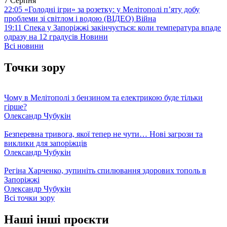
7 Серпня
22:05
«Голодні ігри» за розетку: у Мелітополі п’яту добу
проблеми зі світлом і водою (ВІДЕО)
Війна
19:11
Спека у Запоріжжі закінчується: коли температура впаде
одразу на 12 градусів
Новини
Всі новини
Точки зору
Чому в Мелітополі з бензином та електрикою буде тільки
гірше?
Олександр Чубукін
Безперевна тривога, якої тепер не чути… Нові загрози та
виклики для запоріжців
Олександр Чубукін
Регіна Харченко, зупиніть спилювання здорових тополь в
Запоріжжі
Олександр Чубукін
Всі точки зору
Наші інші проєкти