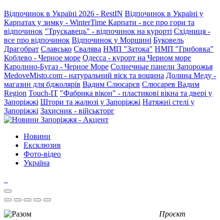
Відпочинок в Україні 2026 - RestIN
Відпочинок в Україні у
Карпатах у зимку - WinterTime
Карпати - все про гори та
відпочинок
"Трускавець" - відпочинок на курорті
Східниця -
все про відпочинок
Відпочинок у Моршині
Буковель
Драгобрат
Славсько
Свалява
НМП "Затока"
НМП "Грибовка"
Коблево - Черное море
Одесса - курорт на Черном море
Каролино-Бугаз - Черное Море
Солнечные панели Запорожья
MedoveMisto.com - натуральний віск та вощина
Долина Меду -
магазин для бджолярів
Вадим Слюсарєв
Слюсарев Вадим
Region
Touch-IT
"Фабрика вікон" - пластикові вікна та двері у
Запоріжжі
Штори та жалюзі у Запоріжжі
Натяжні стелі у
Запоріжжі
Захисник - військторг
Новини
Ексклюзив
Фото-відео
Україна
Проєкт