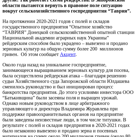
области пытаются вернуть в правовое поле ситуацию
вокруг сельскохозяйственного госпредприятия “Таврия”.
На протяжении 2020-2021 годов с полей и складов
государственного предприятия “Опытное хозяйство
“ТАВРИЯ” Донецкой сельскохозяйственной опытной станции
Национальной академии аграрных наук Украины”
рейдерским способом было украдено – вывезено и продано
зерновых культур на общую сумму более 200 миллионов
гривен. Об этом сообщает
Акцент
.
Около года назад на уникальное госпредприятие,
занимающееся выращиванием зерновых культур для посева,
была осуществлена рейдерская атака – благодаря решению
судьи Хозяйственного суда Запорожской области Юлдашева
сменилось руководство и был инициирован процесс
банкротства предприятия. До этого усилиями инвестора ООО
“Батькивщина” были засеяны поля и выращен урожай.
Однако новым руководством в лице арбитражного
управляющего и директора Владимира Журавлева при
поддержке правоохранительных органов на предприятие
были заведены неизвестные люди, в том числе титушки. В
результате с полей и складов предприятия в 2020-2021 годах
было незаконно вывезено и продано зерна и посевных
материалов на сумму около 200 миллионов гривен (около 80