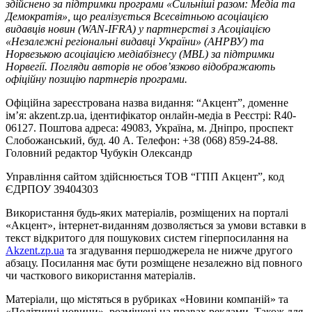
здійснено за підтримки програми «Сильніші разом: Медіа та
Демократія», що реалізується Всесвітньою асоціацією
видавців новин (WAN-IFRA) у партнерстві з Асоціацією
«Незалежні регіональні видавці України» (АНРВУ) та
Норвезькою асоціацією медіабізнесу (MBL) за підтримки
Норвегії. Погляди авторів не обов’язково відображають
офіційну позицію партнерів програми.
Офіційна зареєстрована назва видання: “Акцент”, доменне
ім’я: akzent.zp.ua, ідентифікатор онлайн-медіа в Реєстрі: R40-
06127. Поштова адреса: 49083, Україна, м. Дніпро, проспект
Слобожанський, буд. 40 А. Телефон: +38 (068) 859-24-88.
Головний редактор Чубукін Олександр
Управління сайтом здійснюється ТОВ “ГПП Акцент”, код
ЄДРПОУ 39404303
Використання будь-яких матеріалів, розміщених на порталі
«Акцент», інтернет-виданням дозволяється за умови вставки в
текст відкритого для пошукових систем гіперпосилання на
Akzent.zp.ua
та згадування першоджерела не нижче другого
абзацу. Посилання має бути розміщене незалежно від повного
чи часткового використання матеріалів.
Матеріали, що містяться в рубриках «Новини компаній» та
«Політичні новини», розміщені на правах реклами. Також для