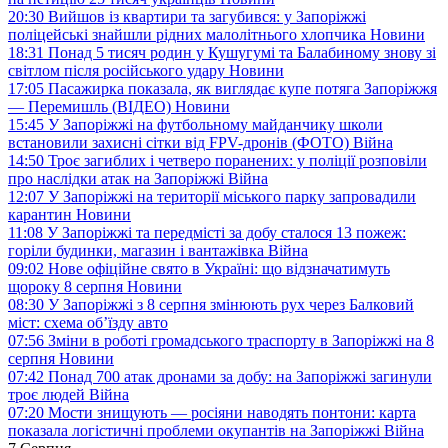
20:30
Вийшов із квартири та загубився: у Запоріжжі
поліцейські знайшли рідних малолітнього хлопчика
Новини
18:31
Понад 5 тисяч родин у Кушугумі та Балабиному знову зі
світлом після російського удару
Новини
17:05
Пасажирка показала, як виглядає купе потяга Запоріжжя
— Перемишль (ВІДЕО)
Новини
15:45
У Запоріжжі на футбольному майданчику школи
встановили захисні сітки від FPV-дронів (ФОТО)
Війна
14:50
Троє загиблих і четверо поранених: у поліції розповіли
про наслідки атак на Запоріжжі
Війна
12:07
У Запоріжжі на території міського парку запровадили
карантин
Новини
11:08
У Запоріжжі та передмісті за добу сталося 13 пожеж:
горіли будинки, магазин і вантажівка
Війна
09:02
Нове офіційне свято в Україні: що відзначатимуть
щороку 8 серпня
Новини
08:30
У Запоріжжі з 8 серпня змінюють рух через Балковий
міст: схема об’їзду
авто
07:56
Зміни в роботі громадського траспорту в Запоріжжі на 8
серпня
Новини
07:42
Понад 700 атак дронами за добу: на Запоріжжі загинули
троє людей
Війна
07:20
Мости знищують — росіяни наводять понтони: карта
показала логістичні проблеми окупантів на Запоріжжі
Війна