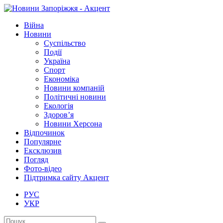
Війна
Новини
Суспільство
Події
Україна
Спорт
Економіка
Новини компаній
Політичні новини
Екологія
Здоров’я
Новини Херсона
Відпочинок
Популярне
Ексклюзив
Погляд
Фото-відео
Підтримка сайту Акцент
РУС
УКР