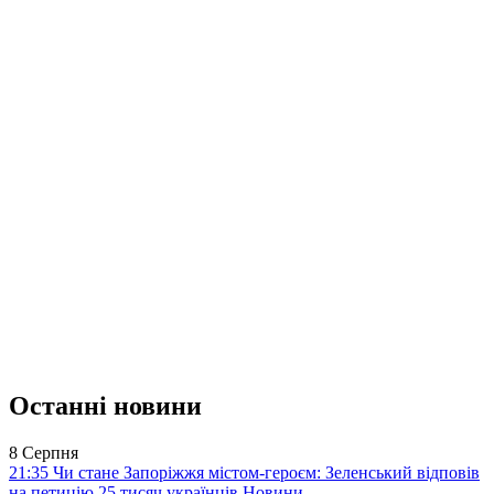
Останні новини
8 Серпня
21:35
Чи стане Запоріжжя містом-героєм: Зеленський відповів
на петицію 25 тисяч українців
Новини