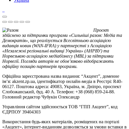
Україна
Проєкт
здійснено за підтримки програми «Сильніші разом: Медіа та
Демократія», що реалізується Всесвітньою асоціацією
видавців новин (WAN-IFRA) у партнерстві з Асоціацією
«Незалежні регіональні видавці України» (АНРВУ) та
Норвезькою асоціацією медіабізнесу (MBL) за підтримки
Норвегії. Погляди авторів не обов’язково відображають
офіційну позицію партнерів програми.
Офіційна зареєстрована назва видання: “Акцент”, доменне
ім’я: akzent.zp.ua, ідентифікатор онлайн-медіа в Реєстрі: R40-
06127. Поштова адреса: 49083, Україна, м. Дніпро, проспект
Слобожанський, буд. 40 А. Телефон: +38 (068) 859-24-88.
Головний редактор Чубукін Олександр
Управління сайтом здійснюється ТОВ “ГПП Акцент”, код
ЄДРПОУ 39404303
Використання будь-яких матеріалів, розміщених на порталі
«Акцент», інтернет-виданням дозволяється за умови вставки в