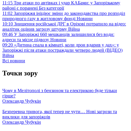
11:15
Три атаки по автівках і удар КАБами: у Запорізькому
районі є поранені
Без категорії
11:02
Запоріжжя ініціює зміни до законодавства про розподіл
природного газу в житловому фонді
Новини
10:10
Знищення російської ДРГ в Оріхові потрапило на відео:
аналітик оцінив загрозу штурму
Війна
09:46
У Запоріжжі 660 мешканців залишилися без води:
адреси та місце підвозу
Новини
09:20
«Дитина спала в кімнаті, коли дрон вдарив у дах»: у
Запоріжжі після атаки постраждали четверо людей (ВІДЕО)
Війна
Всі новини
Точки зору
Чому в Мелітополі з бензином та електрикою буде тільки
гірше?
Олександр Чубукін
Безперевна тривога, якої тепер не чути… Нові загрози та
виклики для запоріжців
Олександр Чубукін