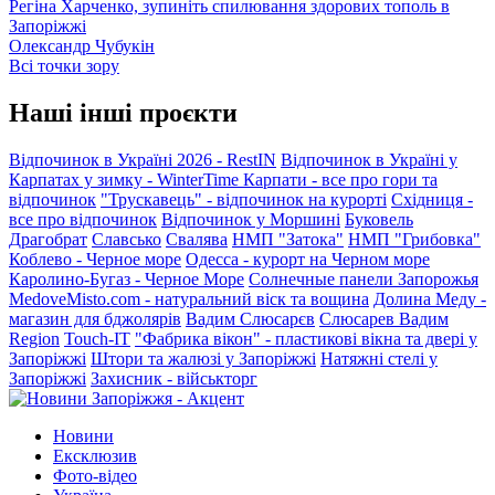
Регіна Харченко, зупиніть спилювання здорових тополь в
Запоріжжі
Олександр Чубукін
Всі точки зору
Наші інші проєкти
Відпочинок в Україні 2026 - RestIN
Відпочинок в Україні у
Карпатах у зимку - WinterTime
Карпати - все про гори та
відпочинок
"Трускавець" - відпочинок на курорті
Східниця -
все про відпочинок
Відпочинок у Моршині
Буковель
Драгобрат
Славсько
Свалява
НМП "Затока"
НМП "Грибовка"
Коблево - Черное море
Одесса - курорт на Черном море
Каролино-Бугаз - Черное Море
Солнечные панели Запорожья
MedoveMisto.com - натуральний віск та вощина
Долина Меду -
магазин для бджолярів
Вадим Слюсарєв
Слюсарев Вадим
Region
Touch-IT
"Фабрика вікон" - пластикові вікна та двері у
Запоріжжі
Штори та жалюзі у Запоріжжі
Натяжні стелі у
Запоріжжі
Захисник - військторг
Новини
Ексклюзив
Фото-відео