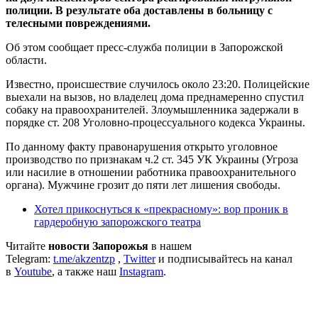
полиции. В результате оба доставлены в больницу с
телесными повреждениями.
Об этом сообщает пресс-служба полиции в Запорожской
области.
Известно, происшествие случилось около 23:20. Полицейские
выехали на вызов, но владелец дома преднамеренно спустил
собаку на правоохранителей. Злоумышленника задержали в
порядке ст. 208 Уголовно-процессуального кодекса Украины.
По данному факту правонарушения открыто уголовное
производство по признакам ч.2 ст. 345 УК Украины (Угроза
или насилие в отношении работника правоохранительного
органа). Мужчине грозит до пяти лет лишения свободы.
Хотел прикоснуться к «прекрасному»: вор проник в
гардеробную запорожского театра
Читайте
новости Запорожья
в нашем
Telegram:
t.me/akzentzp
,
Twitter
и подписывайтесь на канал
в
Youtube
, а также наш
Instagram
.