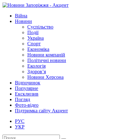
Війна
Новини
Суспільство
Події
Україна
Спорт
Економіка
Новини компаній
Політичні новини
Екологія
Здоров’я
Новини Херсона
Відпочинок
Популярне
Ексклюзив
Погляд
Фото-відео
Підтримка сайту Акцент
РУС
УКР