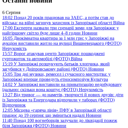
Останні новини
6 Серпня
18:02
Понад 20 років працював на ЗАЕС, а потім став до
війська: на війні загинув захисник із Запорізької області
Війна
17:00
Експерти назвали три сценарії зими для Запоріжжя: у
найгіршому світло буде лише 4–8 годин
Новини
16:05
Двокімнатна квартира за 1 млн грн: у Запоріжжі на
аукціон виставили житло на вулиці Вишневецького (ФОТО)
Нерухомість
15:57
Ворог атакував центр Запоріжжя: пошкоджені
гуртожиток та автомобілі (ФОТО)
Війна
15:19
У Запоріжжі розшукують батьків хлопчика, який
загубився у Дніпровському районі (ФОТО)
Новини
15:05
Три дні музики, ремесел і сучасного мистецтва: у
Запоріжжі вперше проведуть етносимпозіум
Культура
14:02
У Запоріжжі виставили на приватизацію недобудовану
їдальню: скільки вона коштує (ФОТО)
Нерухомість
13:27
Від тривог — до наметів, творчості й нових друзів: діти
із Запоріжжя та Енергодара відпочили у таборах (ФОТО)
Відпочинок
12:05
Місцева «гаряча лінія» ПФУ в Запорізькій області
працює до 19 серпня: що зміниться надалі
Новини
11:40
Понад 100 вогнеборців залучали до ліквідації пожеж
біля Запоріжжя (ФОТО)
Новини