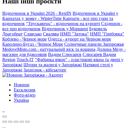
Наші інші проєкти
Відпочинок в Україні 2026 - RestIN
Відпочинок в Україні у
Карпатах у зимку - WinterTime
Карпати - все про гори та
відпочинок
"Трускавець" - відпочинок на курорті
Східниця -
все про відпочинок
Відпочинок у Моршині
Буковель
Драгобрат
Славсько
Свалява
НМП "Затока"
НМП "Грибовка"
Коблево - Черное море
Одесса - курорт на Черном море
Каролино-Бугаз - Черное Море
Солнечные панели Запорожья
MedoveMisto.com - натуральний віск та вощина
Долина Меду -
магазин для бджолярів
Вадим Слюсарєв
Слюсарев Вадим
Region
Touch-IT
"Фабрика вікон" - пластикові вікна та двері у
Запоріжжі
Штори та жалюзі у Запоріжжі
Натяжні стелі у
Запоріжжі
Захисник - військторг
Новини
Ексклюзив
Фото-відео
Україна