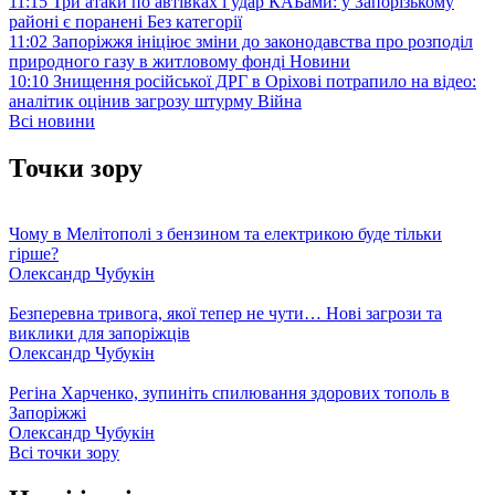
11:15
Три атаки по автівках і удар КАБами: у Запорізькому
районі є поранені
Без категорії
11:02
Запоріжжя ініціює зміни до законодавства про розподіл
природного газу в житловому фонді
Новини
10:10
Знищення російської ДРГ в Оріхові потрапило на відео:
аналітик оцінив загрозу штурму
Війна
Всі новини
Точки зору
Чому в Мелітополі з бензином та електрикою буде тільки
гірше?
Олександр Чубукін
Безперевна тривога, якої тепер не чути… Нові загрози та
виклики для запоріжців
Олександр Чубукін
Регіна Харченко, зупиніть спилювання здорових тополь в
Запоріжжі
Олександр Чубукін
Всі точки зору