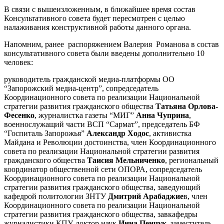
В связи с вышеизложенным, в ближайшее время состав
Консультативного совета будет пересмотрен с целью
налаживания конструктивной работы данного органа.
Напомним, ранее распоряжением Валерия Романова в состав
консультативного совета были введены дополнительно 10
человек:
руководитель гражданской медиа-платформы ОО
“Запорожский медиа-центр”, сопредседатель
Координационного совета по реализации Национальной
стратегии развития гражданского общества
Татьяна Орлова-
Фесенко
, журналистка газеты “МИГ”
Анна Чуприна
,
военнослужащий части ВСП “Сармат”, председатель БФ
“Госпиталь Запорожья”
Александр Ходос
, активистка
Майдана и Революции достоинства, член Координационного
совета по реализации Национальной стратегии развития
гражданского общества
Таисия Мельниченко
, региональный
координатор общественной сети ОПОРА, сопредседатель
Координационного совета по реализации Национальной
стратегии развития гражданского общества, заведующий
кафедрой политологии ЗНТУ
Дмитрий Арабаджие
в, член
Координационного совета по реализации Национальной
стратегии развития гражданского общества, завкафедры
журналистики КПУ, доктор наук
Инна Пенчук
, заместитель