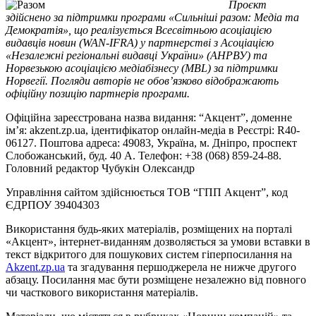
Проєкт
здійснено за підтримки програми «Сильніші разом: Медіа та
Демократія», що реалізується Всесвітньою асоціацією
видавців новин (WAN-IFRA) у партнерстві з Асоціацією
«Незалежні регіональні видавці України» (АНРВУ) та
Норвезькою асоціацією медіабізнесу (MBL) за підтримки
Норвегії. Погляди авторів не обов’язково відображають
офіційну позицію партнерів програми.
Офіційна зареєстрована назва видання: “Акцент”, доменне
ім’я: akzent.zp.ua, ідентифікатор онлайн-медіа в Реєстрі: R40-
06127. Поштова адреса: 49083, Україна, м. Дніпро, проспект
Слобожанський, буд. 40 А. Телефон: +38 (068) 859-24-88.
Головний редактор Чубукін Олександр
Управління сайтом здійснюється ТОВ “ГПП Акцент”, код
ЄДРПОУ 39404303
Використання будь-яких матеріалів, розміщених на порталі
«Акцент», інтернет-виданням дозволяється за умови вставки в
текст відкритого для пошукових систем гіперпосилання на
Akzent.zp.ua
та згадування першоджерела не нижче другого
абзацу. Посилання має бути розміщене незалежно від повного
чи часткового використання матеріалів.