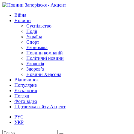
Війна
Новини
Суспільство
Події
Україна
Спорт
Економіка
Новини компаній
Політичні новини
Екологія
Здоров’я
Новини Херсона
Відпочинок
Популярне
Ексклюзив
Погляд
Фото-відео
Підтримка сайту Акцент
РУС
УКР