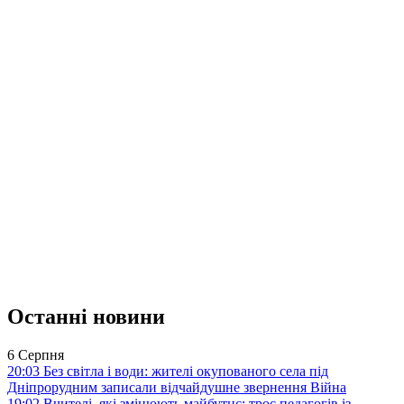
Останні новини
6 Серпня
20:03
Без світла і води: жителі окупованого села під
Дніпрорудним записали відчайдушне звернення
Війна
19:02
Вчителі, які змінюють майбутнє: троє педагогів із