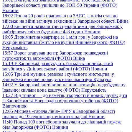
Запорізької області увійшли до ТОП-50 України (ФОТО)
Новини
18:02
Понад 20 років працював на ЗАЕС, а потім став до
війська: на війні загинув захисник із Запорізької області
Війна
17:00
Експерти назвали три сценарії зими для Запоріжжя: у
найгіршому світло буде лише 4–8 годин
Новини
16:05
Двокімнатна квартира за 1 млн грн: у Запоріжжі на
аукціон виставили житло на вулиці Вишневецького (ФОТО)
Нерухомість
15:57
Ворог атакував центр Запоріжжя: пошкоджені
гуртожиток та автомобілі (ФОТО)
Війна
15:19
У Запоріжжі розшукують батьків хлопчика, який
загубився у Дніпровському районі (ФОТО)
Новини
15:05
Три дні музики, ремесел і сучасного мистецтва: у
Запоріжжі вперше проведуть етносимпозіум
Культура
14:02
У Запоріжжі виставили на приватизацію недобудовану
їдальню: скільки вона коштує (ФОТО)
Нерухомість
13:27
Від тривог — до наметів, творчості й нових друзів: діти
із Запоріжжя та Енергодара відпочили у таборах (ФОТО)
Відпочинок
12:05
Місцева «гаряча лінія» ПФУ в Запорізькій області
працює до 19 серпня: що зміниться надалі
Новини
11:40
Понад 100 вогнеборців залучали до ліквідації пожеж
біля Запоріжжя (ФОТО)
Новини