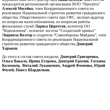
председателя региональной организации ВОО “Просвіта”
Алексей Мосейко
, член Координационного совета по
реализации Национальной стратегии развития гражданского
общества, Общественного совета при ГФС, эксперт-аудитор
по вопросам налогообложения, по вопросам работы
фискальных служб
Лариса Церетели
, волонтер ОО
“Відновлення”, психолог хостела “Солдатский привал”
Людмила Волтер
и создатель “Самообороны Майдана”, член
Координационного совета по реализации Национальной
стратегии развития гражданского общества
Дмитрий
Харьков
.
До этого в состав совета входили:
Дмитрий Григоренко,
Ольга Вакало, Ирина Егорова, Дмитрий Ерохин, Татьяна
Коломоец, Виталий Лукашевич, Андрей Фоменко, Юрий
Филей, Павел Шардилван.