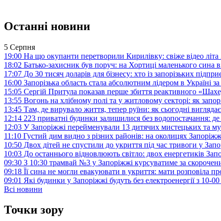
Останні новини
5 Серпня
19:00
На що окупанти перетворили Кирилівку: свіже відео літа
18:02
Батько-захисник був поруч: на Хортиці маленького сина 
17:07
До 30 тисяч доларів для бізнесу: хто із запорізьких під
16:00
Запорізька область стала абсолютним лідером в Україні з
15:05
Сергій Притула показав перше збиття реактивного «Шах
13:55
Вогонь на хлібному полі та у житловому секторі: як запо
13:45
Там, де вирувало життя, тепер руїни: як сьогодні вигля
12:14
223 приватні будинки залишилися без водопостачання: де
12:03
У Запоріжжі перейменували 13 дитячих мистецьких та м
11:10
Густий дим видно з різних районів: на околицях Запорі
10:50
Двох дітей не спустили до укриття під час тривоги у Зап
10:03
До останнього відновлюють світло: двох енергетиків За
09:30
З 10:30 трамвай №3 у Запоріжжі курсуватиме за скороч
09:18
Її сина не могли евакуювати в укриття: мати розповіла п
09:01
Які будинки у Запоріжжі будуть без електроенергії з 10-0
Всі новини
Точки зору