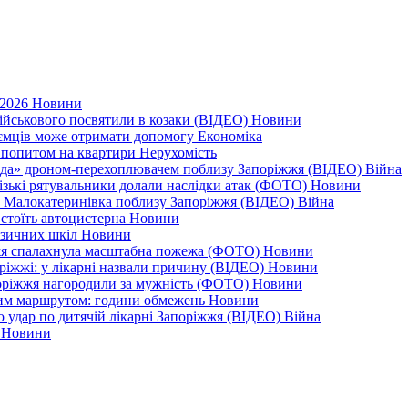
 2026
Новини
військового посвятили в козаки (ВІДЕО)
Новини
приємців може отримати допомогу
Економіка
а попитом на квартири
Нерухомість
еда» дроном-перехоплювачем поблизу Запоріжжя (ВІДЕО)
Війна
різькі рятувальники долали наслідки атак (ФОТО)
Новини
дає Малокатеринівка поблизу Запоріжжя (ВІДЕО)
Війна
 стоїть автоцистерна
Новини
узичних шкіл
Новини
жжя спалахнула масштабна пожежа (ФОТО)
Новини
оріжжі: у лікарні назвали причину (ВІДЕО)
Новини
поріжжя нагородили за мужність (ФОТО)
Новини
еним маршрутом: години обмежень
Новини
ро удар по дитячій лікарні Запоріжжя (ВІДЕО)
Війна
0
Новини