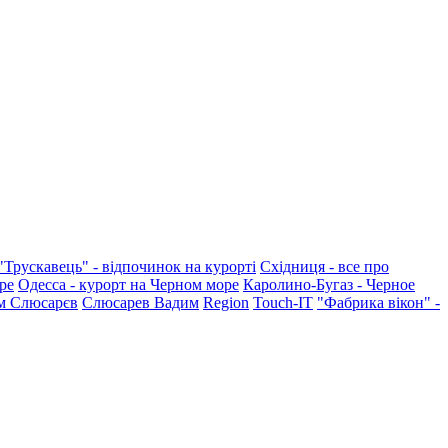
"Трускавець" - відпочинок на курорті
Східниця - все про
ре
Одесса - курорт на Черном море
Каролино-Бугаз - Черное
м Слюсарєв
Слюсарев Вадим
Region
Touch-IT
"Фабрика вікон" -