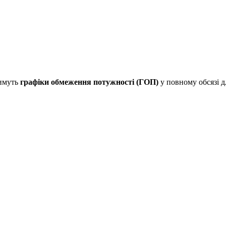
тимуть
графіки обмеження потужності (ГОП)
у повному обсязі 