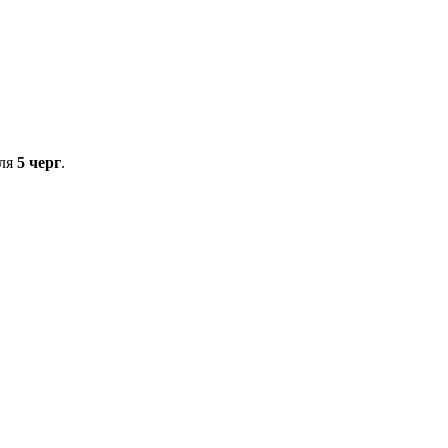
для
5 черг
.