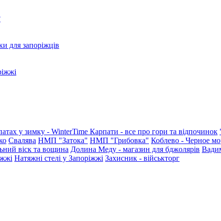
?
ки для запоріжців
ріжжі
патах у зимку - WinterTime
Карпати - все про гори та відпочинок
ко
Свалява
НМП "Затока"
НМП "Грибовка"
Коблево - Черное мо
ьний віск та вощина
Долина Меду - магазин для бджолярів
Вади
іжжі
Натяжні стелі у Запоріжжі
Захисник - військторг