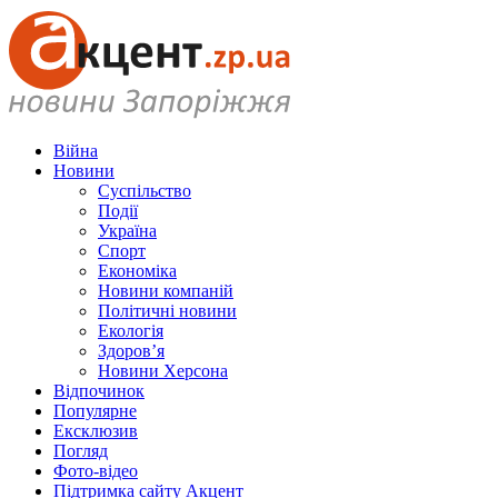
Війна
Новини
Суспільство
Події
Україна
Спорт
Економіка
Новини компаній
Політичні новини
Екологія
Здоров’я
Новини Херсона
Відпочинок
Популярне
Ексклюзив
Погляд
Фото-відео
Підтримка сайту Акцент