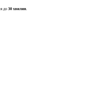
ня до
30 хвилин
.