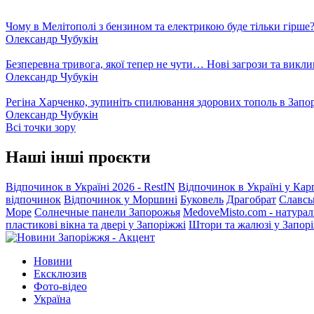
Чому в Мелітополі з бензином та електрикою буде тільки гірше
Олександр Чубукін
Безперевна тривога, якої тепер не чути… Нові загрози та викли
Олександр Чубукін
Регіна Харченко, зупиніть спилювання здорових тополь в Запо
Олександр Чубукін
Всі точки зору
Наші інші проєкти
Відпочинок в Україні 2026 - RestIN
Відпочинок в Україні у Кар
відпочинок
Відпочинок у Моршині
Буковель
Драгобрат
Славсь
Море
Солнечные панели Запорожья
MedoveMisto.com - натурал
пластикові вікна та двері у Запоріжжі
Штори та жалюзі у Запор
Новини
Ексклюзив
Фото-відео
Україна