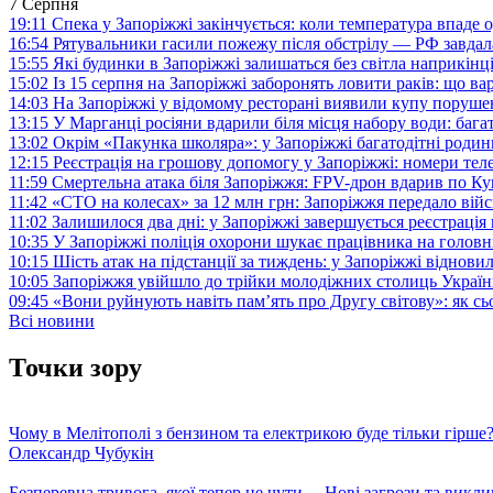
7 Серпня
19:11
Спека у Запоріжжі закінчується: коли температура впаде о
16:54
Рятувальники гасили пожежу після обстрілу — РФ завдал
15:55
Які будинки в Запоріжжі залишаться без світла наприкінц
15:02
Із 15 серпня на Запоріжжі заборонять ловити раків: що в
14:03
На Запоріжжі у відомому ресторані виявили купу поруш
13:15
У Марганці росіяни вдарили біля місця набору води: баг
13:02
Окрім «Пакунка школяра»: у Запоріжжі багатодітні роди
12:15
Реєстрація на грошову допомогу у Запоріжжі: номери те
11:59
Смертельна атака біля Запоріжжя: FPV-дрон вдарив по 
11:42
«СТО на колесах» за 12 млн грн: Запоріжжя передало ві
11:02
Залишилося два дні: у Запоріжжі завершується реєстрація
10:35
У Запоріжжі поліція охорони шукає працівника на голов
10:15
Шість атак на підстанції за тиждень: у Запоріжжі віднови
10:05
Запоріжжя увійшло до трійки молодіжних столиць Україн
09:45
«Вони руйнують навіть пам’ять про Другу світову»: як с
Всі новини
Точки зору
Чому в Мелітополі з бензином та електрикою буде тільки гірше
Олександр Чубукін
Безперевна тривога, якої тепер не чути… Нові загрози та викли