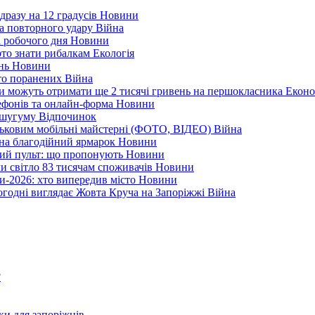
дразу на 12 градусів
Новини
а повторного удару
Війна
і робочого дня
Новини
арто знати рибалкам
Екологія
ень
Новини
ато поранених
Війна
ни можуть отримати ще 2 тисячі гривень на першокласника
Еконо
лефонів та онлайн-форма
Новини
Кушугуму
Відпочинок
йськовим мобільні майстерні (ФОТО, ВІДЕО)
Війна
 на благодійний ярмарок
Новини
ний пульт: що пропонують
Новини
ли світло 83 тисячам споживачів
Новини
и-2026: хто випередив місто
Новини
ьогодні виглядає Жовта Круча на Запоріжжі
Війна
?
ки для запоріжців