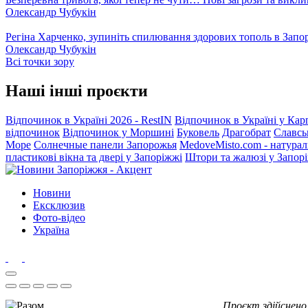
Олександр Чубукін
Регіна Харченко, зупиніть спилювання здорових тополь в Запо
Олександр Чубукін
Всі точки зору
Наші інші проєкти
Відпочинок в Україні 2026 - RestIN
Відпочинок в Україні у Кар
відпочинок
Відпочинок у Моршині
Буковель
Драгобрат
Славсь
Море
Солнечные панели Запорожья
MedoveMisto.com - натурал
пластикові вікна та двері у Запоріжжі
Штори та жалюзі у Запор
Новини
Ексклюзив
Фото-відео
Україна
Проєкт здійснено