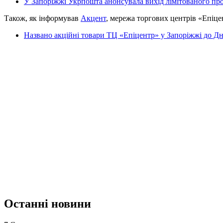
У Запоріжжі Укрпошта анонсувала вихід лімітованого п
Також, як інформував
Акцент
, мережа торгових центрів «Епіце
Названо акційні товари ТЦ «Епіцентр» у Запоріжжі до Д
Останні новини