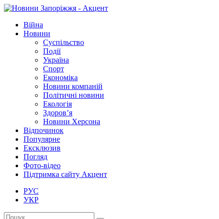
Війна
Новини
Суспільство
Події
Україна
Спорт
Економіка
Новини компаній
Політичні новини
Екологія
Здоров’я
Новини Херсона
Відпочинок
Популярне
Ексклюзив
Погляд
Фото-відео
Підтримка сайту Акцент
РУС
УКР