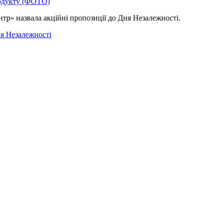
родукту (ФОТО)
нтр» назвала акційні пропозиції до Дня Незалежності.
ня Незалежності