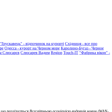
"Трускавець" - відпочинок на курорті
Східниця - все про
ре
Одесса - курорт на Черном море
Каролино-Бугаз - Черное
м Слюсарєв
Слюсарев Вадим
Region
Touch-IT
"Фабрика вікон" -
 що реалізується Всесвітньою асоціацією видавців новин (WAN-