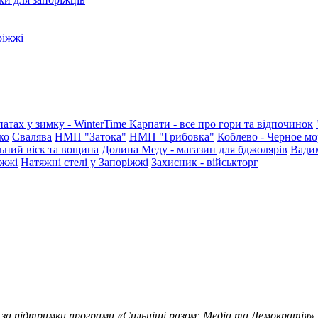
ріжжі
патах у зимку - WinterTime
Карпати - все про гори та відпочинок
ко
Свалява
НМП "Затока"
НМП "Грибовка"
Коблево - Черное мо
ьний віск та вощина
Долина Меду - магазин для бджолярів
Вади
іжжі
Натяжні стелі у Запоріжжі
Захисник - військторг
 за підтримки програми «Сильніші разом: Медіа та Демократія»,