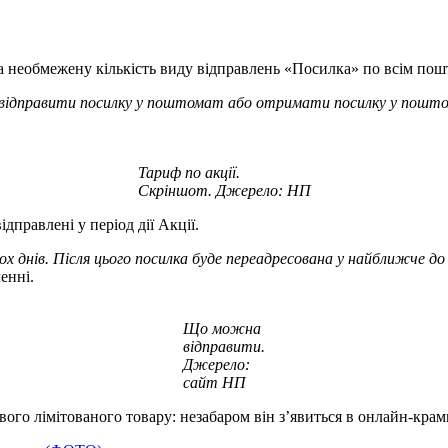
а необмежену кількість виду відправлень «Посилка» по всім пош
ції відправити посилку у поштомат або отримати посилку у пош
Тариф по акції.
Скріншот. Джерело: НП
дправлені у період дії Акції.
нів. Після цього посилка буде переадресована у найближче до 
енні.
Що можна
відправити.
Джерело:
сайт НП
вого лімітованого товару: незабаром він з’явиться в онлайн-кра