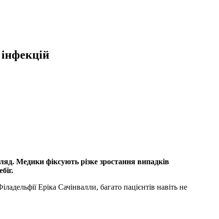
 інфекцій
гляд. Медики фіксують різке зростання випадків
біг.
ладельфії Еріка Сачінвалли, багато пацієнтів навіть не