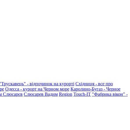
"Трускавець" - відпочинок на курорті
Східниця - все про
ре
Одесса - курорт на Черном море
Каролино-Бугаз - Черное
м Слюсарєв
Слюсарев Вадим
Region
Touch-IT
"Фабрика вікон" -