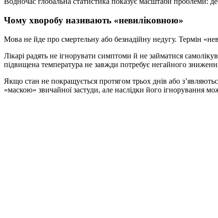
Водночас глобальна статистика показує масштаби проблеми: дес
Чому хворобу називають «невиліковною»
Мова не йде про смертельну або безнадійну недугу. Термін «не
Лікарі радять не ігнорувати симптоми й не займатися самолік
підвищена температура не завжди потребує негайного зниження,
Якщо стан не покращується протягом трьох днів або з’являють
«маскою» звичайної застуди, але наслідки його ігнорування мо