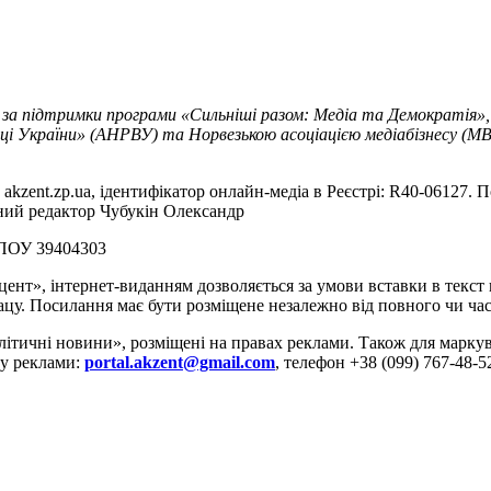
 за підтримки програми «Сильніші разом: Медіа та Демократія»,
ці України» (АНРВУ) та Норвезькою асоціацією медіабізнесу (MBL
akzent.zp.ua, ідентифікатор онлайн-медіа в Реєстрі: R40-06127. П
вний редактор Чубукін Олександр
РПОУ 39404303
цент», інтернет-виданням дозволяється за умови вставки в текс
цу. Посилання має бути розміщене незалежно від повного чи час
літичні новини», розміщені на правах реклами. Також для марк
ду реклами:
portal.akzent@gmail.com
, телефон +38 (099) 767-48-5