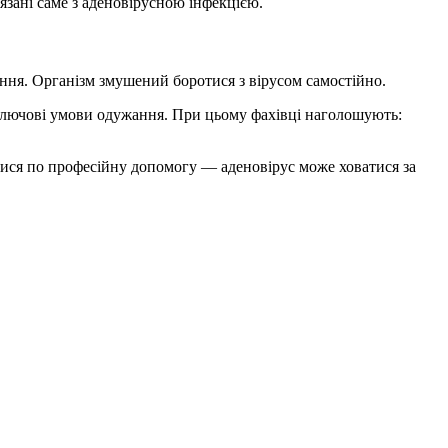
язані саме з аденовірусною інфекцією.
ання. Організм змушений боротися з вірусом самостійно.
 ключові умови одужання. При цьому фахівці наголошують:
тися по професійну допомогу — аденовірус може ховатися за