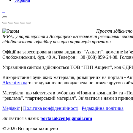
Україна
Проєкт здійснено
IFRA) у партнерстві з Асоціацією «Незалежні регіональні видав
відображають офіційну позицію партнерів програми.
Офіційна зареєстрована назва видання: “Акцент”, доменне ім’я: 
Слобожанський, буд. 40 А. Телефон: +38 (068) 859-24-88. Голо
Управління сайтом здійснюється ТОВ “ГПП Акцент”, код ЄД
Використання будь-яких матеріалів, розміщених на порталі «Ак
Akzent.zp.ua
та згадування першоджерела не нижче другого абза
Матеріали, що містяться в рубриках «Новини компаній» та «По
“реклама”, “партнерський матеріал”. Зв’язатися з нами з приво
Медіакіт
|
Політика конфіденційності
|
Редакційна політика
Зв’язатися з нами:
portal.akzent@gmail.com
© 2026 Всі права захищено