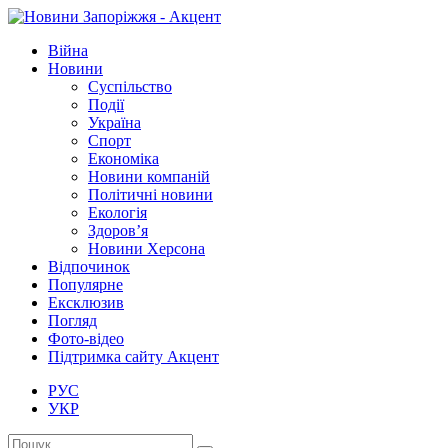
Війна
Новини
Суспільство
Події
Україна
Спорт
Економіка
Новини компаній
Політичні новини
Екологія
Здоров’я
Новини Херсона
Відпочинок
Популярне
Ексклюзив
Погляд
Фото-відео
Підтримка сайту Акцент
РУС
УКР