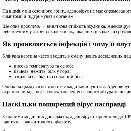
На відміну від сезонного грипу, аденовірус не має спрямовано
симптоми й підтримувати організм.
Ще одна проблема — виняткова стійкість збудника. Аденовірус з
небезпечним у дитячих колективах, лікарнях, школах та громад
Як проявляється інфекція і чому її пл
Клінічна картина часто вводить в оману навіть досвідчених па
висока температура та озноб;
кашель, нежить, біль у горлі;
загальна слабкість і головний біль.
Однак на цьому симптоми не завжди закінчуються. Аденовірус 
окремих випадках фіксують запалення сечового міхура та невро
Наскільки поширений вірус насправді
За даними медичних досліджень, аденовірус є причиною до 10% 
навіть не знаючи точного діагнозу.