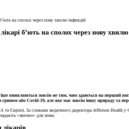
 б’ють на сполох через нову хвилю інфекцій
 лікарі б’ють на сполох через нову хвилю
частіше виявляються зовсім не тим, чим здаються на перший по
 грипом або Covid-19, але яке має зовсім іншу природу та пере
а Європі. За словами медичного директора Jefferson Health у Фі
глядають «звично» для зими.
 лікарів