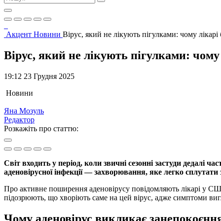
Акцент
Новини
Вірус, який не лікують пігулками: чому лікарі
Вірус, який не лікують пігулками: чому
19:12 23 Грудня 2025
Новини
Яна Мозуль
Редактор
Розкажіть про статтю:
Світ входить у період, коли звичні сезонні застуди дедалі 
аденовірусної інфекції — захворювання, яке легко сплутати з
Про активне поширення аденовірусу повідомляють лікарі у США т
підозрюють, що хворіють саме на цей вірус, адже симптоми ви
Чому аденовірус викликає занепокоєння