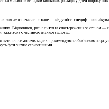
ятки мільйонів випадків кишкових розладів у дітей щороку пов’
виліковна» означає лише одне — відсутність специфічного лікув
уванням. Відпочинок, рясне пиття та спостереження за станом —
 адже вона є частиною імунної відповіді.
ся нетипові симптоми, медики рекомендують обов’язково зверну
жуть бути значно серйознішими.