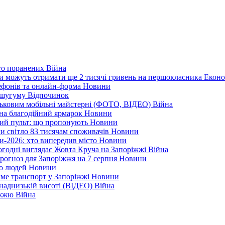
ато поранених
Війна
ни можуть отримати ще 2 тисячі гривень на першокласника
Еконо
лефонів та онлайн-форма
Новини
Кушугуму
Відпочинок
йськовим мобільні майстерні (ФОТО, ВІДЕО)
Війна
 на благодійний ярмарок
Новини
ний пульт: що пропонують
Новини
ли світло 83 тисячам споживачів
Новини
и-2026: хто випередив місто
Новини
ьогодні виглядає Жовта Круча на Запоріжжі
Війна
рогноз для Запоріжжя на 7 серпня
Новини
еро людей
Новини
тиме транспорт у Запоріжжі
Новини
наднизькій висоті (ВІДЕО)
Війна
ріжжю
Війна