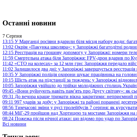
Останні новини
7 Серпня
13:15
У Марганці росіяни вдарили біля місця набору води: баг
13:02
Окрім «Пакунка школяра»: у Запоріжжі багатодітні роди
12:15
Реєстрація на грошову допомогу у Запоріжжі: номери те
11:59
Смертельна атака біля Запоріжжя: FPV-дрон вдарив по 
11:42
«СТО на колесах» за 12 млн грн: Запоріжжя передало ві
11:02
Залишилося два дні: у Запоріжжі завершується реєстрація
10:35
У Запоріжжі поліція охорони шукає працівника на голов
10:15
Шість атак на підстанції за тиждень: у Запоріжжі віднови
10:05
Запоріжжя увійшло до трійки молодіжних столиць Україн
09:45
«Вони руйнують навіть пам’ять про Другу світову»: як с
09:31
До вечора краще тримати вікна закритими: неприємний п
09:11
997 ударів за добу: у Запоріжжі та районі поранені десят
08:56
Тимчасові зміни у русі тролейбусів 7 серпня: як курсува
08:44
МіГ-29 пройшов над Хортицею та мостами Запоріжжя на 
08:24
Пожежа після нічної атаки: що відомо про удар по Запо
Всі новини
Точки зору