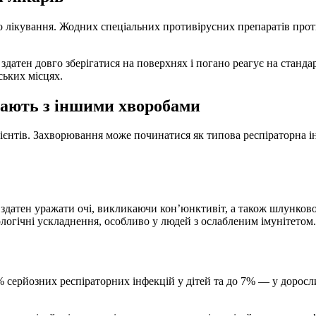
го лікування. Жодних спеціальних противірусних препаратів прот
датен довго зберігатися на поверхнях і погано реагує на стандар
ських місцях.
утають з іншими хворобами
цієнтів. Захворювання може починатися як типова респіраторна і
здатен уражати очі, викликаючи кон’юнктивіт, а також шлунков
логічні ускладнення, особливо у людей з ослабленим імунітетом.
серйозних респіраторних інфекцій у дітей та до 7% — у доросли