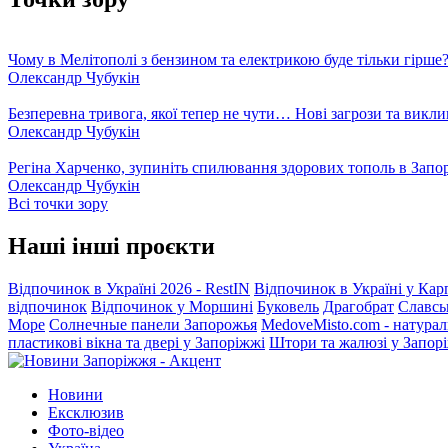
Чому в Мелітополі з бензином та електрикою буде тільки гірше
Олександр Чубукін
Безперевна тривога, якої тепер не чути… Нові загрози та викли
Олександр Чубукін
Регіна Харченко, зупиніть спилювання здорових тополь в Запо
Олександр Чубукін
Всі точки зору
Наші інші проєкти
Відпочинок в Україні 2026 - RestIN
Відпочинок в Україні у Кар
відпочинок
Відпочинок у Моршині
Буковель
Драгобрат
Славсь
Море
Солнечные панели Запорожья
MedoveMisto.com - натурал
пластикові вікна та двері у Запоріжжі
Штори та жалюзі у Запор
Новини
Ексклюзив
Фото-відео