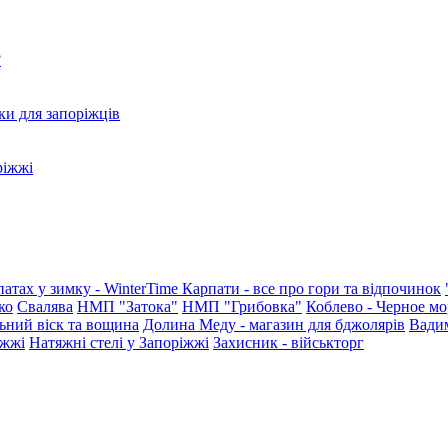
?
ки для запоріжців
ріжжі
патах у зимку - WinterTime
Карпати - все про гори та відпочинок
ко
Свалява
НМП "Затока"
НМП "Грибовка"
Коблево - Черное мо
ьний віск та вощина
Долина Меду - магазин для бджолярів
Вади
іжжі
Натяжні стелі у Запоріжжі
Захисник - військторг