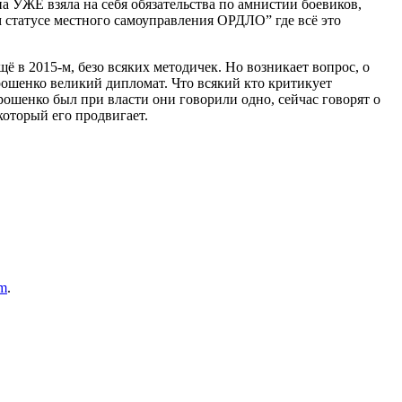
а УЖЕ взяла на себя обязательства по амнистии боевиков,
 статусе местного самоуправления ОРДЛО” где всё это
ё в 2015-м, безо всяких методичек. Но возникает вопрос, о
орошенко великий дипломат. Что всякий кто критикует
ошенко был при власти они говорили одно, сейчас говорят о
оторый его продвигает.
am
.