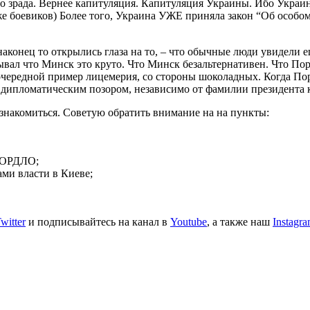
то зрада. Вернее капитуляция. Капитуляция Украины. Ибо Украин
же боевиков) Более того, Украина УЖЕ приняла закон “Об особом
аконец то открылись глаза на то, – что обычные люди увидели ещ
азывал что Минск это круто. Что Минск безальтернативен. Что П
очередной пример лицемерия, со стороны шоколадных. Когда Пор
 дипломатическим позором, независимо от фамилии президента к
накомиться. Советую обратить внимание на на пункты:
” ОРДЛО;
ми власти в Киеве;
witter
и подписывайтесь на канал в
Youtube
, а также наш
Instagr