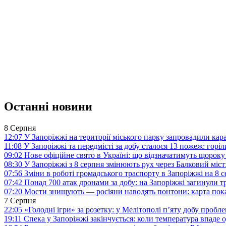
Останні новини
8 Серпня
12:07
У Запоріжжі на території міського парку запровадили ка
11:08
У Запоріжжі та передмісті за добу сталося 13 пожеж: горі
09:02
Нове офіційне свято в Україні: що відзначатимуть щороку
08:30
У Запоріжжі з 8 серпня змінюють рух через Балковий міст:
07:56
Зміни в роботі громадського траспорту в Запоріжжі на 8 
07:42
Понад 700 атак дронами за добу: на Запоріжжі загинули 
07:20
Мости знищують — росіяни наводять понтони: карта пока
7 Серпня
22:05
«Голодні ігри» за розетку: у Мелітополі п’яту добу пробл
19:11
Спека у Запоріжжі закінчується: коли температура впаде о