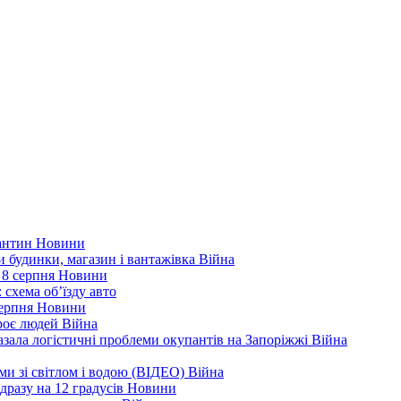
рантин
Новини
ли будинки, магазин і вантажівка
Війна
 8 серпня
Новини
 схема об’їзду
авто
серпня
Новини
троє людей
Війна
зала логістичні проблеми окупантів на Запоріжжі
Війна
еми зі світлом і водою (ВІДЕО)
Війна
дразу на 12 градусів
Новини