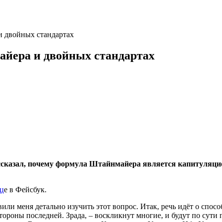
и двойных стандартах
йера и двойных стандартах
сказал, почему формула Штайнмайера является капитуляцией
иц
е в Фейсбук.
или меня детально изучить этот вопрос. Итак, речь идёт о спо
 стороны последней. Зрада, – воскликнут многие, и будут по сут