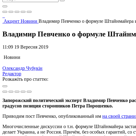
Акцент
Новини
Владимир Певченко о формуле Штайнмайера 
Владимир Певченко о формуле Штайнма
11:09 19 Вересня 2019
Новини
Олександр Чубукін
Редактор
Розкажіть про статтю:
Запорожский политический эксперт Владимир Певченко рас
градусов позиция сторонников Петра Порошенко.
Приводим пост Певченко, опубликованный им
на своей стран
Многочисленные дискуссии о т.н. формуле Штайнмайера застав
делает Украина, а не Россия. Причём, без особых гарантий, со