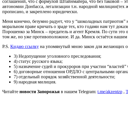
соглашений, что с формулой Штайнмайера, что без таковой – э
автономии Донбасса, легализации т.н. народной милиции(тех 
прописано, и закреплено юридически.
Меня конечно, безумно радует, что у “шоколадных патриотов” н
моральном праве кричать о зраде тех, кто годами нам тут док
Порошенко за Минск – предатель и агент Кремля. По сути это 
том же, но уже противоположное. И да. Минск остаётся нашим
P.S.
Кидаю ссылку
на упомянутый мною закон для желающих оз
3) Недопущение уголовного преследования;
4) статус русского языка;
5) назначение судей и прокуроров при участии “властей
6) договорные отношения ОРДЛО с центральными органа
7) отдельный порядок хозяйственной деятельности;
9) народная милиция.
Читайте
новости Запорожья
в нашем Telegram:
t.me/akzentzp
,
T