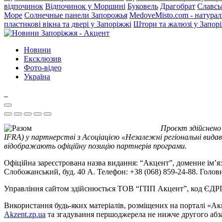
відпочинок
Відпочинок у Моршині
Буковель
Драгобрат
Славсь
Море
Солнечные панели Запорожья
MedoveMisto.com - натурал
пластикові вікна та двері у Запоріжжі
Штори та жалюзі у Запор
Новини
Ексклюзив
Фото-відео
Україна
Проєкт здійснено
IFRA) у партнерстві з Асоціацією «Незалежні регіональні видав
відображають офіційну позицію партнерів програми.
Офіційна зареєстрована назва видання: “Акцент”, доменне ім’я: 
Слобожанський, буд. 40 А. Телефон: +38 (068) 859-24-88. Голо
Управління сайтом здійснюється ТОВ “ГПП Акцент”, код ЄД
Використання будь-яких матеріалів, розміщених на порталі «Ак
Akzent.zp.ua
та згадування першоджерела не нижче другого абза