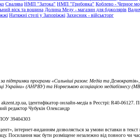
ко
Свалява
НМП "Затока"
НМП "Грибовка"
Коблево - Черное мо
ьний віск та вощина
Долина Меду - магазин для бджолярів
Вади
іжжі
Натяжні стелі у Запоріжжі
Захисник - військторг
 за підтримки програми «Сильніші разом: Медіа та Демократія»,
ці України» (АНРВУ) та Норвезькою асоціацією медіабізнесу (MBL
akzent.zp.ua, ідентифікатор онлайн-медіа в Реєстрі: R40-06127. П
вний редактор Чубукін Олександр
РПОУ 39404303
цент», інтернет-виданням дозволяється за умови вставки в текс
цу. Посилання має бути розміщене незалежно від повного чи час