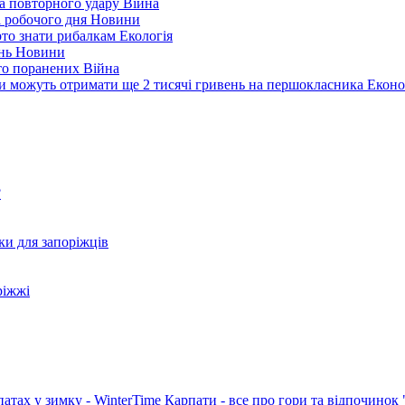
а повторного удару
Війна
і робочого дня
Новини
арто знати рибалкам
Екологія
ень
Новини
ато поранених
Війна
ни можуть отримати ще 2 тисячі гривень на першокласника
Еконо
?
ки для запоріжців
ріжжі
патах у зимку - WinterTime
Карпати - все про гори та відпочинок