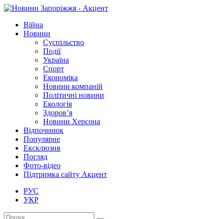
Війна
Новини
Суспільство
Події
Україна
Спорт
Економіка
Новини компаній
Політичні новини
Екологія
Здоров’я
Новини Херсона
Відпочинок
Популярне
Ексклюзив
Погляд
Фото-відео
Підтримка сайту Акцент
РУС
УКР