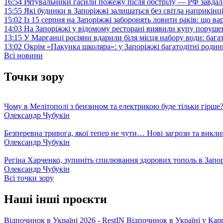
16:54
Рятувальники гасили пожежу після обстрілу — РФ завдал
15:55
Які будинки в Запоріжжі залишаться без світла наприкінц
15:02
Із 15 серпня на Запоріжжі заборонять ловити раків: що в
14:03
На Запоріжжі у відомому ресторані виявили купу поруш
13:15
У Марганці росіяни вдарили біля місця набору води: баг
13:02
Окрім «Пакунка школяра»: у Запоріжжі багатодітні роди
Всі новини
Точки зору
Чому в Мелітополі з бензином та електрикою буде тільки гірше
Олександр Чубукін
Безперевна тривога, якої тепер не чути… Нові загрози та викли
Олександр Чубукін
Регіна Харченко, зупиніть спилювання здорових тополь в Запо
Олександр Чубукін
Всі точки зору
Наші інші проєкти
Відпочинок в Україні 2026 - RestIN
Відпочинок в Україні у Кар