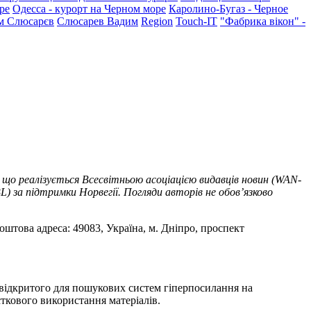
ре
Одесса - курорт на Черном море
Каролино-Бугаз - Черное
м Слюсарєв
Слюсарев Вадим
Region
Touch-IT
"Фабрика вікон" -
 що реалізується Всесвітньою асоціацією видавців новин (WAN-
) за підтримки Норвегії. Погляди авторів не обов’язково
оштова адреса: 49083, Україна, м. Дніпро, проспект
т відкритого для пошукових систем гіперпосилання на
ткового використання матеріалів.