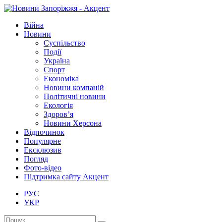
Війна
Новини
Суспільство
Події
Україна
Спорт
Економіка
Новини компаній
Політичні новини
Екологія
Здоров’я
Новини Херсона
Відпочинок
Популярне
Ексклюзив
Погляд
Фото-відео
Підтримка сайту Акцент
РУС
УКР