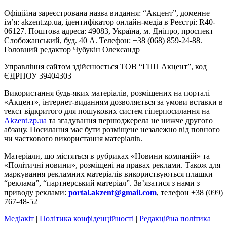
Офіційна зареєстрована назва видання: “Акцент”, доменне
ім’я: akzent.zp.ua, ідентифікатор онлайн-медіа в Реєстрі: R40-
06127. Поштова адреса: 49083, Україна, м. Дніпро, проспект
Слобожанський, буд. 40 А. Телефон: +38 (068) 859-24-88.
Головний редактор Чубукін Олександр
Управління сайтом здійснюється ТОВ “ГПП Акцент”, код
ЄДРПОУ 39404303
Використання будь-яких матеріалів, розміщених на порталі
«Акцент», інтернет-виданням дозволяється за умови вставки в
текст відкритого для пошукових систем гіперпосилання на
Akzent.zp.ua
та згадування першоджерела не нижче другого
абзацу. Посилання має бути розміщене незалежно від повного
чи часткового використання матеріалів.
Матеріали, що містяться в рубриках «Новини компаній» та
«Політичні новини», розміщені на правах реклами. Також для
маркування рекламних матеріалів використвуються плашки
“реклама”, “партнерський матеріал”. Зв’язатися з нами з
приводу реклами:
portal.akzent@gmail.com
, телефон +38 (099)
767-48-52
Медіакіт
|
Політика конфіденційності
|
Редакційна політика