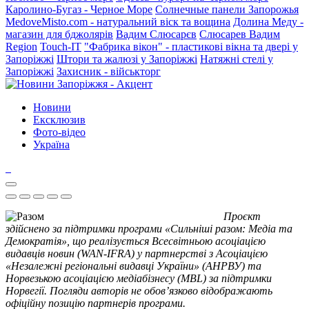
Каролино-Бугаз - Черное Море
Солнечные панели Запорожья
MedoveMisto.com - натуральний віск та вощина
Долина Меду -
магазин для бджолярів
Вадим Слюсарєв
Слюсарев Вадим
Region
Touch-IT
"Фабрика вікон" - пластикові вікна та двері у
Запоріжжі
Штори та жалюзі у Запоріжжі
Натяжні стелі у
Запоріжжі
Захисник - військторг
Новини
Ексклюзив
Фото-відео
Україна
Проєкт
здійснено за підтримки програми «Сильніші разом: Медіа та
Демократія», що реалізується Всесвітньою асоціацією
видавців новин (WAN-IFRA) у партнерстві з Асоціацією
«Незалежні регіональні видавці України» (АНРВУ) та
Норвезькою асоціацією медіабізнесу (MBL) за підтримки
Норвегії. Погляди авторів не обов’язково відображають
офіційну позицію партнерів програми.