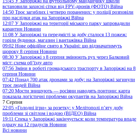
15:45
У Запоріжжі на футбольному майданчику школи
встановили захисні сітки від FPV-дронів (ФОТО)
Війна
14:50
Троє загиблих і четверо поранених: у поліції розповіли
про наслідки атак на Запоріжжі
Війна
12:07
У Запоріжжі на території міського парку запровадили
карантин
Новини
11:08
У Запоріжжі та передмісті за добу сталося 13 пожеж:
горіли будинки, магазин і вантажівка
Війна
09:02
Нове офіційне свято в Україні: що відзначатимуть
щороку 8 серпня
Новини
08:30
У Запоріжжі з 8 серпня змінюють рух через Балковий
міст: схема об’їзду
авто
07:56
Зміни в роботі громадського траспорту в Запоріжжі на 8
серпня
Новини
07:42
Понад 700 атак дронами за добу: на Запоріжжі загинули
троє людей
Війна
07:20
Мости знищують — росіяни наводять понтони: карта
показала логістичні проблеми окупантів на Запоріжжі
Війна
7 Серпня
22:05
«Голодні ігри» за розетку: у Мелітополі п’яту добу
проблеми зі світлом і водою (ВІДЕО)
Війна
19:11
Спека у Запоріжжі закінчується: коли температура впаде
одразу на 12 градусів
Новини
Всі новини