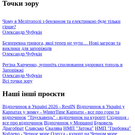
Точки зору
Чому в Мелітополі з бензином та електрикою буде тільки
гірше?
Олександр Чубукін
Безперевна тривога, якої тепер не чути… Нові загрози та
виклики для запоріжців
Олександр Чубукін
Регіна Харченко, зупиніть спилювання здорових тополь в
Запоріжжі
Олександр Чубукін
Всі точки зору
Наші інші проєкти
Відпочинок в Україні 2026 - RestIN
Відпочинок в Україні у
Карпатах у зимку - WinterTime
Карпати - все про гори та
відпочинок
"Трускавець" - відпочинок на курорті
Східниця -
все про відпочинок
Відпочинок у Моршині
Буковель
Драгобрат
Славсько
Свалява
НМП "Затока"
НМП "Грибовка"
Коблево - Черное море
Одесса - курорт на Черном море