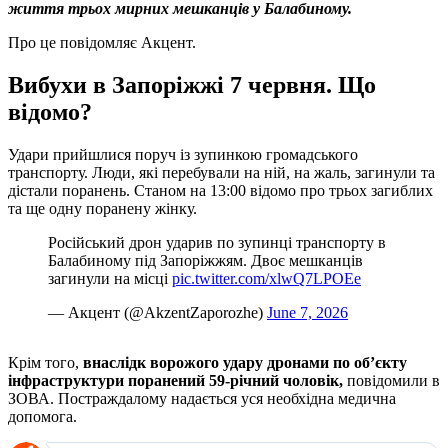
життя трьох мирних мешканців у Балабиному.
Про це повідомляє Акцент.
Вибухи в Запоріжжі 7 червня. Що
відомо?
Удари прийшлися поруч із зупинкою громадського
транспорту. Люди, які перебували на ній, на жаль, загинули та
дістали поранень. Станом на 13:00 відомо про трьох загиблих
та ще одну поранену жінку.
Російський дрон ударив по зупинці транспорту в
Балабиному під Запоріжжям. Двоє мешканців
загинули на місці
pic.twitter.com/xlwQ7LPOEe
— Акцент (@AkzentZaporozhe)
June 7, 2026
Крім того,
внаслідк ворожого удару дронами по обʼєкту
інфраструктури поранений 59-річний чоловік,
повідомили в
ЗОВА. Постраждалому надається уся необхідна медична
допомога.