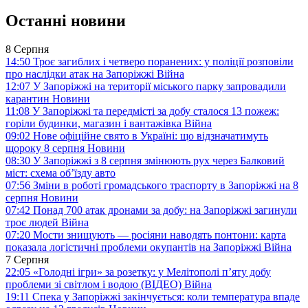
Останні новини
8 Серпня
14:50
Троє загиблих і четверо поранених: у поліції розповіли
про наслідки атак на Запоріжжі
Війна
12:07
У Запоріжжі на території міського парку запровадили
карантин
Новини
11:08
У Запоріжжі та передмісті за добу сталося 13 пожеж:
горіли будинки, магазин і вантажівка
Війна
09:02
Нове офіційне свято в Україні: що відзначатимуть
щороку 8 серпня
Новини
08:30
У Запоріжжі з 8 серпня змінюють рух через Балковий
міст: схема об’їзду
авто
07:56
Зміни в роботі громадського траспорту в Запоріжжі на 8
серпня
Новини
07:42
Понад 700 атак дронами за добу: на Запоріжжі загинули
троє людей
Війна
07:20
Мости знищують — росіяни наводять понтони: карта
показала логістичні проблеми окупантів на Запоріжжі
Війна
7 Серпня
22:05
«Голодні ігри» за розетку: у Мелітополі п’яту добу
проблеми зі світлом і водою (ВІДЕО)
Війна
19:11
Спека у Запоріжжі закінчується: коли температура впаде