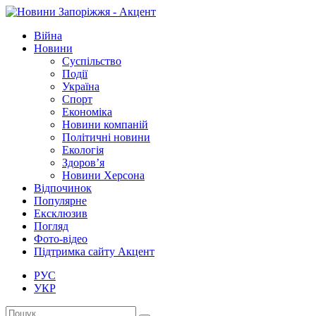
Війна
Новини
Суспільство
Події
Україна
Спорт
Економіка
Новини компаній
Політичні новини
Екологія
Здоров’я
Новини Херсона
Відпочинок
Популярне
Ексклюзив
Погляд
Фото-відео
Підтримка сайту Акцент
РУС
УКР