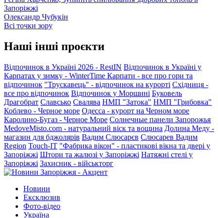
Запоріжжі
Олександр Чубукін
Всі точки зору
Наші інші проєкти
Відпочинок в Україні 2026 - RestIN
Відпочинок в Україні у
Карпатах у зимку - WinterTime
Карпати - все про гори та
відпочинок
"Трускавець" - відпочинок на курорті
Східниця -
все про відпочинок
Відпочинок у Моршині
Буковель
Драгобрат
Славсько
Свалява
НМП "Затока"
НМП "Грибовка"
Коблево - Черное море
Одесса - курорт на Черном море
Каролино-Бугаз - Черное Море
Солнечные панели Запорожья
MedoveMisto.com - натуральний віск та вощина
Долина Меду -
магазин для бджолярів
Вадим Слюсарєв
Слюсарев Вадим
Region
Touch-IT
"Фабрика вікон" - пластикові вікна та двері у
Запоріжжі
Штори та жалюзі у Запоріжжі
Натяжні стелі у
Запоріжжі
Захисник - військторг
Новини
Ексклюзив
Фото-відео
Україна