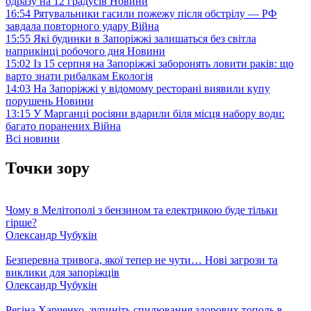
одразу на 12 градусів
Новини
16:54
Рятувальники гасили пожежу після обстрілу — РФ
завдала повторного удару
Війна
15:55
Які будинки в Запоріжжі залишаться без світла
наприкінці робочого дня
Новини
15:02
Із 15 серпня на Запоріжжі заборонять ловити раків: що
варто знати рибалкам
Екологія
14:03
На Запоріжжі у відомому ресторані виявили купу
порушень
Новини
13:15
У Марганці росіяни вдарили біля місця набору води:
багато поранених
Війна
Всі новини
Точки зору
Чому в Мелітополі з бензином та електрикою буде тільки
гірше?
Олександр Чубукін
Безперевна тривога, якої тепер не чути… Нові загрози та
виклики для запоріжців
Олександр Чубукін
Регіна Харченко, зупиніть спилювання здорових тополь в