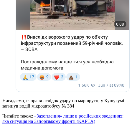
Нагадаємо, вчора внаслідок удару по маршрутці у Кушугумі
загинув водій мікроавтобусу № 384
Читайте також:
«Захоплення» лише в російських зведеннях:
яка ситуація на Запорізькому фронті (КАРТА)