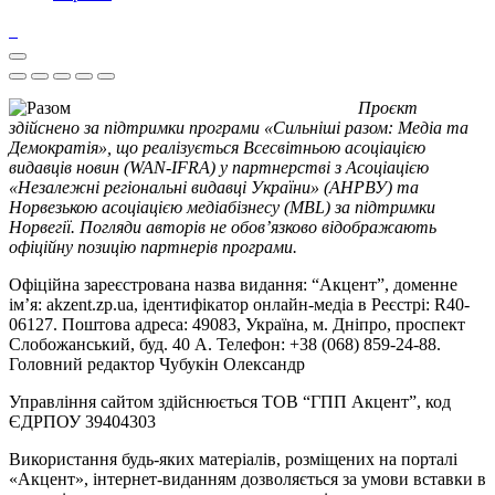
Проєкт
здійснено за підтримки програми «Сильніші разом: Медіа та
Демократія», що реалізується Всесвітньою асоціацією
видавців новин (WAN-IFRA) у партнерстві з Асоціацією
«Незалежні регіональні видавці України» (АНРВУ) та
Норвезькою асоціацією медіабізнесу (MBL) за підтримки
Норвегії. Погляди авторів не обов’язково відображають
офіційну позицію партнерів програми.
Офіційна зареєстрована назва видання: “Акцент”, доменне
ім’я: akzent.zp.ua, ідентифікатор онлайн-медіа в Реєстрі: R40-
06127. Поштова адреса: 49083, Україна, м. Дніпро, проспект
Слобожанський, буд. 40 А. Телефон: +38 (068) 859-24-88.
Головний редактор Чубукін Олександр
Управління сайтом здійснюється ТОВ “ГПП Акцент”, код
ЄДРПОУ 39404303
Використання будь-яких матеріалів, розміщених на порталі
«Акцент», інтернет-виданням дозволяється за умови вставки в