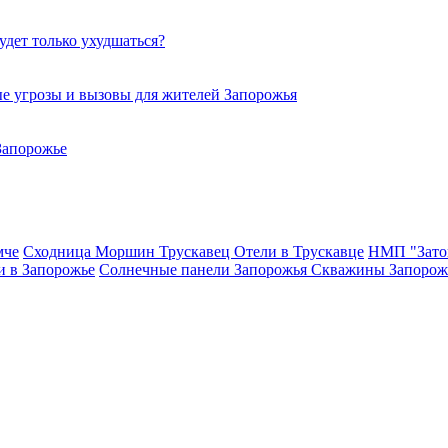
удет только ухудшаться?
е угрозы и вызовы для жителей Запорожья
Запорожье
мче
Сходница
Моршин
Трускавец
Отели в Трускавце
НМП "Зато
и в Запорожье
Солнечные панели Запорожья
Скважины Запорож