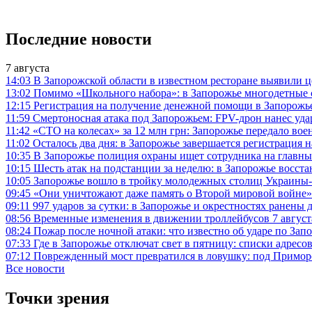
Последние новости
7 августа
14:03
В Запорожской области в известном ресторане выявили 
13:02
Помимо «Школьного набора»: в Запорожье многодетные с
12:15
Регистрация на получение денежной помощи в Запорожье
11:59
Смертоносная атака под Запорожьем: FPV-дрон нанес уд
11:42
«СТО на колесах» за 12 млн грн: Запорожье передало 
11:02
Осталось два дня: в Запорожье завершается регистрация 
10:35
В Запорожье полиция охраны ищет сотрудника на главны
10:15
Шесть атак на подстанции за неделю: в Запорожье восст
10:05
Запорожье вошло в тройку молодежных столиц Украины-2
09:45
«Они уничтожают даже память о Второй мировой войне»:
09:11
997 ударов за сутки: в Запорожье и окрестностях ранены 
08:56
Временные изменения в движении троллейбусов 7 августа
08:24
Пожар после ночной атаки: что известно об ударе по За
07:33
Где в Запорожье отключат свет в пятницу: списки адресо
07:12
Поврежденный мост превратился в ловушку: под Примор
Все новости
Точки зрения