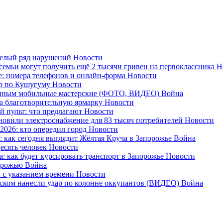
целый ряд нарушений
Новости
емьи могут получить ещё 2 тысячи гривен на первоклассника
Н
: номера телефонов и онлайн-форма
Новости
ар по Кушугуму
Новости
военным мобильные мастерские (ФОТО, ВИДЕО)
Война
на благотворительную ярмарку
Новости
й пульт: что предлагают
Новости
ановили электроснабжение для 83 тысяч потребителей
Новости
026: кто опередил город
Новости
 как сегодня выглядит Жёлтая Круча в Запорожье
Война
десять человек
Новости
: как будет курсировать транспорт в Запорожье
Новости
порожью
Война
в с указанием времени
Новости
ском нанесли удар по колонне оккупантов (ВИДЕО)
Война