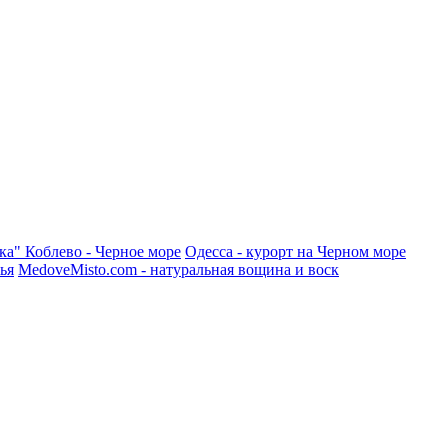
ка"
Коблево - Черное море
Одесса - курорт на Черном море
ья
MedoveMisto.com - натуральная вощина и воск