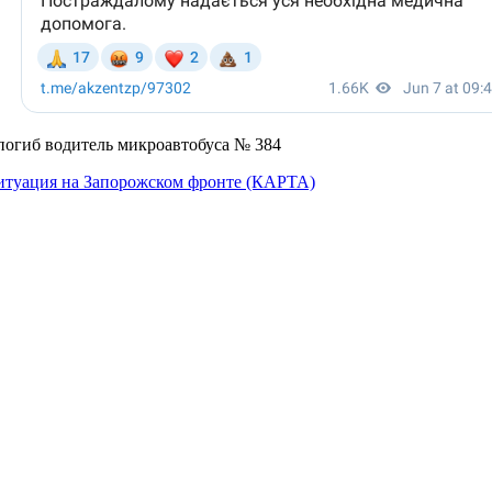
 погиб водитель микроавтобуса № 384
 ситуация на Запорожском фронте (КАРТА)