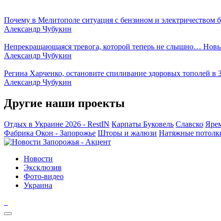
Почему в Мелитополе ситуация с бензином и электричеством б
Александр Чубукин
Непрекращающаяся тревога, которой теперь не слышно… Новы
Александр Чубукин
Регина Харченко, остановите спиливание здоровых тополей в 
Александр Чубукин
Другие наши проекты
Отдых в Украине 2026 - RestIN
Карпаты
Буковель
Славско
Яре
Фабрика Окон - Запорожье
Шторы и жалюзи
Натяжные потолк
Новости
Эксклюзив
Фото-видео
Украина