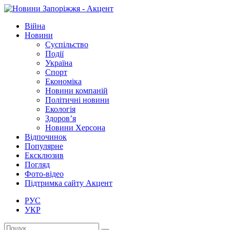
Війна
Новини
Суспільство
Події
Україна
Спорт
Економіка
Новини компаній
Політичні новини
Екологія
Здоров’я
Новини Херсона
Відпочинок
Популярне
Ексклюзив
Погляд
Фото-відео
Підтримка сайту Акцент
РУС
УКР