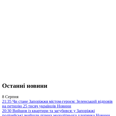
Останні новини
8 Серпня
21:35
Чи стане Запоріжжя містом-героєм: Зеленський відповів
на петицію 25 тисяч українців
Новини
20:30
Вийшов із квартири та загубився: у Запоріжжі
поліцейські знайшли рідних малолітнього хлопчика
Новини