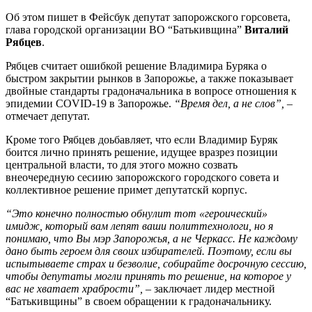
Об этом пишет в Фейсбук депутат запорожского горсовета,
глава городской организации ВО “Батькивщина”
Виталий
Рябцев
.
Рябцев считает ошибкой решение Владимира Буряка о
быстром закрытии рынков в Запорожье, а также показывает
двойные стандарты градоначальника в вопросе отношения к
эпидемии COVID-19 в Запорожье.
“Время дел, а не слов”,
–
отмечает депутат.
Кроме того Рябцев доьбавляет, что если Владимир Буряк
боится лично принять решение, идущее вразрез позиции
центральной власти, то для этого можно созвать
внеочередную сесиию запорожского городского совета и
коллективное решение примет депутатскй корпус.
“Это конечно полностью обнулит тот «героический»
имидж, который вам лепят ваши политтехнологи, но я
понимаю, что Вы мэр Запорожья, а не Черкасс. Не каждому
дано быть героем для своих избирателей. Поэтому, если вы
испытываете страх и безволие, собирайте досрочную сессию,
чтобы депутаты могли принять то решение, на которое у
вас не хватает храбрости”,
– заключает лидер местной
“Батькивщины” в своем обращении к градоначальнику.