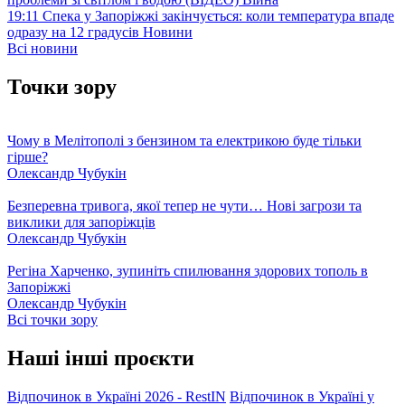
19:11
Спека у Запоріжжі закінчується: коли температура впаде
одразу на 12 градусів
Новини
Всі новини
Точки зору
Чому в Мелітополі з бензином та електрикою буде тільки
гірше?
Олександр Чубукін
Безперевна тривога, якої тепер не чути… Нові загрози та
виклики для запоріжців
Олександр Чубукін
Регіна Харченко, зупиніть спилювання здорових тополь в
Запоріжжі
Олександр Чубукін
Всі точки зору
Наші інші проєкти
Відпочинок в Україні 2026 - RestIN
Відпочинок в Україні у