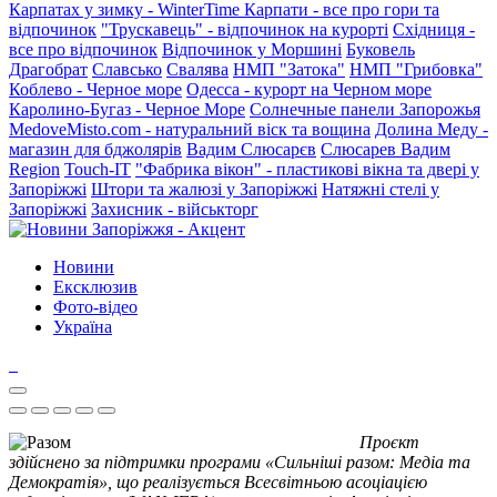
Карпатах у зимку - WinterTime
Карпати - все про гори та
відпочинок
"Трускавець" - відпочинок на курорті
Східниця -
все про відпочинок
Відпочинок у Моршині
Буковель
Драгобрат
Славсько
Свалява
НМП "Затока"
НМП "Грибовка"
Коблево - Черное море
Одесса - курорт на Черном море
Каролино-Бугаз - Черное Море
Солнечные панели Запорожья
MedoveMisto.com - натуральний віск та вощина
Долина Меду -
магазин для бджолярів
Вадим Слюсарєв
Слюсарев Вадим
Region
Touch-IT
"Фабрика вікон" - пластикові вікна та двері у
Запоріжжі
Штори та жалюзі у Запоріжжі
Натяжні стелі у
Запоріжжі
Захисник - військторг
Новини
Ексклюзив
Фото-відео
Україна
Проєкт
здійснено за підтримки програми «Сильніші разом: Медіа та
Демократія», що реалізується Всесвітньою асоціацією