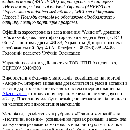
видавців новин (WAN-IFRA) у партнерстві з Асоціацією
«Незалежні регіональні видавці України» (АНРВУ) та
Норвезькою асоціацією медіабізнесу (MBL) за підтримки
Норвегії. Погляди авторів не обов’язково відображають
офіційну позицію партнерів програми.
Офіційна зареєстрована назва видання: “Акцент”, доменне
ім’я: akzent.zp.ua, ідентифікатор онлайн-медіа в Реєстрі: R40-
06127. Поштова адреса: 49083, Україна, м. Дніпро, проспект
Слобожанський, буд. 40 А. Телефон: +38 (068) 859-24-88.
Головний редактор Чубукін Олександр
Управління сайтом здійснюється ТОВ “ГПП Акцент”, код
ЄДРПОУ 39404303
Використання будь-яких матеріалів, розміщених на порталі
«Акцент», інтернет-виданням дозволяється за умови вставки в
текст відкритого для пошукових систем гіперпосилання на
Akzent.zp.ua
та згадування першоджерела не нижче другого
абзацу. Посилання має бути розміщене незалежно від повного
чи часткового використання матеріалів.
Матеріали, що містяться в рубриках «Новини компаній» та
«Політичні новини», розміщені на правах реклами. Також для
маркування рекламних матеріалів використвуються плашки
“реклама”, “партнерський матеріал”. Зв’язатися з нами з