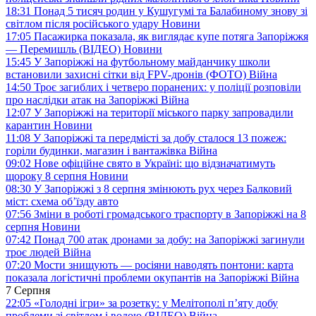
18:31
Понад 5 тисяч родин у Кушугумі та Балабиному знову зі
світлом після російського удару
Новини
17:05
Пасажирка показала, як виглядає купе потяга Запоріжжя
— Перемишль (ВІДЕО)
Новини
15:45
У Запоріжжі на футбольному майданчику школи
встановили захисні сітки від FPV-дронів (ФОТО)
Війна
14:50
Троє загиблих і четверо поранених: у поліції розповіли
про наслідки атак на Запоріжжі
Війна
12:07
У Запоріжжі на території міського парку запровадили
карантин
Новини
11:08
У Запоріжжі та передмісті за добу сталося 13 пожеж:
горіли будинки, магазин і вантажівка
Війна
09:02
Нове офіційне свято в Україні: що відзначатимуть
щороку 8 серпня
Новини
08:30
У Запоріжжі з 8 серпня змінюють рух через Балковий
міст: схема об’їзду
авто
07:56
Зміни в роботі громадського траспорту в Запоріжжі на 8
серпня
Новини
07:42
Понад 700 атак дронами за добу: на Запоріжжі загинули
троє людей
Війна
07:20
Мости знищують — росіяни наводять понтони: карта
показала логістичні проблеми окупантів на Запоріжжі
Війна
7 Серпня
22:05
«Голодні ігри» за розетку: у Мелітополі п’яту добу
проблеми зі світлом і водою (ВІДЕО)
Війна