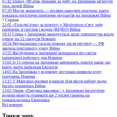
07:42
Понад 700 атак дронами за добу: на Запоріжжі загинули
троє людей
Війна
07:20
Мости знищують — росіяни наводять понтони: карта
показала логістичні проблеми окупантів на Запоріжжі
Війна
7 Серпня
22:05
«Голодні ігри» за розетку: у Мелітополі п’яту добу
проблеми зі світлом і водою (ВІДЕО)
Війна
19:11
Спека у Запоріжжі закінчується: коли температура впаде
одразу на 12 градусів
Новини
16:54
Рятувальники гасили пожежу після обстрілу — РФ
завдала повторного удару
Війна
15:55
Які будинки в Запоріжжі залишаться без світла
наприкінці робочого дня
Новини
15:02
Із 15 серпня на Запоріжжі заборонять ловити раків: що
варто знати рибалкам
Екологія
14:03
На Запоріжжі у відомому ресторані виявили купу
порушень
Новини
13:15
У Марганці росіяни вдарили біля місця набору води:
багато поранених
Війна
13:02
Окрім «Пакунка школяра»: у Запоріжжі багатодітні
родини можуть отримати ще 2 тисячі гривень на
першокласника
Економіка
Всі новини
Точки зору