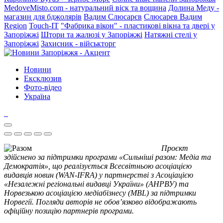
MedoveMisto.com - натуральний віск та вощина
Долина Меду -
магазин для бджолярів
Вадим Слюсарєв
Слюсарев Вадим
Region
Touch-IT
"Фабрика вікон" - пластикові вікна та двері у
Запоріжжі
Штори та жалюзі у Запоріжжі
Натяжні стелі у
Запоріжжі
Захисник - військторг
Новини
Ексклюзив
Фото-відео
Україна
Проєкт
здійснено за підтримки програми «Сильніші разом: Медіа та
Демократія», що реалізується Всесвітньою асоціацією
видавців новин (WAN-IFRA) у партнерстві з Асоціацією
«Незалежні регіональні видавці України» (АНРВУ) та
Норвезькою асоціацією медіабізнесу (MBL) за підтримки
Норвегії. Погляди авторів не обов’язково відображають
офіційну позицію партнерів програми.