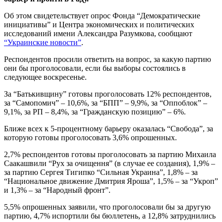
Об этом свидетельствует опрос Фонда “Демократические
инициативы” и Центра экономических и политических
исследований имени Александра Разумкова, сообщают
“Украинские новости”
.
Респондентов просили ответить на вопрос, за какую партию
они бы проголосовали, если бы выборы состоялись в
следующее воскресенье.
За “Батькивщину” готовы проголосовать 12% респондентов,
за “Самопомич” – 10,6%, за “БПП” – 9,9%, за “Оппоблок” –
9,1%, за РП – 8,4%, за “Гражданскую позицию” – 6%.
Ближе всех к 5-процентному барьеру оказалась “Свобода”, за
которую готовы проголосовать 3,6% опрошенных.
2,7% респондентов готовы проголосовать за партию Михаила
Саакашвили “Рух за очищення” (в случае ее создания), 1,9% –
за партию Сергея Тигипко “Сильная Украина”, 1,8% – за
“Национальное движение Дмитрия Яроша”, 1,5% – за “Укроп”
и 1,3% – за “Народный фронт”.
5,5% опрошенных заявили, что проголосовали бы за другую
партию, 4,7% испортили бы бюллетень, а 12,8% затруднились