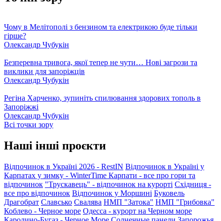
Чому в Мелітополі з бензином та електрикою буде тільки
гірше?
Олександр Чубукін
Безперевна тривога, якої тепер не чути… Нові загрози та
виклики для запоріжців
Олександр Чубукін
Регіна Харченко, зупиніть спилювання здорових тополь в
Запоріжжі
Олександр Чубукін
Всі точки зору
Наші інші проєкти
Відпочинок в Україні 2026 - RestIN
Відпочинок в Україні у
Карпатах у зимку - WinterTime
Карпати - все про гори та
відпочинок
"Трускавець" - відпочинок на курорті
Східниця -
все про відпочинок
Відпочинок у Моршині
Буковель
Драгобрат
Славсько
Свалява
НМП "Затока"
НМП "Грибовка"
Коблево - Черное море
Одесса - курорт на Черном море
Каролино-Бугаз - Черное Море
Солнечные панели Запорожья