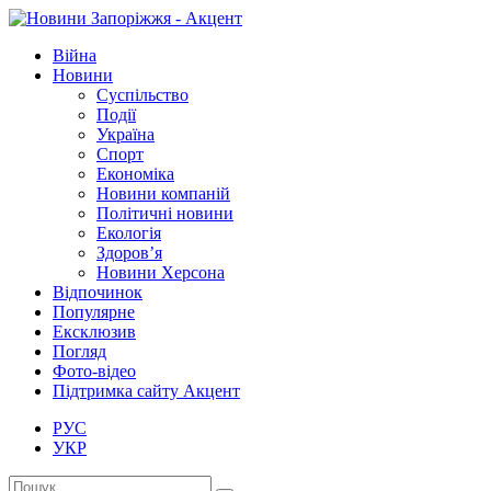
Війна
Новини
Суспільство
Події
Україна
Спорт
Економіка
Новини компаній
Політичні новини
Екологія
Здоров’я
Новини Херсона
Відпочинок
Популярне
Ексклюзив
Погляд
Фото-відео
Підтримка сайту Акцент
РУС
УКР