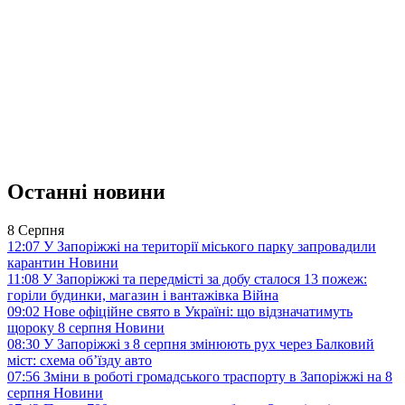
Останні новини
8 Серпня
12:07
У Запоріжжі на території міського парку запровадили
карантин
Новини
11:08
У Запоріжжі та передмісті за добу сталося 13 пожеж:
горіли будинки, магазин і вантажівка
Війна
09:02
Нове офіційне свято в Україні: що відзначатимуть
щороку 8 серпня
Новини
08:30
У Запоріжжі з 8 серпня змінюють рух через Балковий
міст: схема об’їзду
авто
07:56
Зміни в роботі громадського траспорту в Запоріжжі на 8
серпня
Новини