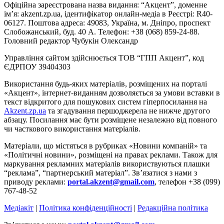
Офіційна зареєстрована назва видання: “Акцент”, доменне
ім’я: akzent.zp.ua, ідентифікатор онлайн-медіа в Реєстрі: R40-
06127. Поштова адреса: 49083, Україна, м. Дніпро, проспект
Слобожанський, буд. 40 А. Телефон: +38 (068) 859-24-88.
Головний редактор Чубукін Олександр
Управління сайтом здійснюється ТОВ “ГПП Акцент”, код
ЄДРПОУ 39404303
Використання будь-яких матеріалів, розміщених на порталі
«Акцент», інтернет-виданням дозволяється за умови вставки в
текст відкритого для пошукових систем гіперпосилання на
Akzent.zp.ua
та згадування першоджерела не нижче другого
абзацу. Посилання має бути розміщене незалежно від повного
чи часткового використання матеріалів.
Матеріали, що містяться в рубриках «Новини компаній» та
«Політичні новини», розміщені на правах реклами. Також для
маркування рекламних матеріалів використвуються плашки
“реклама”, “партнерський матеріал”. Зв’язатися з нами з
приводу реклами:
portal.akzent@gmail.com
, телефон +38 (099)
767-48-52
Медіакіт
|
Політика конфіденційності
|
Редакційна політика