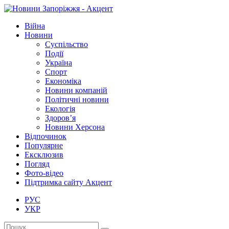
Війна
Новини
Суспільство
Події
Україна
Спорт
Економіка
Новини компаній
Політичні новини
Екологія
Здоров’я
Новини Херсона
Відпочинок
Популярне
Ексклюзив
Погляд
Фото-відео
Підтримка сайту Акцент
РУС
УКР