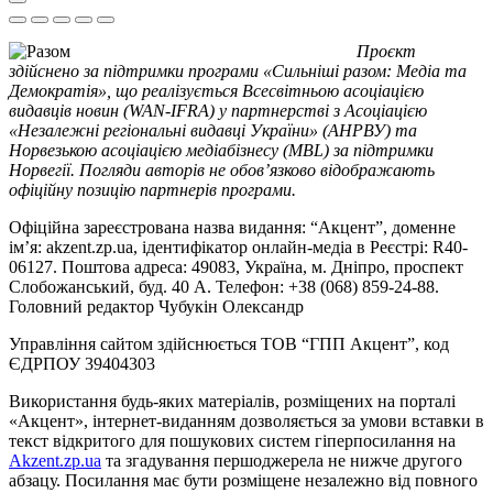
Проєкт
здійснено за підтримки програми «Сильніші разом: Медіа та
Демократія», що реалізується Всесвітньою асоціацією
видавців новин (WAN-IFRA) у партнерстві з Асоціацією
«Незалежні регіональні видавці України» (АНРВУ) та
Норвезькою асоціацією медіабізнесу (MBL) за підтримки
Норвегії. Погляди авторів не обов’язково відображають
офіційну позицію партнерів програми.
Офіційна зареєстрована назва видання: “Акцент”, доменне
ім’я: akzent.zp.ua, ідентифікатор онлайн-медіа в Реєстрі: R40-
06127. Поштова адреса: 49083, Україна, м. Дніпро, проспект
Слобожанський, буд. 40 А. Телефон: +38 (068) 859-24-88.
Головний редактор Чубукін Олександр
Управління сайтом здійснюється ТОВ “ГПП Акцент”, код
ЄДРПОУ 39404303
Використання будь-яких матеріалів, розміщених на порталі
«Акцент», інтернет-виданням дозволяється за умови вставки в
текст відкритого для пошукових систем гіперпосилання на
Akzent.zp.ua
та згадування першоджерела не нижче другого
абзацу. Посилання має бути розміщене незалежно від повного