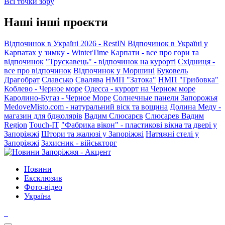
Всі точки зору
Наші інші проєкти
Відпочинок в Україні 2026 - RestIN
Відпочинок в Україні у
Карпатах у зимку - WinterTime
Карпати - все про гори та
відпочинок
"Трускавець" - відпочинок на курорті
Східниця -
все про відпочинок
Відпочинок у Моршині
Буковель
Драгобрат
Славсько
Свалява
НМП "Затока"
НМП "Грибовка"
Коблево - Черное море
Одесса - курорт на Черном море
Каролино-Бугаз - Черное Море
Солнечные панели Запорожья
MedoveMisto.com - натуральний віск та вощина
Долина Меду -
магазин для бджолярів
Вадим Слюсарєв
Слюсарев Вадим
Region
Touch-IT
"Фабрика вікон" - пластикові вікна та двері у
Запоріжжі
Штори та жалюзі у Запоріжжі
Натяжні стелі у
Запоріжжі
Захисник - військторг
Новини
Ексклюзив
Фото-відео
Україна