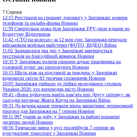
7 Серпня
12:15
Реєстрація на грошову допомогу у Запоріжжі: номери
телефонів та онлайн-форма
Новини
11:59
Смертельна атака біля Запоріжжя: FPV-дрон вдарив по
Кушугуму
Відпочинок
11:42
«СТО на колесах» за 12 млн грн: Запоріжжя передало
військовим мобільні майстерні (ФОТО, ВІДЕО)
Війна
11:02
Залишилося два дні: у Запоріжжі завершується
реєстрація на благодійний ярмарок
Новини
10:35
У Запоріжжі поліція охорони шукає працівника на
головний пульт: що пропонують
Новини
10:15
Шість атак на підстанції за тиждень: у Запоріжжі
відновили світло 83 тисячам споживачів
Новини
10:05
Запоріжжя увійшло до трійки молодіжних столиць
України-2026: хто випередив місто
Новини
09:45
«Вони руйнують навіть пам’ять про Другу світову»: як
сьогодні виглядає Жовта Круча на Запоріжжі
Війна
09:31
До вечора краще тримати вікна закритими: неприємний
прогноз для Запоріжжя на 7 серпня
Новини
09:11
997 ударів за добу: у Запоріжжі та районі поранені
десятеро людей
Новини
08:56
Тимчасові зміни у русі тролейбусів 7 серпня: як
курсуватиме транспорт у Запоріжжі
Новини