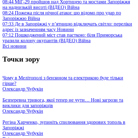
08:44
МіГ-29 пройшов над Хортицею та мостами Запоріжжя
на наднизькій висоті (ВІДЕО)
Війна
08:24
Пожежа після нічної атаки: що відомо про удар по
Запоріжжю
Війна
07:33
Де в Запоріжжі у п’ятницю відключать світло: переліки
адрес із зазначенням часу
Новини
07:12
Пошкоджений міст став пасткою: біля Приморська
уразили колону окупантів (ВІДЕО)
Війна
Всі новини
Точки зору
Чому в Мелітополі з бензином та електрикою буде тільки
гірше?
Олександр Чубукін
Безперевна тривога, якої тепер не чути… Нові загрози та
виклики для запоріжців
Олександр Чубукін
Регіна Харченко, зупиніть спилювання здорових тополь в
Запоріжжі
Олександр Чубукін