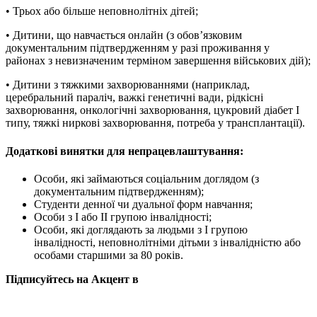
• Трьох або більше неповнолітніх дітей;
• Дитини, що навчається онлайн (з обов’язковим
документальним підтвердженням у разі проживання у
районах з невизначеним терміном завершення військових дій);
• Дитини з тяжкими захворюваннями (наприклад,
церебральний параліч, важкі генетичні вади, рідкісні
захворювання, онкологічні захворювання, цукровий діабет I
типу, тяжкі ниркові захворювання, потреба у трансплантації).
Додаткові винятки для непрацевлаштування:
Особи, які займаються соціальним доглядом (з
документальним підтвердженням);
Студенти денної чи дуальної форм навчання;
Особи з I або II групою інвалідності;
Особи, які доглядають за людьми з I групою
інвалідності, неповнолітніми дітьми з інвалідністю або
особами старшими за 80 років.
Підписуйтесь на Акцент в