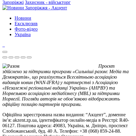
Запоріжжі
Захисник - військторг
Новини
Ексклюзив
Фото-відео
Україна
Проєкт
здійснено за підтримки програми «Сильніші разом: Медіа та
Демократія», що реалізується Всесвітньою асоціацією
видавців новин (WAN-IFRA) у партнерстві з Асоціацією
«Незалежні регіональні видавці України» (АНРВУ) та
Норвезькою асоціацією медіабізнесу (MBL) за підтримки
Норвегії. Погляди авторів не обов’язково відображають
офіційну позицію партнерів програми.
Офіційна зареєстрована назва видання: “Акцент”, доменне
ім’я: akzent.zp.ua, ідентифікатор онлайн-медіа в Реєстрі: R40-
06127. Поштова адреса: 49083, Україна, м. Дніпро, проспект
Слобожанський, буд. 40 А. Телефон: +38 (068) 859-24-88.