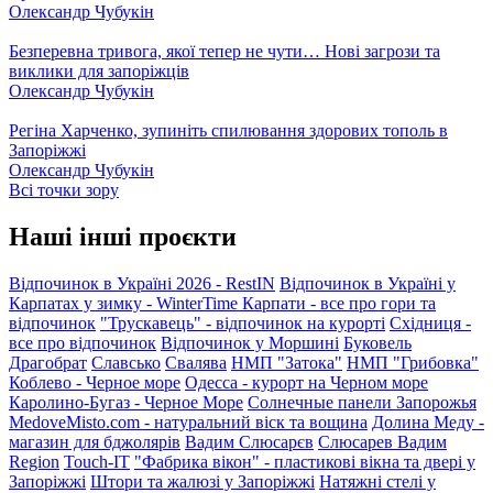
Олександр Чубукін
Безперевна тривога, якої тепер не чути… Нові загрози та
виклики для запоріжців
Олександр Чубукін
Регіна Харченко, зупиніть спилювання здорових тополь в
Запоріжжі
Олександр Чубукін
Всі точки зору
Наші інші проєкти
Відпочинок в Україні 2026 - RestIN
Відпочинок в Україні у
Карпатах у зимку - WinterTime
Карпати - все про гори та
відпочинок
"Трускавець" - відпочинок на курорті
Східниця -
все про відпочинок
Відпочинок у Моршині
Буковель
Драгобрат
Славсько
Свалява
НМП "Затока"
НМП "Грибовка"
Коблево - Черное море
Одесса - курорт на Черном море
Каролино-Бугаз - Черное Море
Солнечные панели Запорожья
MedoveMisto.com - натуральний віск та вощина
Долина Меду -
магазин для бджолярів
Вадим Слюсарєв
Слюсарев Вадим
Region
Touch-IT
"Фабрика вікон" - пластикові вікна та двері у
Запоріжжі
Штори та жалюзі у Запоріжжі
Натяжні стелі у