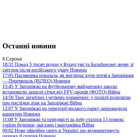
Останні новини
8 Серпня
18:31
Понад 5 тисяч родин у Кушугумі та Балабиному знову зі
світлом після російського удару
Новини
17:05
Пасажирка показала, як виглядає купе потяга Запоріжжя
— Перемишль (ВІДЕО)
Новини
15:45
У Запоріжжі на футбольному майданчику школи
встановили захисні сітки від FPV-дронів (ФОТО)
Війна
14:50
Троє загиблих і четверо поранених: у поліції розповіли
про наслідки атак на Запоріжжі
Війна
12:07
У Запоріжжі на території міського парку запровадили
карантин
Новини
11:08
У Запоріжжі та передмісті за добу сталося 13 пожеж:
горіли будинки, магазин і вантажівка
Війна
09:02
Нове офіційне свято в Україні: що відзначатимуть
щороку 8 серпня
Новини