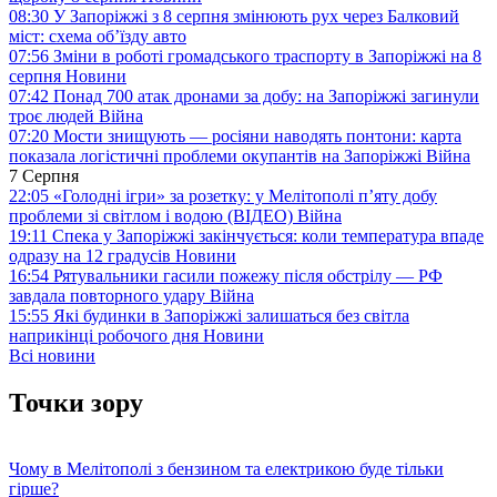
08:30
У Запоріжжі з 8 серпня змінюють рух через Балковий
міст: схема об’їзду
авто
07:56
Зміни в роботі громадського траспорту в Запоріжжі на 8
серпня
Новини
07:42
Понад 700 атак дронами за добу: на Запоріжжі загинули
троє людей
Війна
07:20
Мости знищують — росіяни наводять понтони: карта
показала логістичні проблеми окупантів на Запоріжжі
Війна
7 Серпня
22:05
«Голодні ігри» за розетку: у Мелітополі п’яту добу
проблеми зі світлом і водою (ВІДЕО)
Війна
19:11
Спека у Запоріжжі закінчується: коли температура впаде
одразу на 12 градусів
Новини
16:54
Рятувальники гасили пожежу після обстрілу — РФ
завдала повторного удару
Війна
15:55
Які будинки в Запоріжжі залишаться без світла
наприкінці робочого дня
Новини
Всі новини
Точки зору
Чому в Мелітополі з бензином та електрикою буде тільки
гірше?