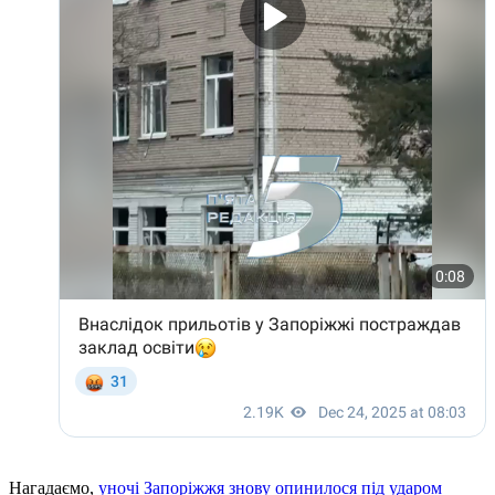
Нагадаємо,
уночі Запоріжжя знову опинилося під ударом