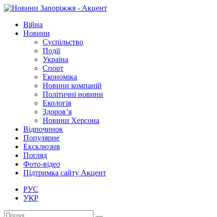
Війна
Новини
Суспільство
Події
Україна
Спорт
Економіка
Новини компаній
Політичні новини
Екологія
Здоров’я
Новини Херсона
Відпочинок
Популярне
Ексклюзив
Погляд
Фото-відео
Підтримка сайту Акцент
РУС
УКР