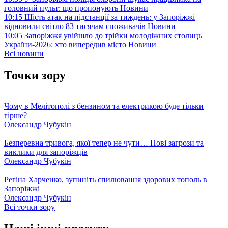
головний пульт: що пропонують
Новини
10:15
Шість атак на підстанції за тиждень: у Запоріжжі
відновили світло 83 тисячам споживачів
Новини
10:05
Запоріжжя увійшло до трійки молодіжних столиць
України-2026: хто випередив місто
Новини
Всі новини
Точки зору
Чому в Мелітополі з бензином та електрикою буде тільки
гірше?
Олександр Чубукін
Безперевна тривога, якої тепер не чути… Нові загрози та
виклики для запоріжців
Олександр Чубукін
Регіна Харченко, зупиніть спилювання здорових тополь в
Запоріжжі
Олександр Чубукін
Всі точки зору