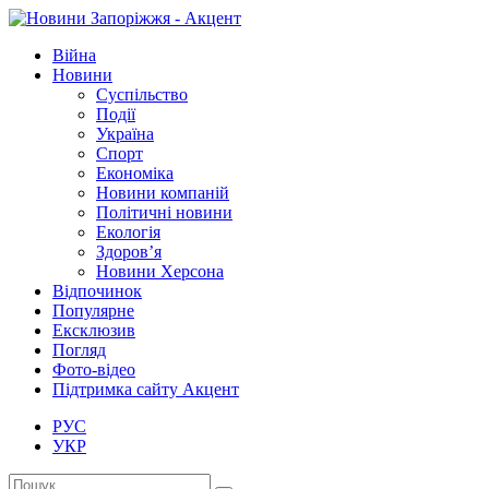
Війна
Новини
Суспільство
Події
Україна
Спорт
Економіка
Новини компаній
Політичні новини
Екологія
Здоров’я
Новини Херсона
Відпочинок
Популярне
Ексклюзив
Погляд
Фото-відео
Підтримка сайту Акцент
РУС
УКР