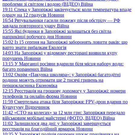
проблеми зі світлом і водою (ВІДЕО)
Війна
19:11
Спека у Запоріжжі закінчується: коли температура впаде
одразу на 12 градусів
Новини
16:54
Рятувальники гасили пожежу після обстрілу — РФ
завдала повторного удару
Війна
15:55
Які будинки в Запоріжжі залишаться без світла
наприкінці робочого дня
Новини
15:02
Із 15 серпня на Запоріжжі заборонять ловити раків: що
варто знати рибалкам
Екологія
14:03
На Запоріжжі у відомому ресторані виявили купу
порушень
Новини
13:15
У Марганці росіяни вдарили біля місця набору води:
багато поранених
Війна
13:02
Окрім «Пакунка школяра»: у Запоріжжі багатодітні
родини можуть отримати ще 2 тисячі гривень на
першокласника
Економіка
12:15
Реєстрація на грошову допомогу у Запоріжжі: номери
телефонів та онлайн-форма
Новини
11:59
Смертельна атака біля Запоріжжя: FPV-дрон вдарив по
Кушугуму
Відпочинок
11:42
«СТО на колесах» за 12 млн грн: Запоріжжя передало
військовим мобільні майстерні (ФОТО, ВІДЕО)
Війна
11:02
Залишилося два дні: у Запоріжжі завершується
реєстрація на благодійний ярмарок
Новини
10:35
У Запоріжжі поліція охорони шукає працівника на