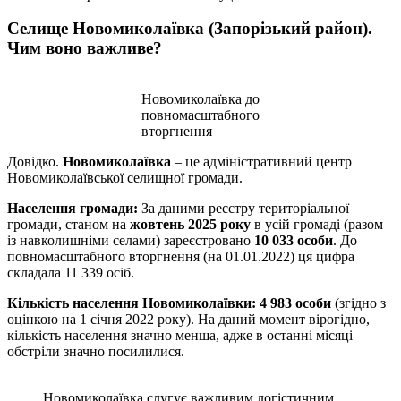
Селище Новомиколаївка (Запорізький район).
Чим воно важливе?
Новомиколаївка до
повномасштабного
вторгнення
Довідко.
Новомиколаївка
– це адміністративний центр
Новомиколаївської селищної громади.
Населення громади:
За даними реєстру територіальної
громади, станом на
жовтень 2025 року
в усій громаді (разом
із навколишніми селами) зареєстровано
10 033 особи
. До
повномасштабного вторгнення (на 01.01.2022) ця цифра
складала 11 339 осіб.
Кількість населення Новомиколаївки:
4 983 особи
(згідно з
оцінкою на 1 січня 2022 року). На даний момент вірогідно,
кількість населення значно менша, адже в останні місяці
обстріли значно посилилися.
Новомиколаївка слугує важливим логістичним