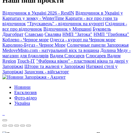
Наші інші проєкти
Відпочинок в Україні 2026 - RestIN
Відпочинок в Україні у
Карпатах у зимку - WinterTime
Карпати - все про гори та
відпочинок
"Трускавець" - відпочинок на курорті
Східниця -
все про відпочинок
Відпочинок у Моршині
Буковель
Драгобрат
Славсько
Свалява
НМП "Затока"
НМП "Грибовка"
Коблево - Черное море
Одесса - курорт на Черном море
Каролино-Бугаз - Черное Море
Солнечные панели Запорожья
MedoveMisto.com - натуральний віск та вощина
Долина Меду -
магазин для бджолярів
Вадим Слюсарєв
Слюсарев Вадим
Region
Touch-IT
"Фабрика вікон" - пластикові вікна та двері у
Запоріжжі
Штори та жалюзі у Запоріжжі
Натяжні стелі у
Запоріжжі
Захисник - військторг
Новини
Ексклюзив
Фото-відео
Україна