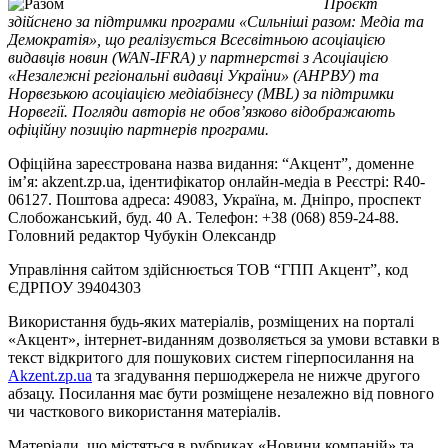
Проєкт
здійснено за підтримки програми «Сильніші разом: Медіа та
Демократія», що реалізується Всесвітньою асоціацією
видавців новин (WAN-IFRA) у партнерстві з Асоціацією
«Незалежні регіональні видавці України» (АНРВУ) та
Норвезькою асоціацією медіабізнесу (MBL) за підтримки
Норвегії. Погляди авторів не обов’язково відображають
офіційну позицію партнерів програми.
Офіційна зареєстрована назва видання: “Акцент”, доменне
ім’я: akzent.zp.ua, ідентифікатор онлайн-медіа в Реєстрі: R40-
06127. Поштова адреса: 49083, Україна, м. Дніпро, проспект
Слобожанський, буд. 40 А. Телефон: +38 (068) 859-24-88.
Головний редактор Чубукін Олександр
Управління сайтом здійснюється ТОВ “ГПП Акцент”, код
ЄДРПОУ 39404303
Використання будь-яких матеріалів, розміщених на порталі
«Акцент», інтернет-виданням дозволяється за умови вставки в
текст відкритого для пошукових систем гіперпосилання на
Akzent.zp.ua
та згадування першоджерела не нижче другого
абзацу. Посилання має бути розміщене незалежно від повного
чи часткового використання матеріалів.
Матеріали, що містяться в рубриках «Новини компаній» та