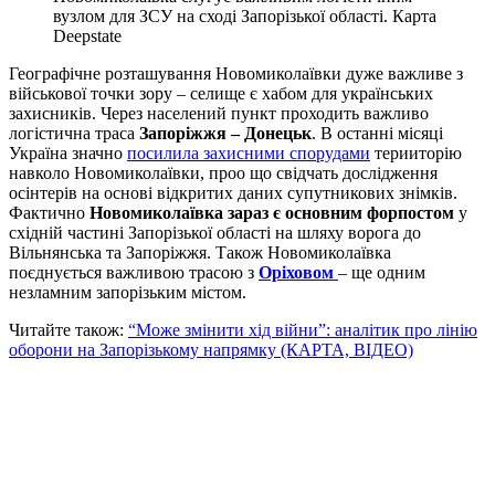
вузлом для ЗСУ на сході Запорізької області. Карта
Deepstate
Географічне розташування Новомиколаївки дуже важливе з
військової точки зору – селище є хабом для українських
захисників. Через населений пункт проходить важливо
логістична траса
Запоріжжя – Донецьк
. В останні місяці
Україна значно
посилила захисними спорудами
терииторію
навколо Новомиколаївки, проо що свідчать дослідження
осінтерів на основі відкритих даних супутникових знімків.
Фактично
Новомиколаївка зараз є основним форпостом
у
східній частині Запорізької області на шляху ворога до
Вільнянська та Запоріжжя. Також Новомиколаївка
поєднується важливою трасою з
Оріховом
– ще одним
незламним запорізьким містом.
Читайте також:
“Може змінити хід війни”: аналітик про лінію
оборони на Запорізькому напрямку (КАРТА, ВІДЕО)