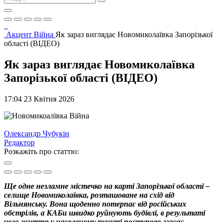
Акцент
Війна
Як зараз виглядає Новомиколаївка Запорізької
області (ВІДЕО)
Як зараз виглядає Новомиколаївка
Запорізької області (ВІДЕО)
17:04 23 Квітня 2026
Війна
Олександр Чубукін
Редактор
Розкажіть про статтю:
Ще одне незламне містечко на карті Запорізької області –
селище Новомиколаївка, розташоване на схід від
Вільнянську. Вона щоденно потерпає від російських
обстрілів, а КАБи швидко руйнують будівлі, в результаті
чого життя у населеному пункті поступово згасає.