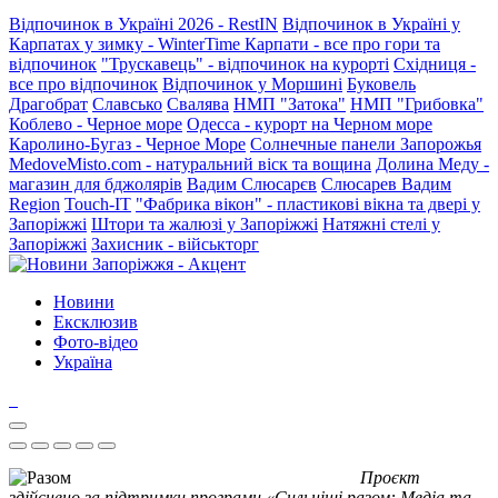
Відпочинок в Україні 2026 - RestIN
Відпочинок в Україні у
Карпатах у зимку - WinterTime
Карпати - все про гори та
відпочинок
"Трускавець" - відпочинок на курорті
Східниця -
все про відпочинок
Відпочинок у Моршині
Буковель
Драгобрат
Славсько
Свалява
НМП "Затока"
НМП "Грибовка"
Коблево - Черное море
Одесса - курорт на Черном море
Каролино-Бугаз - Черное Море
Солнечные панели Запорожья
MedoveMisto.com - натуральний віск та вощина
Долина Меду -
магазин для бджолярів
Вадим Слюсарєв
Слюсарев Вадим
Region
Touch-IT
"Фабрика вікон" - пластикові вікна та двері у
Запоріжжі
Штори та жалюзі у Запоріжжі
Натяжні стелі у
Запоріжжі
Захисник - військторг
Новини
Ексклюзив
Фото-відео
Україна
Проєкт
здійснено за підтримки програми «Сильніші разом: Медіа та