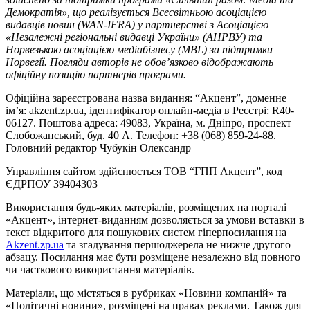
Демократія», що реалізується Всесвітньою асоціацією
видавців новин (WAN-IFRA) у партнерстві з Асоціацією
«Незалежні регіональні видавці України» (АНРВУ) та
Норвезькою асоціацією медіабізнесу (MBL) за підтримки
Норвегії. Погляди авторів не обов’язково відображають
офіційну позицію партнерів програми.
Офіційна зареєстрована назва видання: “Акцент”, доменне
ім’я: akzent.zp.ua, ідентифікатор онлайн-медіа в Реєстрі: R40-
06127. Поштова адреса: 49083, Україна, м. Дніпро, проспект
Слобожанський, буд. 40 А. Телефон: +38 (068) 859-24-88.
Головний редактор Чубукін Олександр
Управління сайтом здійснюється ТОВ “ГПП Акцент”, код
ЄДРПОУ 39404303
Використання будь-яких матеріалів, розміщених на порталі
«Акцент», інтернет-виданням дозволяється за умови вставки в
текст відкритого для пошукових систем гіперпосилання на
Akzent.zp.ua
та згадування першоджерела не нижче другого
абзацу. Посилання має бути розміщене незалежно від повного
чи часткового використання матеріалів.
Матеріали, що містяться в рубриках «Новини компаній» та
«Політичні новини», розміщені на правах реклами. Також для