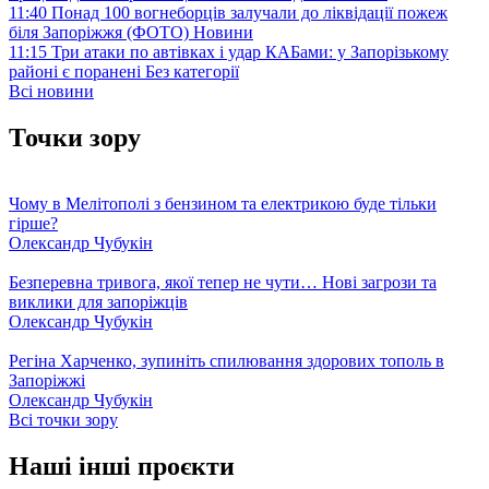
11:40
Понад 100 вогнеборців залучали до ліквідації пожеж
біля Запоріжжя (ФОТО)
Новини
11:15
Три атаки по автівках і удар КАБами: у Запорізькому
районі є поранені
Без категорії
Всі новини
Точки зору
Чому в Мелітополі з бензином та електрикою буде тільки
гірше?
Олександр Чубукін
Безперевна тривога, якої тепер не чути… Нові загрози та
виклики для запоріжців
Олександр Чубукін
Регіна Харченко, зупиніть спилювання здорових тополь в
Запоріжжі
Олександр Чубукін
Всі точки зору
Наші інші проєкти