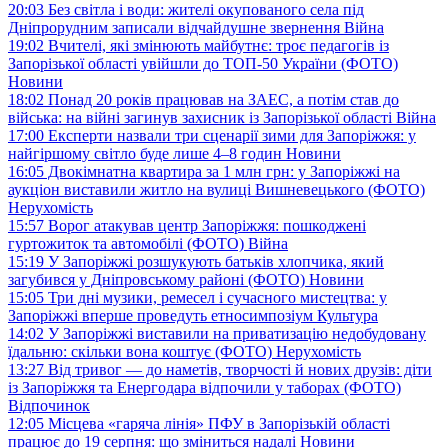
20:03
Без світла і води: жителі окупованого села під
Дніпрорудним записали відчайдушне звернення
Війна
19:02
Вчителі, які змінюють майбутнє: троє педагогів із
Запорізької області увійшли до ТОП-50 України (ФОТО)
Новини
18:02
Понад 20 років працював на ЗАЕС, а потім став до
війська: на війні загинув захисник із Запорізької області
Війна
17:00
Експерти назвали три сценарії зими для Запоріжжя: у
найгіршому світло буде лише 4–8 годин
Новини
16:05
Двокімнатна квартира за 1 млн грн: у Запоріжжі на
аукціон виставили житло на вулиці Вишневецького (ФОТО)
Нерухомість
15:57
Ворог атакував центр Запоріжжя: пошкоджені
гуртожиток та автомобілі (ФОТО)
Війна
15:19
У Запоріжжі розшукують батьків хлопчика, який
загубився у Дніпровському районі (ФОТО)
Новини
15:05
Три дні музики, ремесел і сучасного мистецтва: у
Запоріжжі вперше проведуть етносимпозіум
Культура
14:02
У Запоріжжі виставили на приватизацію недобудовану
їдальню: скільки вона коштує (ФОТО)
Нерухомість
13:27
Від тривог — до наметів, творчості й нових друзів: діти
із Запоріжжя та Енергодара відпочили у таборах (ФОТО)
Відпочинок
12:05
Місцева «гаряча лінія» ПФУ в Запорізькій області
працює до 19 серпня: що зміниться надалі
Новини