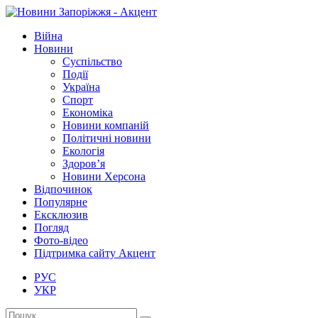
Війна
Новини
Суспільство
Події
Україна
Спорт
Економіка
Новини компаній
Політичні новини
Екологія
Здоров’я
Новини Херсона
Відпочинок
Популярне
Ексклюзив
Погляд
Фото-відео
Підтримка сайту Акцент
РУС
УКР