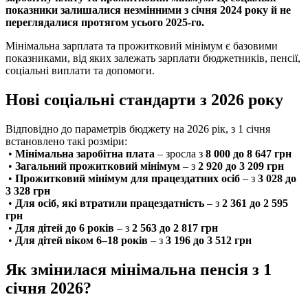
показники залишалися незмінними з січня 2024 року й не
переглядалися протягом усього 2025-го.
Мінімальна зарплата та прожитковий мінімум є базовими
показниками, від яких залежать зарплати бюджетників, пенсії,
соціальні виплати та допомоги.
Нові соціальні стандарти з 2026 року
Відповідно до параметрів бюджету на 2026 рік, з 1 січня
встановлено такі розміри:
•
Мінімальна заробітна плата
– зросла з
8 000 до 8 647 грн
•
Загальний прожитковий мінімум
– з
2 920 до 3 209 грн
•
Прожитковий мінімум для працездатних осіб
– з
3 028 до
3 328 грн
•
Для осіб, які втратили працездатність
– з
2 361 до 2 595
грн
•
Для дітей до 6 років
– з
2 563 до 2 817 грн
•
Для дітей віком 6–18 років
– з
3 196 до 3 512 грн
Як змінилася мінімальна пенсія з 1
січня 2026?