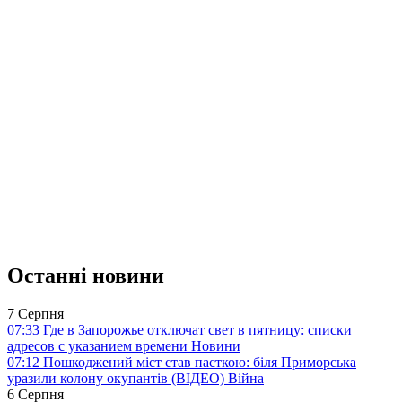
Останні новини
7 Серпня
07:33
Где в Запорожье отключат свет в пятницу: списки
адресов с указанием времени
Новини
07:12
Пошкоджений міст став пасткою: біля Приморська
уразили колону окупантів (ВІДЕО)
Війна
6 Серпня