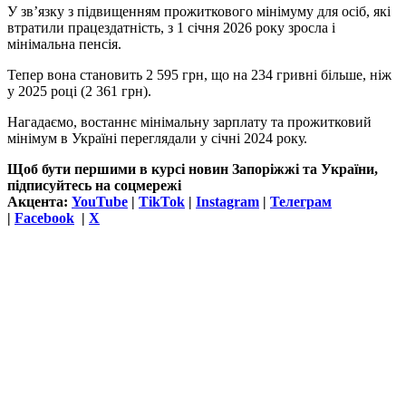
У зв’язку з підвищенням прожиткового мінімуму для осіб, які
втратили працездатність, з 1 січня 2026 року зросла і
мінімальна пенсія.
Тепер вона становить 2 595 грн, що на 234 гривні більше, ніж
у 2025 році (2 361 грн).
Нагадаємо, востаннє мінімальну зарплату та прожитковий
мінімум в Україні переглядали у січні 2024 року.
Щоб бути першими в курсі новин Запоріжжі та України,
підписуйтесь на соцмережі
Акцента:
YouTube
|
TikTok
|
Instagram
|
Телеграм
|
Facebook
|
Х