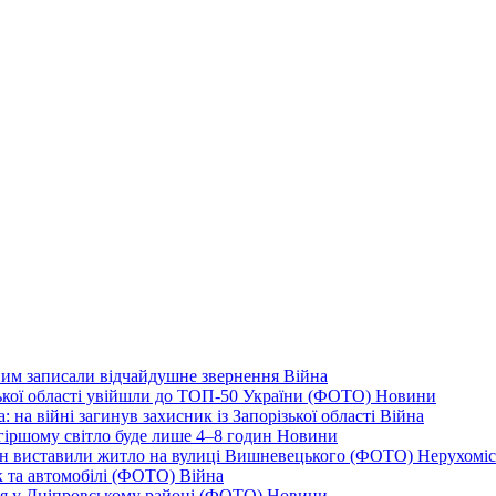
дним записали відчайдушне звернення
Війна
ізької області увійшли до ТОП-50 України (ФОТО)
Новини
 на війні загинув захисник із Запорізької області
Війна
йгіршому світло буде лише 4–8 годин
Новини
ціон виставили житло на вулиці Вишневецького (ФОТО)
Нерухоміс
к та автомобілі (ФОТО)
Війна
ся у Дніпровському районі (ФОТО)
Новини