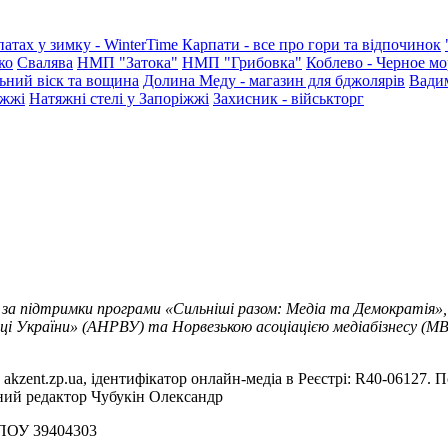
патах у зимку - WinterTime
Карпати - все про гори та відпочинок
ко
Свалява
НМП "Затока"
НМП "Грибовка"
Коблево - Черное мо
ьний віск та вощина
Долина Меду - магазин для бджолярів
Вади
іжжі
Натяжні стелі у Запоріжжі
Захисник - військторг
 за підтримки програми «Сильніші разом: Медіа та Демократія»,
ці України» (АНРВУ) та Норвезькою асоціацією медіабізнесу (MBL
akzent.zp.ua, ідентифікатор онлайн-медіа в Реєстрі: R40-06127. П
вний редактор Чубукін Олександр
РПОУ 39404303