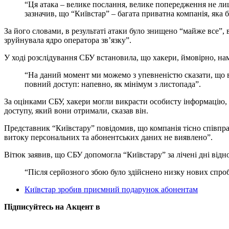
“Ця атака – велике послання, велике попередження не лише
зазначив, що “Київстар” – багата приватна компанія, яка б
За його словами, в результаті атаки було знищено “майже все”,
зруйнувала ядро оператора зв’язку”.
У ході розслідування СБУ встановила, що хакери, ймовірно, нам
“На даний момент ми можемо з упевненістю сказати, що вон
повний доступ: напевно, як мінімум з листопада”.
За оцінками СБУ, хакери могли викрасти особисту інформацію,
доступу, який вони отримали, сказав він.
Представник “Київстару” повідомив, що компанія тісно співпра
витоку персональних та абонентських даних не виявлено”.
Вітюк заявив, що СБУ допомогла “Київстару” за лічені дні відно
“Після серйозного збою було здійснено низку нових спроб,
Київстар зробив приємний подарунок абонентам
Підписуйтесь на Акцент в