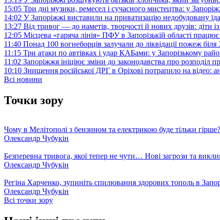
15:05
Три дні музики, ремесел і сучасного мистецтва: у Запор
14:02
У Запоріжжі виставили на приватизацію недобудовану їд
13:27
Від тривог — до наметів, творчості й нових друзів: діти
12:05
Місцева «гаряча лінія» ПФУ в Запорізькій області працює 
11:40
Понад 100 вогнеборців залучали до ліквідації пожеж біл
11:15
Три атаки по автівках і удар КАБами: у Запорізькому райо
11:02
Запоріжжя ініціює зміни до законодавства про розподіл 
10:10
Знищення російської ДРГ в Оріхові потрапило на відео: а
Всі новини
Точки зору
Чому в Мелітополі з бензином та електрикою буде тільки гірше
Олександр Чубукін
Безперевна тривога, якої тепер не чути… Нові загрози та викли
Олександр Чубукін
Регіна Харченко, зупиніть спилювання здорових тополь в Запо
Олександр Чубукін
Всі точки зору