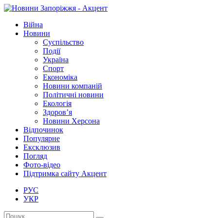
Війна
Новини
Суспільство
Події
Україна
Спорт
Економіка
Новини компаній
Політичні новини
Екологія
Здоров’я
Новини Херсона
Відпочинок
Популярне
Ексклюзив
Погляд
Фото-відео
Підтримка сайту Акцент
РУС
УКР