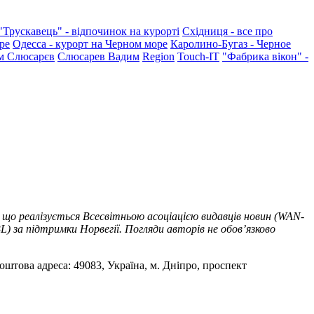
"Трускавець" - відпочинок на курорті
Східниця - все про
ре
Одесса - курорт на Черном море
Каролино-Бугаз - Черное
м Слюсарєв
Слюсарев Вадим
Region
Touch-IT
"Фабрика вікон" -
 що реалізується Всесвітньою асоціацією видавців новин (WAN-
) за підтримки Норвегії. Погляди авторів не обов’язково
оштова адреса: 49083, Україна, м. Дніпро, проспект