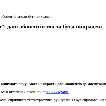
і абонентів могли бути викрадені
”: дані абонентів могли бути викрадені
 минулого року і могли викрасти дані абонентів до масштабно
СБУ в інтерв’ю Reuters, пише
РБК-УКраїна
.
ами, спричинив “катастрофічні” руйнування і був спрямований на