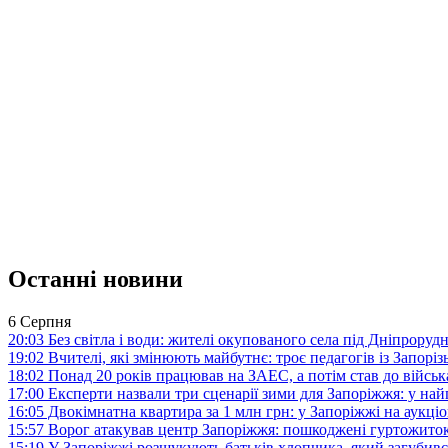
Останні новини
6 Серпня
20:03
Без світла і води: жителі окупованого села під Дніпрору
19:02
Вчителі, які змінюють майбутнє: троє педагогів із Запор
18:02
Понад 20 років працював на ЗАЕС, а потім став до війська:
17:00
Експерти назвали три сценарії зими для Запоріжжя: у на
16:05
Двокімнатна квартира за 1 млн грн: у Запоріжжі на аук
15:57
Ворог атакував центр Запоріжжя: пошкоджені гуртожито
15:19
У Запоріжжі розшукують батьків хлопчика, який загубив