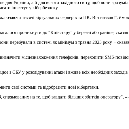
 для України, а й для всього західного світу, щоб вони зрозуміли
агато інвестує у кібербезпеку.
 включаючи тисячі віртуальних серверів та ПК. Він назвав її, йм
агалися проникнути до “Київстару” у березні або раніше, сказав 
и перебували в системі як мінімум з травня 2023 року, – сказав 
 визначити місцезнаходження телефонів, перехопити SMS-повідом
цює з СБУ у розслідуванні атаки і вживе всіх необхідних заході
вити свої системи та відобразити нові кібератаки.
 спрямованих на те, щоб завдати більших збитків оператору”, – с