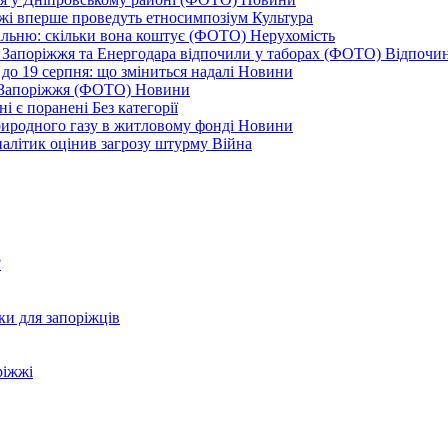
іжжі вперше проведуть етносимпозіум
Культура
альню: скільки вона коштує (ФОТО)
Нерухомість
 із Запоріжжя та Енергодара відпочили у таборах (ФОТО)
Відпочи
до 19 серпня: що зміниться надалі
Новини
я Запоріжжя (ФОТО)
Новини
ні є поранені
Без категорії
природного газу в житловому фонді
Новини
налітик оцінив загрозу штурму
Війна
?
ки для запоріжців
ріжжі