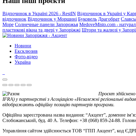
Наші інші проєкти
Відпочинок в Україні 2026 - RestIN
Відпочинок в Україні у Кар
відпочинок
Відпочинок у Моршині
Буковель
Драгобрат
Славсь
Море
Солнечные панели Запорожья
MedoveMisto.com - натурал
пластикові вікна та двері у Запоріжжі
Штори та жалюзі у Запор
Новини
Ексклюзив
Фото-відео
Україна
Проєкт здійснено
IFRA) у партнерстві з Асоціацією «Незалежні регіональні видав
відображають офіційну позицію партнерів програми.
Офіційна зареєстрована назва видання: “Акцент”, доменне ім’я: 
Слобожанський, буд. 40 А. Телефон: +38 (068) 859-24-88. Голо
Управління сайтом здійснюється ТОВ “ГПП Акцент”, код ЄД