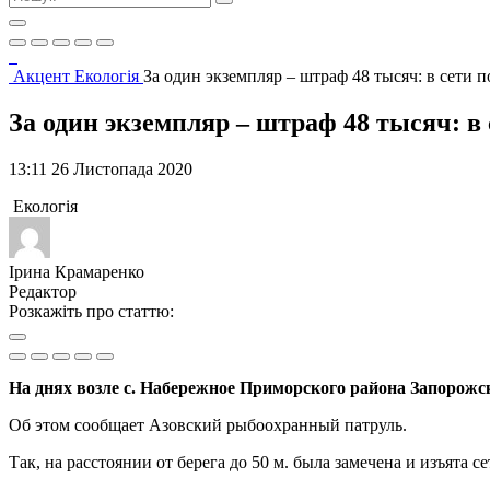
Акцент
Екологія
За один экземпляр – штраф 48 тысяч: в сети
За один экземпляр – штраф 48 тысяч: 
13:11 26 Листопада 2020
Екологія
Ірина Крамаренко
Редактор
Розкажіть про статтю:
На днях возле с. Набережное Приморского района Запорожс
Об этом сообщает Азовский рыбоохранный патруль.
Так, на расстоянии от берега до 50 м. была замечена и изъята с