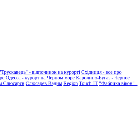
"Трускавець" - відпочинок на курорті
Східниця - все про
ре
Одесса - курорт на Черном море
Каролино-Бугаз - Черное
м Слюсарєв
Слюсарев Вадим
Region
Touch-IT
"Фабрика вікон" -