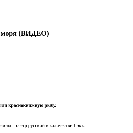
о моря (ВИДЕО)
ашли краснокнижную рыбу.
аины – осетр русский в количестве 1 экз..