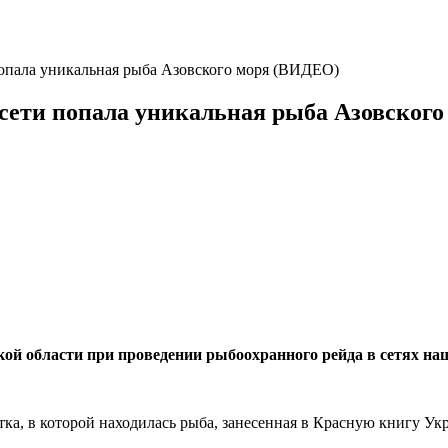
 попала уникальная рыба Азовского моря (ВИДЕО)
в сети попала уникальная рыба Азовског
кой области при проведении рыбоохранного рейда в сетях н
етка, в которой находилась рыба, занесенная в Красную книгу Укр