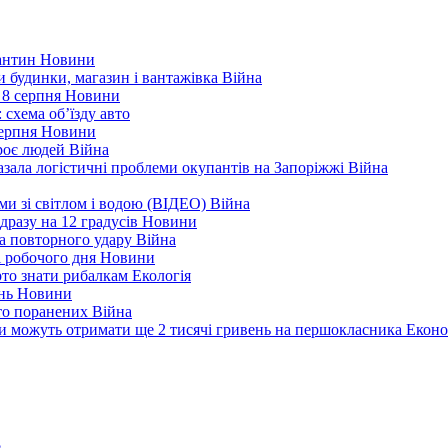
рантин
Новини
ли будинки, магазин і вантажівка
Війна
 8 серпня
Новини
 схема об’їзду
авто
серпня
Новини
троє людей
Війна
зала логістичні проблеми окупантів на Запоріжжі
Війна
еми зі світлом і водою (ВІДЕО)
Війна
дразу на 12 градусів
Новини
а повторного удару
Війна
і робочого дня
Новини
арто знати рибалкам
Екологія
ень
Новини
ато поранених
Війна
ни можуть отримати ще 2 тисячі гривень на першокласника
Еконо