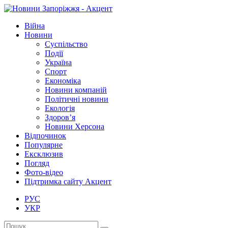
Війна
Новини
Суспільство
Події
Україна
Спорт
Економіка
Новини компаній
Політичні новини
Екологія
Здоров’я
Новини Херсона
Відпочинок
Популярне
Ексклюзив
Погляд
Фото-відео
Підтримка сайту Акцент
РУС
УКР