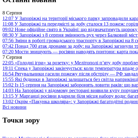
8 Серпня
12:07
У Запоріжжі на території міського парку запровадили ка
11:08
У Запоріжжі та передмісті за добу сталося 13 пожеж: горі
09:02
Нове офіційне свято в Україні: що відзначатимуть щороку
08:30
У Запоріжжі з 8 серпня змінюють рух через Балковий міст:
07:56
Зміни в роботі громадського траспорту в Запоріжжі на 8 
07:42
Понад 700 атак дронами за добу: на Запоріжжі загинули 
07:20
Мости знищують — росіяни наводять понтони: карта пока
7 Серпня
22:05
«Голодні ігри» за розетку: у Мелітополі п’яту добу пробл
19:11
Спека у Запоріжжі закінчується: коли температура впаде о
16:54
Рятувальники гасили пожежу після обстрілу — РФ завдал
15:55
Які будинки в Запоріжжі залишаться без світла наприкінц
15:02
Із 15 серпня на Запоріжжі заборонять ловити раків: що в
14:03
На Запоріжжі у відомому ресторані виявили купу поруш
13:15
У Марганці росіяни вдарили біля місця набору води: баг
13:02
Окрім «Пакунка школяра»: у Запоріжжі багатодітні роди
Всі новини
Точки зору