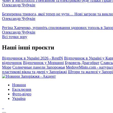
Чому в Мелітополі з бензином та електрикою буде тільки гірше
Олександр Чубукін
Безперевна тривога, якої тепер не чути… Нові загрози та викли
Олександр Чубукін
Регіна Харченко, зупиніть спилювання здорових тополь в Запо
Олександр Чубукін
Всі точки зору
Наші інші проєкти
Відпочинок в Україні 2026 - RestIN
Відпочинок в Україні у Кар
відпочинок
Відпочинок у Моршині
Буковель
Драгобрат
Славсь
Море
Солнечные панели Запорожья
MedoveMisto.com - натурал
пластикові вікна та двері у Запоріжжі
Штори та жалюзі у Запор
Новини
Ексклюзив
Фото-відео
Україна