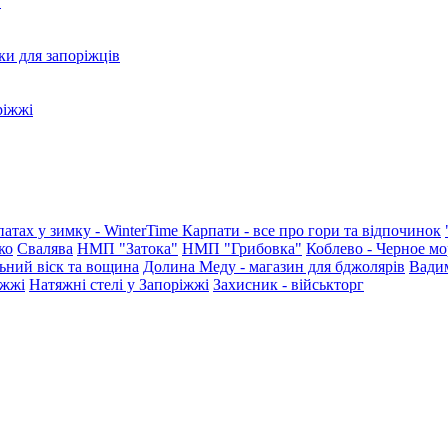
?
ки для запоріжців
ріжжі
патах у зимку - WinterTime
Карпати - все про гори та відпочинок
ко
Свалява
НМП "Затока"
НМП "Грибовка"
Коблево - Черное мо
ьний віск та вощина
Долина Меду - магазин для бджолярів
Вади
іжжі
Натяжні стелі у Запоріжжі
Захисник - військторг