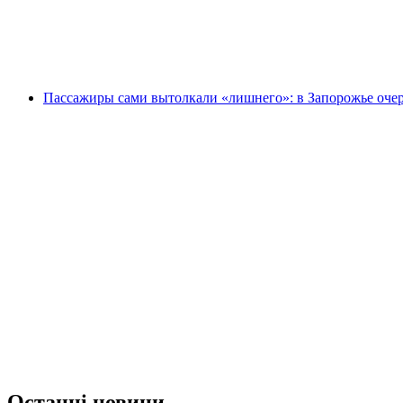
Пассажиры сами вытолкали «лишнего»: в Запорожье оче
Останні новини