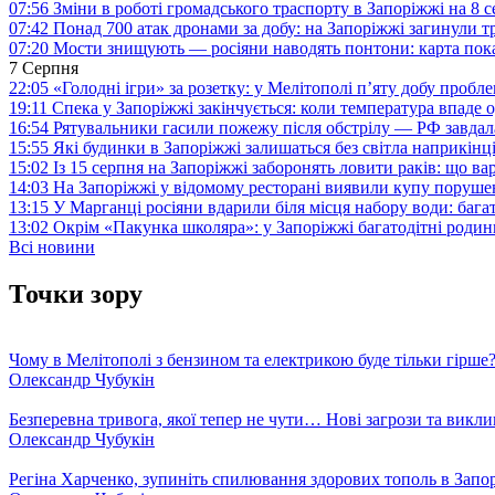
07:56
Зміни в роботі громадського траспорту в Запоріжжі на 8 
07:42
Понад 700 атак дронами за добу: на Запоріжжі загинули 
07:20
Мости знищують — росіяни наводять понтони: карта пока
7 Серпня
22:05
«Голодні ігри» за розетку: у Мелітополі п’яту добу пробл
19:11
Спека у Запоріжжі закінчується: коли температура впаде о
16:54
Рятувальники гасили пожежу після обстрілу — РФ завдал
15:55
Які будинки в Запоріжжі залишаться без світла наприкінц
15:02
Із 15 серпня на Запоріжжі заборонять ловити раків: що в
14:03
На Запоріжжі у відомому ресторані виявили купу поруш
13:15
У Марганці росіяни вдарили біля місця набору води: баг
13:02
Окрім «Пакунка школяра»: у Запоріжжі багатодітні роди
Всі новини
Точки зору
Чому в Мелітополі з бензином та електрикою буде тільки гірше
Олександр Чубукін
Безперевна тривога, якої тепер не чути… Нові загрози та викли
Олександр Чубукін
Регіна Харченко, зупиніть спилювання здорових тополь в Запо