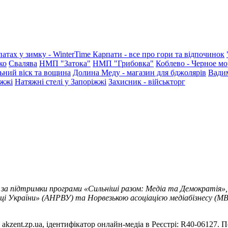
патах у зимку - WinterTime
Карпати - все про гори та відпочинок
ко
Свалява
НМП "Затока"
НМП "Грибовка"
Коблево - Черное мо
ьний віск та вощина
Долина Меду - магазин для бджолярів
Вади
іжжі
Натяжні стелі у Запоріжжі
Захисник - військторг
 за підтримки програми «Сильніші разом: Медіа та Демократія»,
ці України» (АНРВУ) та Норвезькою асоціацією медіабізнесу (MBL
akzent.zp.ua, ідентифікатор онлайн-медіа в Реєстрі: R40-06127. П