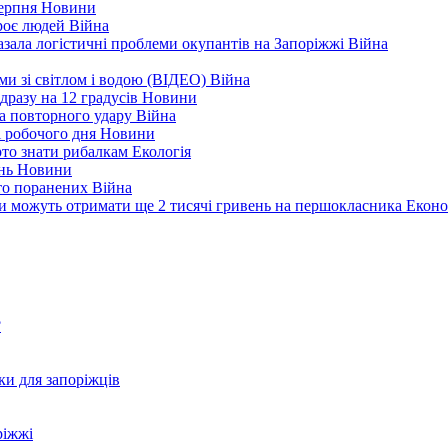
серпня
Новини
троє людей
Війна
зала логістичні проблеми окупантів на Запоріжжі
Війна
еми зі світлом і водою (ВІДЕО)
Війна
дразу на 12 градусів
Новини
а повторного удару
Війна
і робочого дня
Новини
арто знати рибалкам
Екологія
ень
Новини
ато поранених
Війна
ни можуть отримати ще 2 тисячі гривень на першокласника
Еконо
?
ки для запоріжців
ріжжі