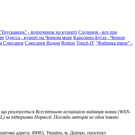
"Трускавець" - відпочинок на курорті
Східниця - все про
ре
Одесса - курорт на Черном море
Каролино-Бугаз - Черное
м Слюсарєв
Слюсарев Вадим
Region
Touch-IT
"Фабрика вікон" -
 що реалізується Всесвітньою асоціацією видавців новин (WAN-
) за підтримки Норвегії. Погляди авторів не обов’язково
оштова адреса: 49083, Україна, м. Дніпро, проспект