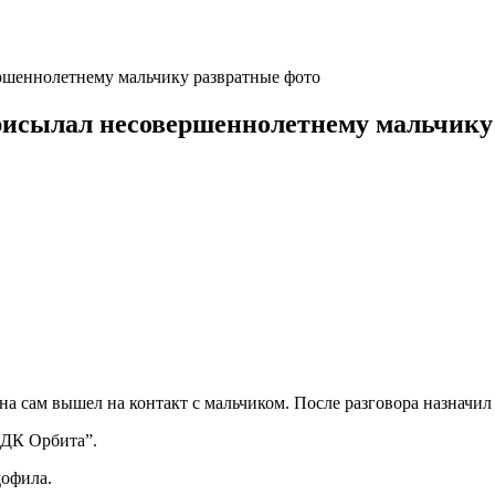
ршеннолетнему мальчику развратные фото
рисылал несовершеннолетнему мальчику
 сам вышел на контакт с мальчиком. После разговора назначил в
“ДК Орбита”.
дофила.