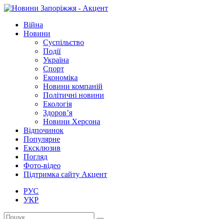
Війна
Новини
Суспільство
Події
Україна
Спорт
Економіка
Новини компаній
Політичні новини
Екологія
Здоров’я
Новини Херсона
Відпочинок
Популярне
Ексклюзив
Погляд
Фото-відео
Підтримка сайту Акцент
РУС
УКР