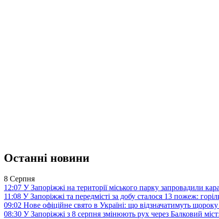
Останні новини
8 Серпня
12:07
У Запоріжжі на території міського парку запровадили ка
11:08
У Запоріжжі та передмісті за добу сталося 13 пожеж: горі
09:02
Нове офіційне свято в Україні: що відзначатимуть щороку
08:30
У Запоріжжі з 8 серпня змінюють рух через Балковий міст: