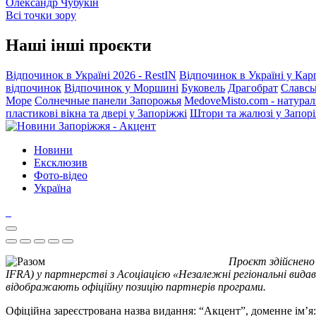
Олександр Чубукін
Всі точки зору
Наші інші проєкти
Відпочинок в Україні 2026 - RestIN
Відпочинок в Україні у Кар
відпочинок
Відпочинок у Моршині
Буковель
Драгобрат
Славсь
Море
Солнечные панели Запорожья
MedoveMisto.com - натурал
пластикові вікна та двері у Запоріжжі
Штори та жалюзі у Запор
Новини
Ексклюзив
Фото-відео
Україна
Проєкт здійснено
IFRA) у партнерстві з Асоціацією «Незалежні регіональні видав
відображають офіційну позицію партнерів програми.
Офіційна зареєстрована назва видання: “Акцент”, доменне ім’я: 