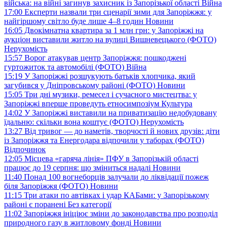
війська: на війні загинув захисник із Запорізької області
Війна
17:00
Експерти назвали три сценарії зими для Запоріжжя: у
найгіршому світло буде лише 4–8 годин
Новини
16:05
Двокімнатна квартира за 1 млн грн: у Запоріжжі на
аукціон виставили житло на вулиці Вишневецького (ФОТО)
Нерухомість
15:57
Ворог атакував центр Запоріжжя: пошкоджені
гуртожиток та автомобілі (ФОТО)
Війна
15:19
У Запоріжжі розшукують батьків хлопчика, який
загубився у Дніпровському районі (ФОТО)
Новини
15:05
Три дні музики, ремесел і сучасного мистецтва: у
Запоріжжі вперше проведуть етносимпозіум
Культура
14:02
У Запоріжжі виставили на приватизацію недобудовану
їдальню: скільки вона коштує (ФОТО)
Нерухомість
13:27
Від тривог — до наметів, творчості й нових друзів: діти
із Запоріжжя та Енергодара відпочили у таборах (ФОТО)
Відпочинок
12:05
Місцева «гаряча лінія» ПФУ в Запорізькій області
працює до 19 серпня: що зміниться надалі
Новини
11:40
Понад 100 вогнеборців залучали до ліквідації пожеж
біля Запоріжжя (ФОТО)
Новини
11:15
Три атаки по автівках і удар КАБами: у Запорізькому
районі є поранені
Без категорії
11:02
Запоріжжя ініціює зміни до законодавства про розподіл
природного газу в житловому фонді
Новини