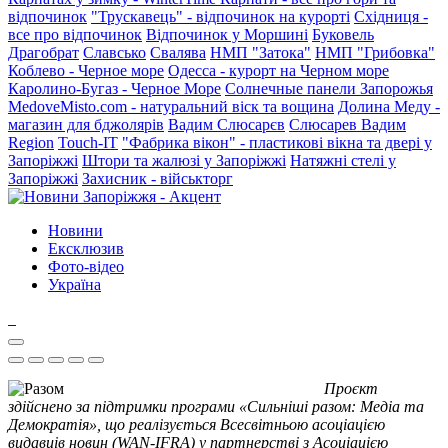
відпочинок
"Трускавець" - відпочинок на курорті
Східниця -
все про відпочинок
Відпочинок у Моршині
Буковель
Драгобрат
Славсько
Свалява
НМП "Затока"
НМП "Грибовка"
Коблево - Черное море
Одесса - курорт на Черном море
Каролино-Бугаз - Черное Море
Солнечные панели Запорожья
MedoveMisto.com - натуральний віск та вощина
Долина Меду -
магазин для бджолярів
Вадим Слюсарєв
Слюсарев Вадим
Region
Touch-IT
"Фабрика вікон" - пластикові вікна та двері у
Запоріжжі
Штори та жалюзі у Запоріжжі
Натяжні стелі у
Запоріжжі
Захисник - військторг
Новини
Ексклюзив
Фото-відео
Україна
Проєкт
здійснено за підтримки програми «Сильніші разом: Медіа та
Демократія», що реалізується Всесвітньою асоціацією
видавців новин (WAN-IFRA) у партнерстві з Асоціацією