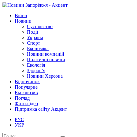
Війна
Новини
Суспільство
Події
Україна
Спорт
Економіка
Новини компаній
Політичні новини
Екологія
Здоров’я
Новини Херсона
Відпочинок
Популярне
Ексклюзив
Погляд
Фото-відео
Підтримка сайту Акцент
РУС
УКР