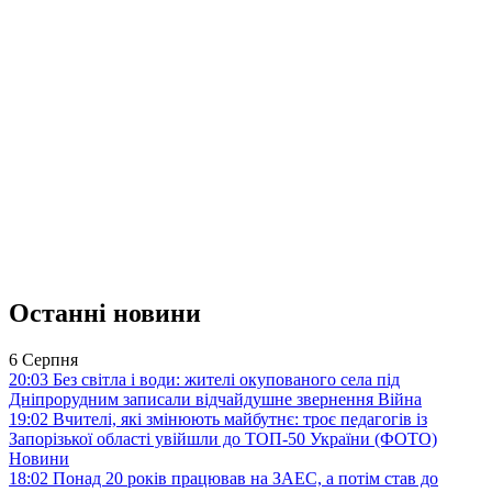
Останні новини
6 Серпня
20:03
Без світла і води: жителі окупованого села під
Дніпрорудним записали відчайдушне звернення
Війна
19:02
Вчителі, які змінюють майбутнє: троє педагогів із
Запорізької області увійшли до ТОП-50 України (ФОТО)
Новини
18:02
Понад 20 років працював на ЗАЕС, а потім став до