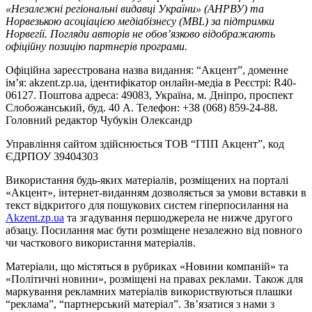
«Незалежні регіональні видавці України» (АНРВУ) та
Норвезькою асоціацією медіабізнесу (MBL) за підтримки
Норвегії. Погляди авторів не обов’язково відображають
офіційну позицію партнерів програми.
Офіційна зареєстрована назва видання: “Акцент”, доменне
ім’я: akzent.zp.ua, ідентифікатор онлайн-медіа в Реєстрі: R40-
06127. Поштова адреса: 49083, Україна, м. Дніпро, проспект
Слобожанський, буд. 40 А. Телефон: +38 (068) 859-24-88.
Головний редактор Чубукін Олександр
Управління сайтом здійснюється ТОВ “ГПП Акцент”, код
ЄДРПОУ 39404303
Використання будь-яких матеріалів, розміщених на порталі
«Акцент», інтернет-виданням дозволяється за умови вставки в
текст відкритого для пошукових систем гіперпосилання на
Akzent.zp.ua
та згадування першоджерела не нижче другого
абзацу. Посилання має бути розміщене незалежно від повного
чи часткового використання матеріалів.
Матеріали, що містяться в рубриках «Новини компаній» та
«Політичні новини», розміщені на правах реклами. Також для
маркування рекламних матеріалів використвуються плашки
“реклама”, “партнерський матеріал”. Зв’язатися з нами з