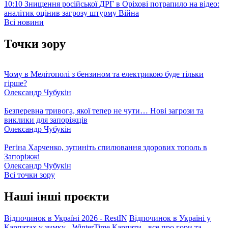
10:10
Знищення російської ДРГ в Оріхові потрапило на відео:
аналітик оцінив загрозу штурму
Війна
Всі новини
Точки зору
Чому в Мелітополі з бензином та електрикою буде тільки
гірше?
Олександр Чубукін
Безперевна тривога, якої тепер не чути… Нові загрози та
виклики для запоріжців
Олександр Чубукін
Регіна Харченко, зупиніть спилювання здорових тополь в
Запоріжжі
Олександр Чубукін
Всі точки зору
Наші інші проєкти
Відпочинок в Україні 2026 - RestIN
Відпочинок в Україні у
Карпатах у зимку - WinterTime
Карпати - все про гори та