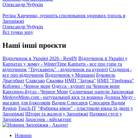
Олександр Чубукін
Регіна Харченко, зупиніть спилювання здорових тополь в
Запоріжжі
Олександр Чубукін
Всі точки зору
Наші інші проєкти
Відпочинок в Україні 2026 - RestIN
Відпочинок в Україні у
Карпатах у зимку - WinterTime
Карпати - все про гори та
відпочинок
"Трускавець" - відпочинок на курорті
Східниця -
все про відпочинок
Відпочинок у Моршині
Буковель
Драгобрат
Славсько
Свалява
НМП "Затока"
НМП "Грибовка"
Коблево - Черное море
Одесса - курорт на Черном море
Каролино-Бугаз - Черное Море
Солнечные панели Запорожья
MedoveMisto.com - натуральний віск та вощина
Долина Меду -
магазин для бджолярів
Вадим Слюсарєв
Слюсарев Вадим
Region
Touch-IT
"Фабрика вікон" - пластикові вікна та двері у
Запоріжжі
Штори та жалюзі у Запоріжжі
Натяжні стелі у
Запоріжжі
Захисник - військторг
Новини