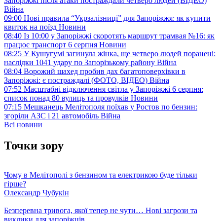
Запоріжжі після атаки постраждали четверо людей (ВІДЕО)
Війна
09:00
Нові правила “Укрзалізниці” для Запоріжжя: як купити
квиток на поїзд
Новини
08:40
Із 10:00 у Запоріжжі скоротять маршрут трамвая №16: як
працює транспорт 6 серпня
Новини
08:25
У Кушугумі загинула жінка, ще четверо людей поранені:
наслідки 1041 удару по Запорізькому району
Війна
08:04
Ворожий шахед пробив дах багатоповерхівки в
Запоріжжі: є постраждалі (ФОТО, ВІДЕО)
Війна
07:52
Масштабні відключення світла у Запоріжжі 6 серпня:
список понад 80 вулиць та провулків
Новини
07:15
Мешканець Мелітополя поїхав у Ростов по бензин:
згоріли АЗС і 21 автомобіль
Війна
Всі новини
Точки зору
Чому в Мелітополі з бензином та електрикою буде тільки
гірше?
Олександр Чубукін
Безперевна тривога, якої тепер не чути… Нові загрози та
виклики для запоріжців