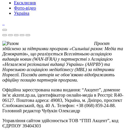
Ексклюзив
Фото-відео
Україна
Проєкт
здійснено за підтримки програми «Сильніші разом: Медіа та
Демократія», що реалізується Всесвітньою асоціацією
видавців новин (WAN-IFRA) у партнерстві з Асоціацією
«Незалежні регіональні видавці України» (АНРВУ) та
Норвезькою асоціацією медіабізнесу (MBL) за підтримки
Норвегії. Погляди авторів не обов’язково відображають
офіційну позицію партнерів програми.
Офіційна зареєстрована назва видання: “Акцент”, доменне
ім’я: akzent.zp.ua, ідентифікатор онлайн-медіа в Реєстрі: R40-
06127. Поштова адреса: 49083, Україна, м. Дніпро, проспект
Слобожанський, буд. 40 А. Телефон: +38 (068) 859-24-88.
Головний редактор Чубукін Олександр
Управління сайтом здійснюється ТОВ “ГПП Акцент”, код
ЄДРПОУ 39404303