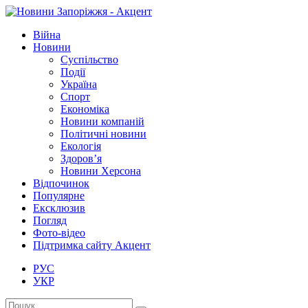
Війна
Новини
Суспільство
Події
Україна
Спорт
Економіка
Новини компаній
Політичні новини
Екологія
Здоров’я
Новини Херсона
Відпочинок
Популярне
Ексклюзив
Погляд
Фото-відео
Підтримка сайту Акцент
РУС
УКР