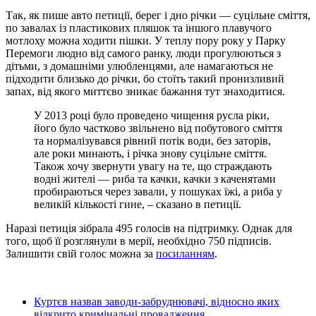
Так, як пише авто петиції, берег і дно річки — суцільне сміття,
по завалах із пластикових пляшок та іншого плавучого
мотлоху можна ходити пішки. У теплу пору року у Парку
Перемоги людно вiд самого ранку, люди прогулюються з
дітьми, з домашніми улюбленцями, але намагаються не
підходити близько до рiчки, бо стоїть такий пронизливий
запах, від якого миттєво зникає бажання тут знаходитися.
У 2013 роцi було проведено чищення русла рiки,
його було частково звільнено від побутового сміття
та нормалiзувався рiвний потiк води, без заторiв,
але роки минають, і річка знову суцільне сміття.
Також хочу звернути увагу на те, що страждають
водні жителі — риба та качки, качки з каченятами
пробираються через завали, у пошуках їжі, а риба у
великій кількості гине, – сказано в петиції.
Наразі петиція зібрала 495 голосів на підтримку. Однак для
того, щоб її розглянули в мерії, необхідно 750 підписів.
Залишити свій голос можна за
посиланням
.
Куртєв назвав заводи-забруднювачі, відносно яких
відкрито кримінальні провадження