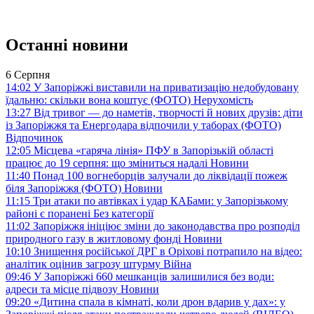
Останні новини
6 Серпня
14:02
У Запоріжжі виставили на приватизацію недобудовану
їдальню: скільки вона коштує (ФОТО)
Нерухомість
13:27
Від тривог — до наметів, творчості й нових друзів: діти
із Запоріжжя та Енергодара відпочили у таборах (ФОТО)
Відпочинок
12:05
Місцева «гаряча лінія» ПФУ в Запорізькій області
працює до 19 серпня: що зміниться надалі
Новини
11:40
Понад 100 вогнеборців залучали до ліквідації пожеж
біля Запоріжжя (ФОТО)
Новини
11:15
Три атаки по автівках і удар КАБами: у Запорізькому
районі є поранені
Без категорії
11:02
Запоріжжя ініціює зміни до законодавства про розподіл
природного газу в житловому фонді
Новини
10:10
Знищення російської ДРГ в Оріхові потрапило на відео:
аналітик оцінив загрозу штурму
Війна
09:46
У Запоріжжі 660 мешканців залишилися без води:
адреси та місце підвозу
Новини
09:20
«Дитина спала в кімнаті, коли дрон вдарив у дах»: у