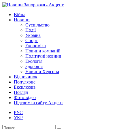
Війна
Новини
Суспільство
Події
Україна
Спорт
Економіка
Новини компаній
Політичні новини
Екологія
Здоров’я
Новини Херсона
Відпочинок
Популярне
Ексклюзив
Погляд
Фото-відео
Підтримка сайту Акцент
РУС
УКР