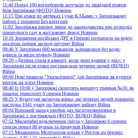
11:40
Понад 100 вогнеборців залучали до ліквідації пожеж
біля Запоріжжя (ФОТО)
Новини
11:15
Три атаки по автівках і удар КАБами: у Запорізькому
районі є поранені
Без категорії
11:02
Запоріжжя ініціює зміни до законодавства про розподіл
природного газу в житловому фонді
Новини
10:10
Знищення російської ДРГ в Оріхові потрапило на відео:
аналітик оцінив загрозу штурму
Війна
09:46
У Запоріжжі 660 мешканців залишилися без води:
адреси та місце підвозу
Новини
09:20
«Дитина спала в кімнаті, коли дрон вдарив у дах»: у
Запоріжжі після атаки постраждали четверо людей (ВІДЕО)
Війна
09:00
Нові правила “Укрзалізниці” для Запоріжжя: як купити
квиток на поїзд
Новини
08:40
Із 10:00 у Запоріжжі скоротять маршрут трамвая №16: як
працює транспорт 6 серпня
Новини
08:25
У Кушугумі загинула жінка, ще четверо людей поранені:
наслідки 1041 удару по Запорізькому району
Війна
08:04
Ворожий шахед пробив дах багатоповерхівки в
Запоріжжі: є постраждалі (ФОТО, ВІДЕО)
Війна
07:52
Масштабні відключення світла у Запоріжжі 6 серпня:
список понад 80 вулиць та провулків
Новини
07:15
Мешканець Мелітополя поїхав у Ростов по бензин:
згоріли АЗС і 21 автомобіль
Війна