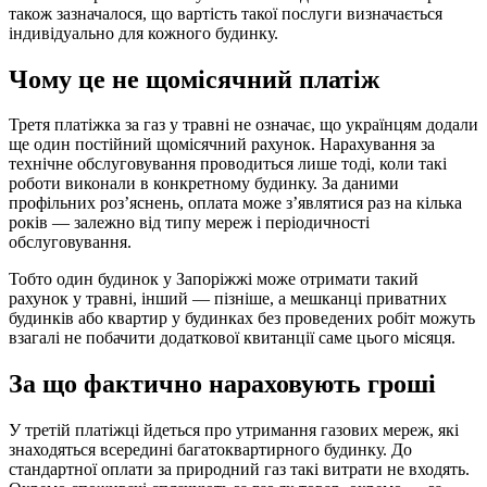
також зазначалося, що вартість такої послуги визначається
індивідуально для кожного будинку.
Чому це не щомісячний платіж
Третя платіжка за газ у травні не означає, що українцям додали
ще один постійний щомісячний рахунок. Нарахування за
технічне обслуговування проводиться лише тоді, коли такі
роботи виконали в конкретному будинку. За даними
профільних роз’яснень, оплата може з’являтися раз на кілька
років — залежно від типу мереж і періодичності
обслуговування.
Тобто один будинок у Запоріжжі може отримати такий
рахунок у травні, інший — пізніше, а мешканці приватних
будинків або квартир у будинках без проведених робіт можуть
взагалі не побачити додаткової квитанції саме цього місяця.
За що фактично нараховують гроші
У третій платіжці йдеться про утримання газових мереж, які
знаходяться всередині багатоквартирного будинку. До
стандартної оплати за природний газ такі витрати не входять.