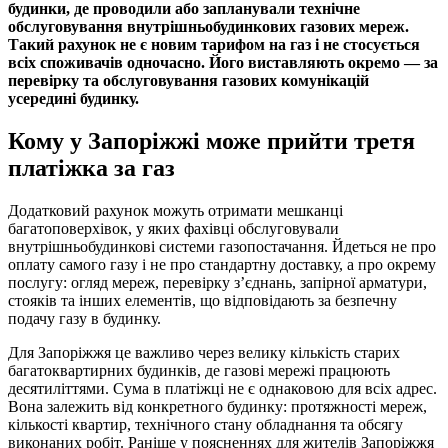
будинки, де проводили або запланували технічне
обслуговування внутрішньобудинкових газових мереж.
Такий рахунок не є новим тарифом на газ і не стосується
всіх споживачів одночасно. Його виставляють окремо — за
перевірку та обслуговування газових комунікацій
усередині будинку.
Кому у Запоріжжі може прийти третя
платіжка за газ
Додатковий рахунок можуть отримати мешканці
багатоповерхівок, у яких фахівці обслуговували
внутрішньобудинкові системи газопостачання. Йдеться не про
оплату самого газу і не про стандартну доставку, а про окрему
послугу: огляд мереж, перевірку з’єднань, запірної арматури,
стояків та інших елементів, що відповідають за безпечну
подачу газу в будинку.
Для Запоріжжя це важливо через велику кількість старих
багатоквартирних будинків, де газові мережі працюють
десятиліттями. Сума в платіжці не є однаковою для всіх адрес.
Вона залежить від конкретного будинку: протяжності мереж,
кількості квартир, технічного стану обладнання та обсягу
виконаних робіт. Раніше у поясненнях для жителів Запоріжжя