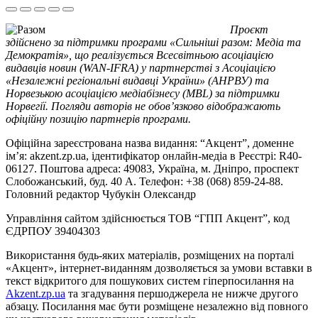
Проєкт
здійснено за підтримки програми «Сильніші разом: Медіа та
Демократія», що реалізується Всесвітньою асоціацією
видавців новин (WAN-IFRA) у партнерстві з Асоціацією
«Незалежні регіональні видавці України» (АНРВУ) та
Норвезькою асоціацією медіабізнесу (MBL) за підтримки
Норвегії. Погляди авторів не обов’язково відображають
офіційну позицію партнерів програми.
Офіційна зареєстрована назва видання: “Акцент”, доменне
ім’я: akzent.zp.ua, ідентифікатор онлайн-медіа в Реєстрі: R40-
06127. Поштова адреса: 49083, Україна, м. Дніпро, проспект
Слобожанський, буд. 40 А. Телефон: +38 (068) 859-24-88.
Головний редактор Чубукін Олександр
Управління сайтом здійснюється ТОВ “ГПП Акцент”, код
ЄДРПОУ 39404303
Використання будь-яких матеріалів, розміщених на порталі
«Акцент», інтернет-виданням дозволяється за умови вставки в
текст відкритого для пошукових систем гіперпосилання на
Akzent.zp.ua
та згадування першоджерела не нижче другого
абзацу. Посилання має бути розміщене незалежно від повного