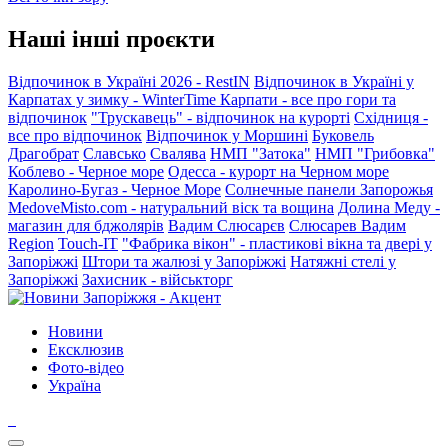
Наші інші проєкти
Відпочинок в Україні 2026 - RestIN
Відпочинок в Україні у
Карпатах у зимку - WinterTime
Карпати - все про гори та
відпочинок
"Трускавець" - відпочинок на курорті
Східниця -
все про відпочинок
Відпочинок у Моршині
Буковель
Драгобрат
Славсько
Свалява
НМП "Затока"
НМП "Грибовка"
Коблево - Черное море
Одесса - курорт на Черном море
Каролино-Бугаз - Черное Море
Солнечные панели Запорожья
MedoveMisto.com - натуральний віск та вощина
Долина Меду -
магазин для бджолярів
Вадим Слюсарєв
Слюсарев Вадим
Region
Touch-IT
"Фабрика вікон" - пластикові вікна та двері у
Запоріжжі
Штори та жалюзі у Запоріжжі
Натяжні стелі у
Запоріжжі
Захисник - військторг
Новини
Ексклюзив
Фото-відео
Україна