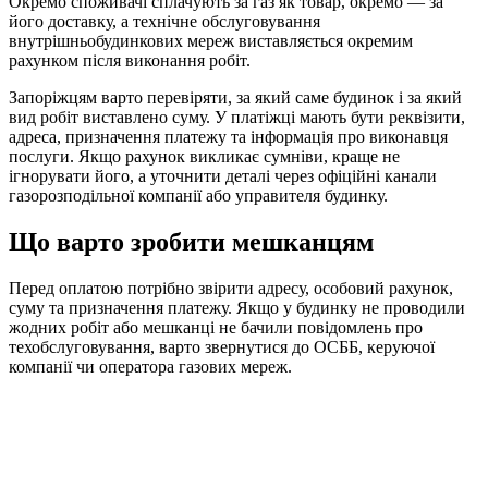
Окремо споживачі сплачують за газ як товар, окремо — за
його доставку, а технічне обслуговування
внутрішньобудинкових мереж виставляється окремим
рахунком після виконання робіт.
Запоріжцям варто перевіряти, за який саме будинок і за який
вид робіт виставлено суму. У платіжці мають бути реквізити,
адреса, призначення платежу та інформація про виконавця
послуги. Якщо рахунок викликає сумніви, краще не
ігнорувати його, а уточнити деталі через офіційні канали
газорозподільної компанії або управителя будинку.
Що варто зробити мешканцям
Перед оплатою потрібно звірити адресу, особовий рахунок,
суму та призначення платежу. Якщо у будинку не проводили
жодних робіт або мешканці не бачили повідомлень про
техобслуговування, варто звернутися до ОСББ, керуючої
компанії чи оператора газових мереж.