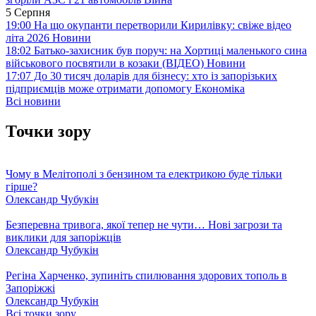
5 Серпня
19:00
На що окупанти перетворили Кирилівку: свіже відео
літа 2026
Новини
18:02
Батько-захисник був поруч: на Хортиці маленького сина
військового посвятили в козаки (ВІДЕО)
Новини
17:07
До 30 тисяч доларів для бізнесу: хто із запорізьких
підприємців може отримати допомогу
Економіка
Всі новини
Точки зору
Чому в Мелітополі з бензином та електрикою буде тільки
гірше?
Олександр Чубукін
Безперевна тривога, якої тепер не чути… Нові загрози та
виклики для запоріжців
Олександр Чубукін
Регіна Харченко, зупиніть спилювання здорових тополь в
Запоріжжі
Олександр Чубукін
Всі точки зору